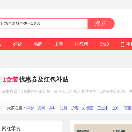
搜券
杀
好货
品牌
上新
排行榜
9块9
手
干1盒装
优惠券及红包补贴
全麦酥性饼干1盒装
淘礼金红包
，麦养友低升糖全麦酥性饼干1盒装
签到红包
，
大家在搜：
零食
调料
调味
短裤
护理
方便面
卫生巾
生巾
便面
丁网红零食