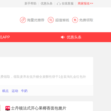
新手帮助
|
优惠头条
|
在线客服
|
商家报名>>
机APP
优惠头条
免费领取，领取麦养友低升糖全麦酥性饼干1盒装
淘礼金红包补
糕点
运动
牛奶
士丹顿法式开心果椰香面包脆片