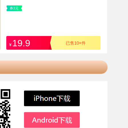
券3元
19.9
已售10+件
¥