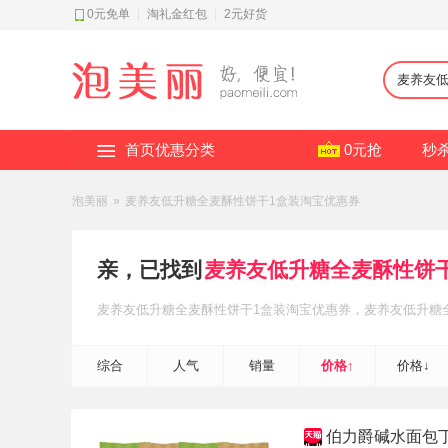
0元免单
|
淘礼金红包
|
2元好货
首页优惠分类
0元抢
秒
泡美丽
»
麦养友低升糖全麦酥性饼干1盒装淘宝优惠券
亲，已找到
麦养友低升糖全麦酥性饼
麦养友低升糖全麦酥性饼干1盒装
淘宝优惠券
，麦养友低升糖
贴
，轻松省钱~
综合
人气
销量
价格↑
价格↓
伯力爵碱水面包