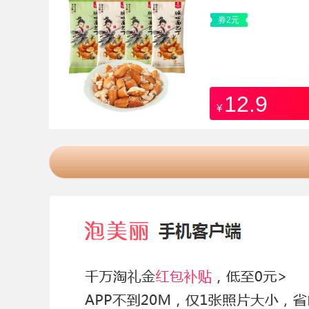
券2元
12.9
¥