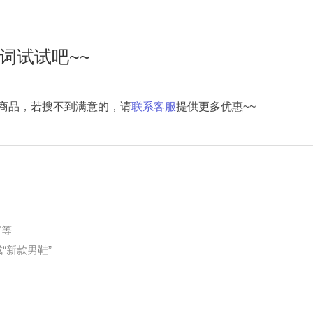
词试试吧~~
商品，若搜不到满意的，请
联系客服
提供更多优惠~~
"等
“新款男鞋”