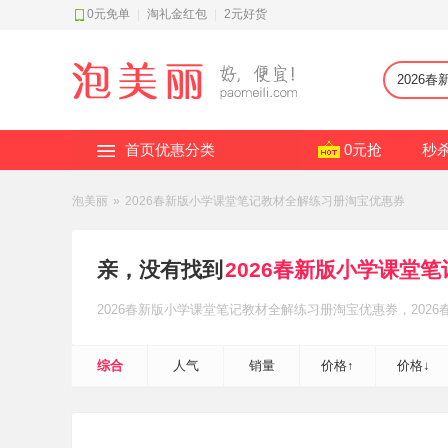
0元免单
|
淘礼金红包
|
2元好货
首页优惠分类
0元抢
秒
泡美丽
»
2026春新版小学课堂笔记教材全解练习册淘宝优惠券
亲，没有找到
2026春新版小学课堂
2026春新版小学课堂笔记教材全解练习册
淘宝优惠券
，202
笔记教材全解练习册
淘礼金红包补贴
，轻松省钱~
综合
人气
销量
价格↑
价格↓