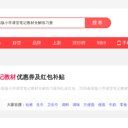
搜券
杀
好货
品牌
上新
排行榜
9块9
手
笔记教材
优惠券及红包补贴
6春新版小学课堂笔记教材全解练习册
淘礼金红包
，2026春新版小学课堂笔记教
大家在搜：
短裤
生巾
卫生巾
调料
调味
方便面
便面
牛奶
零食