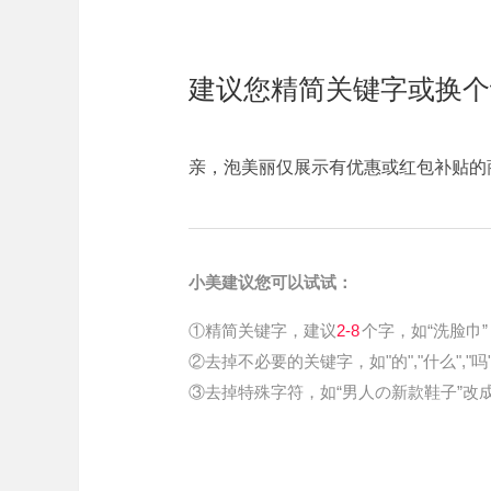
建议您精简关键字或换个
亲，泡美丽仅展示有优惠或红包补贴的
小美建议您可以试试：
①精简关键字，建议
2-8
个字，如“洗脸巾”
②去掉不必要的关键字，如"的","什么","吗
③去掉特殊字符，如“男人の新款鞋子”改成