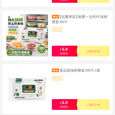
【抗菌厚款】
敢耀一次性PE保鲜
膜套300个
券10元
6.9
¥
已售10+件
优惠价
食品级保鲜膜套300只/1袋
券10元
6.9
¥
已售10+件
优惠价