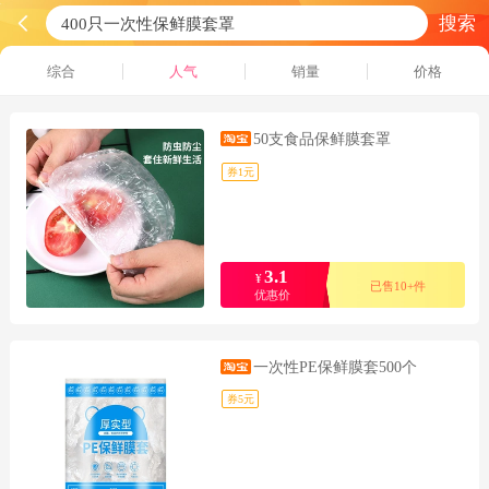
搜索
综合
人气
销量
价格
50支食品保鲜膜套罩
券1元
3.1
¥
已售10+件
优惠价
一次性PE保鲜膜套500个
券5元