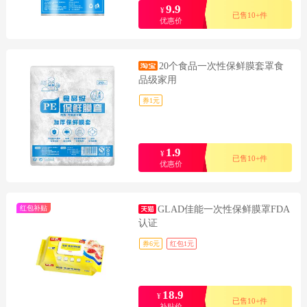
9.9
¥
已售10+件
优惠价
20个食品一次性保鲜膜套罩食
品级家用
券1元
1.9
¥
已售10+件
优惠价
红包补贴
GLAD佳能一次性保鲜膜罩FDA
认证
券6元
红包1元
18.9
¥
已售10+件
补贴价