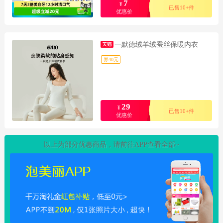
7
¥
已售10+件
优惠价
一默德绒羊绒蚕丝保暖内衣
券40元
29
¥
已售10+件
优惠价
以上为部分优惠商品，请前往APP查看全部~