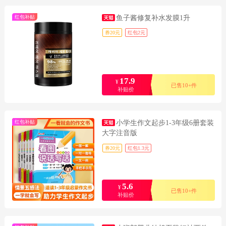
红包补贴
鱼子酱修复补水发膜1升
券20元
红包2元
17.9
¥
已售10+件
补贴价
红包补贴
小学生作文起步1-3年级6册套装
大字注音版
券20元
红包1.3元
5.6
¥
已售10+件
补贴价