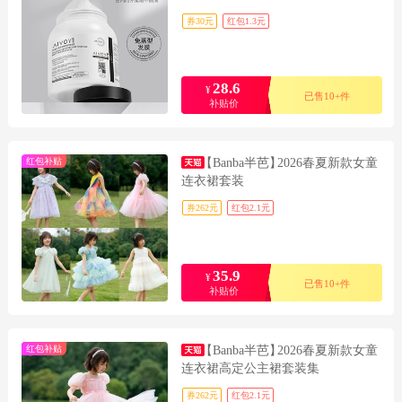
券30元
红包1.3元
28.6
¥
已售10+件
补贴价
红包补贴
【Banba半芭】
2026春夏新款女童
连衣裙套装
券262元
红包2.1元
35.9
¥
已售10+件
补贴价
红包补贴
【Banba半芭】
2026春夏新款女童
连衣裙高定公主裙套装集
券262元
红包2.1元