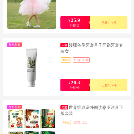
25.9
¥
已售10+件
补贴价
红包补贴
嫚熙备孕牙膏月子牙刷牙膏套
装女
券6元
红包1.07元
20.3
¥
已售10+件
补贴价
红包补贴
世界经典课外阅读彩图注音正
版套装
券6元
红包1.1元