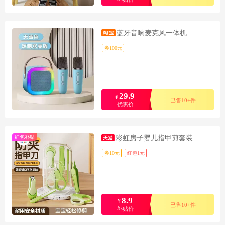
蓝牙音响麦克风一体机
券100元
29.9
¥
已售10+件
优惠价
红包补贴
彩虹房子婴儿指甲剪套装
券10元
红包1元
8.9
¥
已售10+件
补贴价