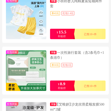
红包补贴
小班郎婴儿纯棉夏装短袖两件
套
券43元
红包1.4元
15.5
¥
已售10+件
补贴价
红包补贴
一次性旅行套装（含2条毛巾+1
条浴巾）
券10元
红包1元
8.9
¥
已售10+件
补贴价
红包补贴
【艾唯妍】
沙龙丝滑柔顺发膜500
ml*2罐