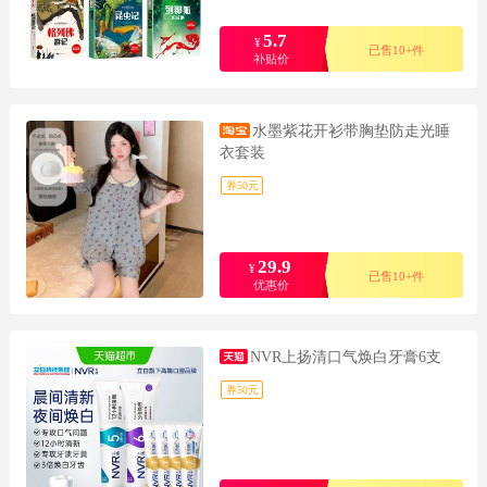
5.7
¥
已售10+件
补贴价
水墨紫花开衫带胸垫防走光睡
衣套装
券50元
29.9
¥
已售10+件
优惠价
NVR上扬清口气焕白牙膏6支
券50元