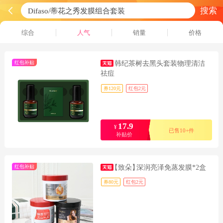
搜索
综合
人气
销量
价格
红包补贴
韩纪茶树去黑头套装物理清洁
祛痘
券120元
红包2元
17.9
¥
已售10+件
补贴价
红包补贴
【致朵】
深润亮泽免蒸发膜*2盒
券80元
红包2元