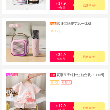
17.9
¥
已售10+件
补贴价
蓝牙音响麦克风一体机
券10元
29.9
¥
已售10+件
优惠价
红包补贴
夏季宝宝纯棉短袖套装73-130码
券12元
红包2元
17.9
¥
已售10+件
补贴价