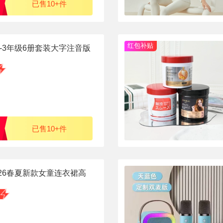
已售10+件
红包补贴
-3年级6册套装大字注音版
已售10+件
026春夏新款女童连衣裙高