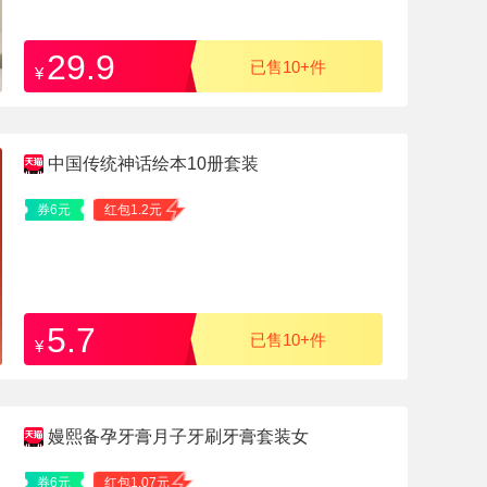
29.9
已售10+件
¥
中国传统神话绘本10册套装
券6元
红包1.2元
5.7
已售10+件
¥
嫚熙备孕牙膏月子牙刷牙膏套装女
券6元
红包1.07元