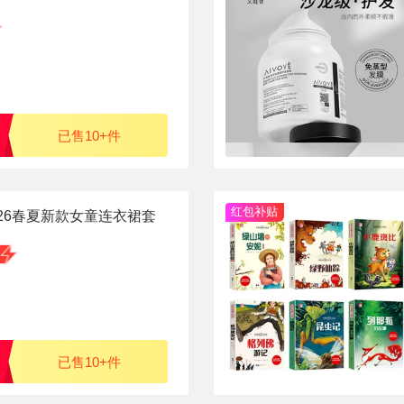
已售10+件
红包补贴
026春夏新款女童连衣裙套
已售10+件