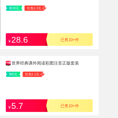
券30元
红包1.3元
28.6
已售10+件
¥
世界经典课外阅读彩图注音正版套装
券6元
红包1.1元
5.7
已售10+件
¥