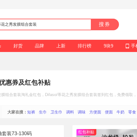
搜券
杀
好货
品牌
上新
排行榜
9块9
手
优惠券及红包补贴
秀发膜组合套装
淘礼金红包
，Difaso/蒂花之秀发膜组合套装
签到红包
，免费领取，领
大家在搜：
短裤
生巾
卫生巾
调料
调味
方便面
便面
牛奶
零食
红包补贴
装73-130码