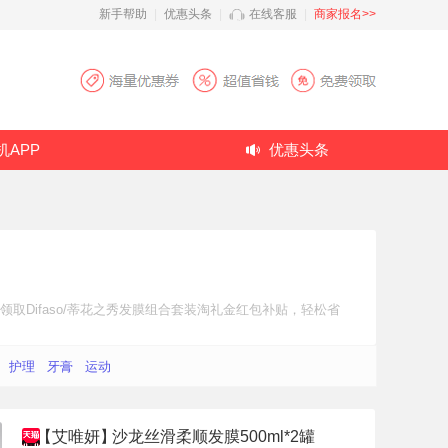
新手帮助
|
优惠头条
|
在线客服
|
商家报名>>
机APP
优惠头条
取Difaso/蒂花之秀发膜组合套装
淘礼金红包补贴
，轻松省
护理
牙膏
运动
【艾唯妍】
沙龙丝滑柔顺发膜500ml*2罐