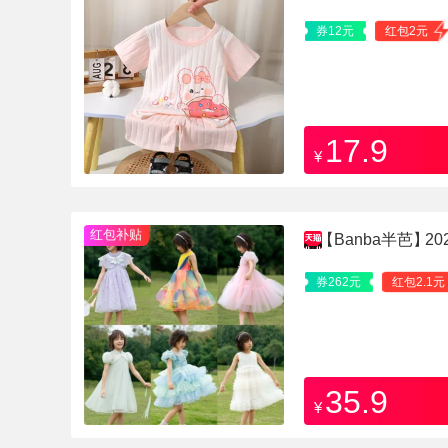
券12元
红包2元
17.9
¥
红包补贴
【Banba半芭】
2
装
券262元
红包2.1元
35.9
¥