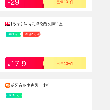
29
已售10+件
¥
【致朵】
深润亮泽免蒸发膜*2盒
券80元
红包2元
17.9
已售10+件
¥
蓝牙音响麦克风一体机
券100元