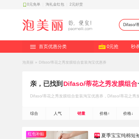
0元免单
|
淘礼金红包
|
2元好货
首页优惠分类
0元抢
秒
泡美丽
»
Difaso/蒂花之秀发膜组合套装淘宝优惠券
亲，已找到
Difaso/蒂花之秀发膜组合
Difaso/蒂花之秀发膜组合套装
淘宝优惠券
，Difaso/蒂花之
钱~
综合
人气
销量
价格↑
价格↓
红包补贴
夏季宝宝纯棉短袖套