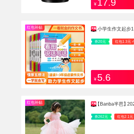
17.9
¥
红包补贴
小学生作文起步1
券20元
红包1.3元
5.6
¥
红包补贴
【Banba半芭】
2
定公主裙套装集
券262元
红包2.1元