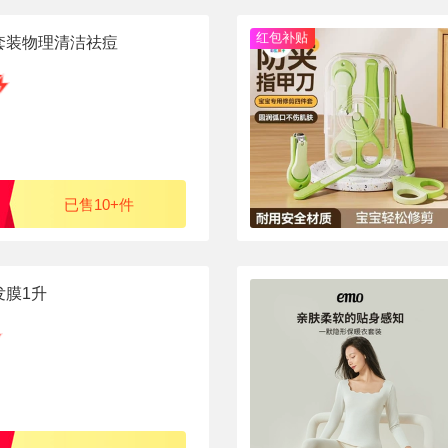
红包补贴
套装物理清洁祛痘
已售10+件
发膜1升