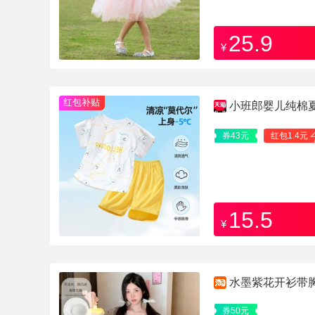
25.9
¥
红包补贴
小班郎婴儿纯棉
券43元
红包1.4元
15.5
¥
水墨紫花开衫带
券50元