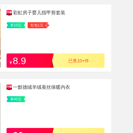
彩虹房子婴儿指甲剪套装
券10元
红包1元
8.9
已售10+件
¥
一默德绒羊绒蚕丝保暖内衣
券40元