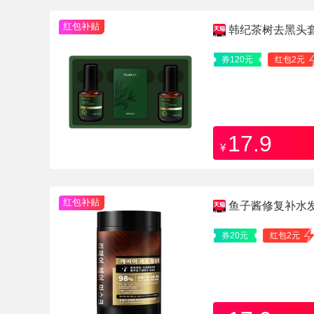
红包补贴
韩纪茶树去黑头
券120元
红包2元
17.9
¥
红包补贴
鱼子酱修复补水
券20元
红包2元