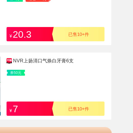
20.3
已售10+件
¥
NVR上扬清口气焕白牙膏6支
券50元
7
已售10+件
¥