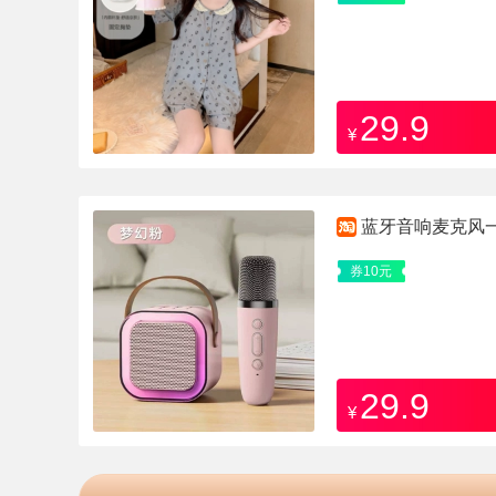
29.9
¥
蓝牙音响麦克风
券10元
29.9
¥