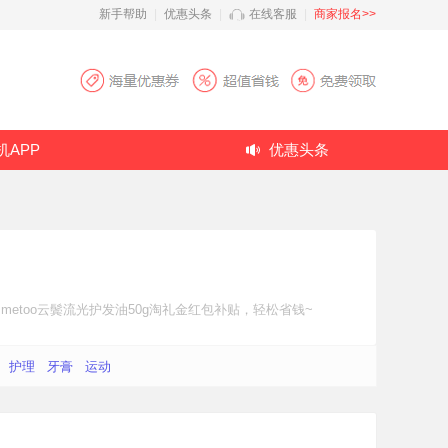
新手帮助
|
优惠头条
|
在线客服
|
商家报名>>
机APP
优惠头条
metoo云鬓流光护发油50g
淘礼金红包补贴
，轻松省钱~
护理
牙膏
运动