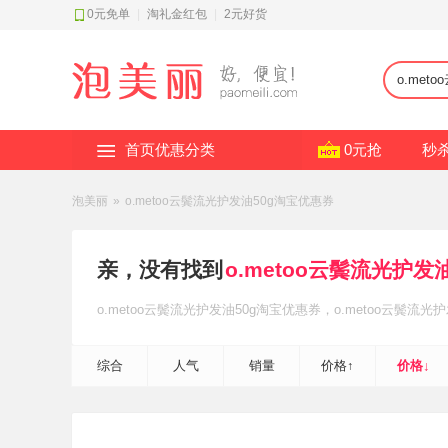
0元免单
|
淘礼金红包
|
2元好货
首页优惠分类
0元抢
秒
泡美丽
»
o.metoo云鬓流光护发油50g淘宝优惠券
亲，没有找到
o.metoo云鬓流光护发
o.metoo云鬓流光护发油50g
淘宝优惠券
，o.metoo云鬓流光护
综合
人气
销量
价格↑
价格↓