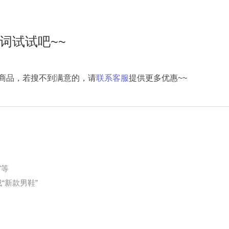
词试试吧~~
商品，若搜不到满意的，请
联系客服
提供更多优惠~~
"等
“新款男鞋”