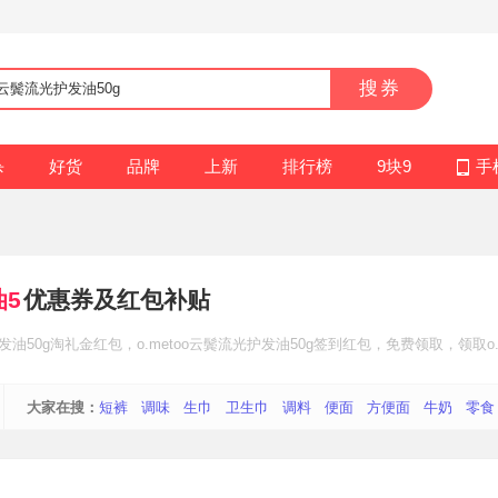
搜券
杀
好货
品牌
上新
排行榜
9块9
手
油5
优惠券及红包补贴
发油50g
淘礼金红包
，o.metoo云鬓流光护发油50g
签到红包
，免费领取，领取o.
大家在搜：
短裤
调味
生巾
卫生巾
调料
便面
方便面
牛奶
零食