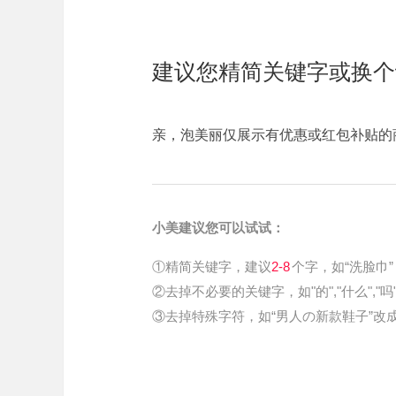
建议您精简关键字或换个
亲，泡美丽仅展示有优惠或红包补贴的
小美建议您可以试试：
①精简关键字，建议
2-8
个字，如“洗脸巾”
②去掉不必要的关键字，如"的","什么","吗
③去掉特殊字符，如“男人の新款鞋子”改成