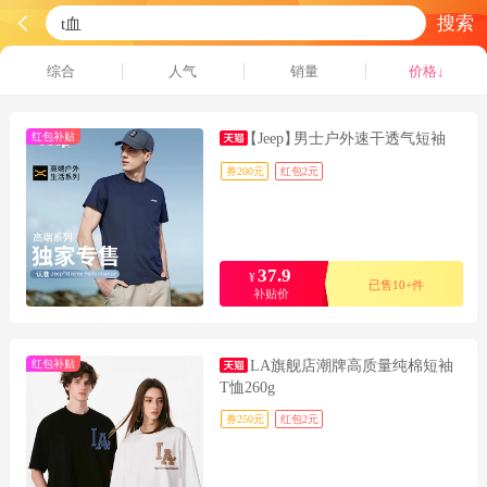
搜索
综合
人气
销量
价格↓
红包补贴
【Jeep】
男士户外速干透气短袖
券200元
红包2元
37.9
¥
已售10+件
补贴价
红包补贴
LA旗舰店潮牌高质量纯棉短袖
T恤260g
券250元
红包2元