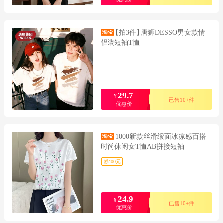
【拍3件】
唐狮DESSO男女款情
侣装短袖T恤
29.7
¥
已售10+件
优惠价
1000新款丝滑缎面冰凉感百搭
时尚休闲女T恤AB拼接短袖
券100元
24.9
¥
已售10+件
优惠价