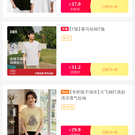
37.9
¥
已售10+件
补贴价
【T恤】
森马短袖T恤
券4元
31.2
¥
已售10+件
优惠价
【专柜版不缩水】
大飞袖打底衫
清凉透气短袖
券100元
29.9
¥
已售10+件
优惠价