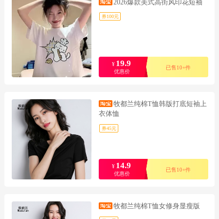
2026爆款美式高街风印花短袖
券100元
19.9
¥
已售10+件
优惠价
牧都兰纯棉T恤韩版打底短袖上
衣体恤
券45元
14.9
¥
已售10+件
优惠价
牧都兰纯棉T恤女修身显瘦版