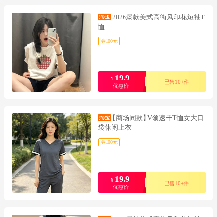
2026爆款美式高街风印花短袖T
恤
券100元
19.9
¥
已售10+件
优惠价
【商场同款】
V领速干T恤女大口
袋休闲上衣
券100元
19.9
¥
已售10+件
优惠价