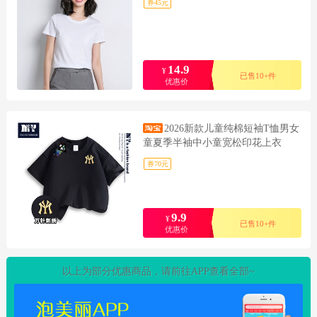
券45元
14.9
¥
已售10+件
优惠价
2026新款儿童纯棉短袖T恤男女
童夏季半袖中小童宽松印花上衣
券70元
9.9
¥
已售10+件
优惠价
以上为部分优惠商品，请前往APP查看全部~