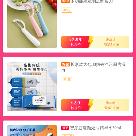
多功能果蔬削皮刮皮刀
券9元
2.99
剩291件
¥
秒杀价
有335人抢
长形款大包80抽去油污厨房湿
巾
券1元
2.9
剩290件
¥
秒杀价
有469人抢
智彦庭臻颜沁润精华水30ml