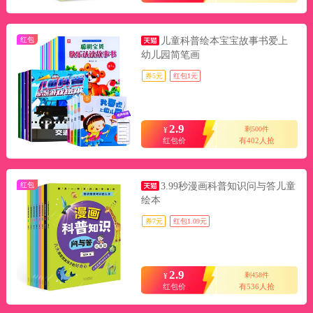
红包
儿童科普绘本宝宝故事书爱上
幼儿园简笔画
券5元
红包1元
2.9
剩500件
¥
红包价
有402人抢
红包
3.99秒漫画科普知识问与答儿童
绘本
券7元
红包1.09元
2.9
剩458件
¥
红包价
有536人抢