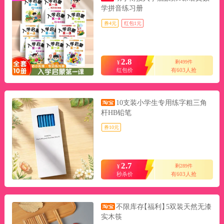
学拼音练习册
券4元
红包1元
2.8
剩499件
¥
红包价
有603人抢
10支装小学生专用练字粗三角
杆HB铅笔
券10元
2.7
剩289件
¥
秒杀价
有603人抢
不限库存
【福利】
5双装天然无漆
实木筷