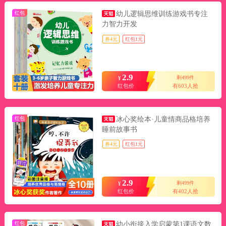
红包
幼儿逻辑思维训练游戏书专注
力智力开发
券4元
红包1元
2.9
剩499件
¥
红包价
有603人抢
红包
冰心奖绘本·儿童情商品格培养
睡前故事书
券4元
红包1元
2.9
剩499件
¥
红包价
有402人抢
红包
幼小衔接入学启蒙第1课语文数