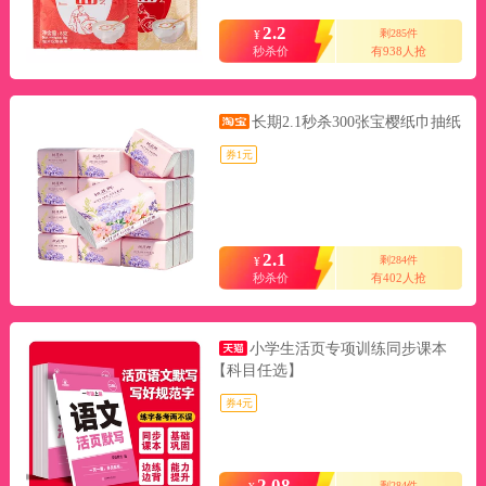
2.2
剩285件
¥
秒杀价
有938人抢
长期2.1秒杀300张宝樱纸巾抽纸
券1元
2.1
剩284件
¥
秒杀价
有402人抢
小学生活页专项训练同步课本
【科目任选】
券4元
2.08
剩284件