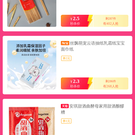
2.5
剩287件
¥
秒杀价
有402人抢
丝飘萌宠云语抽纸乳霜纸宝宝
面巾纸
券2元
2.3
剩286件
¥
秒杀价
有268人抢
安琪甜酒曲酵母家用甜酒酿醪
糟
券1元