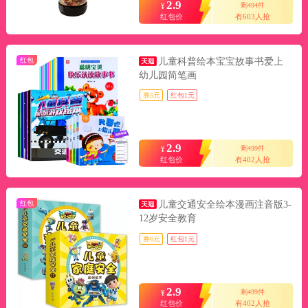
2.9
剩494件
¥
红包价
有603人抢
红包
儿童科普绘本宝宝故事书爱上
幼儿园简笔画
券5元
红包1元
2.9
剩499件
¥
红包价
有402人抢
红包
儿童交通安全绘本漫画注音版3-
12岁安全教育
券6元
红包1元
2.9
剩499件
¥
红包价
有402人抢