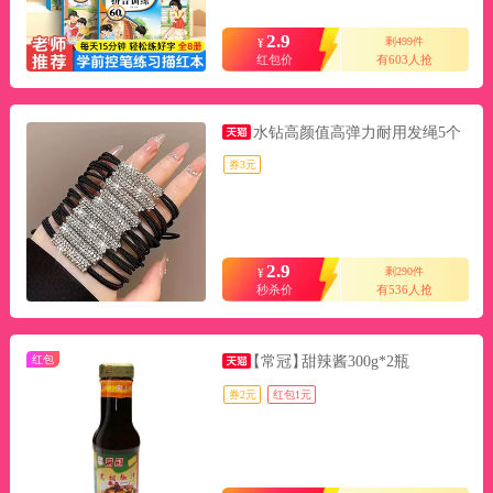
2.9
剩499件
¥
红包价
有603人抢
水钻高颜值高弹力耐用发绳5个
券3元
2.9
剩290件
¥
秒杀价
有536人抢
红包
【常冠】
甜辣酱300g*2瓶
券2元
红包1元