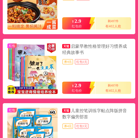
2.9
剩497件
¥
红包价
有402人抢
红包
启蒙早教性格管理好习惯养成
经典故事书
券4元
红包1元
2.9
剩497件
¥
红包价
有402人抢
红包
儿童控笔训练字帖点阵版拼音
数字偏旁部首
券4元
红包1元