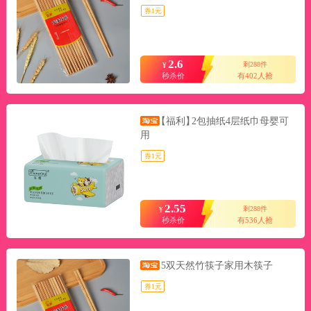
券1元
2.6
剩288件
¥
秒杀价
有402人抢
【福利】
2包抽纸4层纸巾母婴可
用
券1元
2.55
剩288件
¥
秒杀价
有536人抢
5双天然竹筷子家用木筷子
券1元