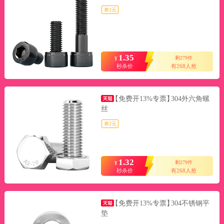
券2元
1.35
剩279件
¥
秒杀价
有268人抢
【免费开13%专票】
304外六角螺
丝
券2元
1.32
剩279件
¥
秒杀价
有268人抢
【免费开13%专票】
304不锈钢平
垫