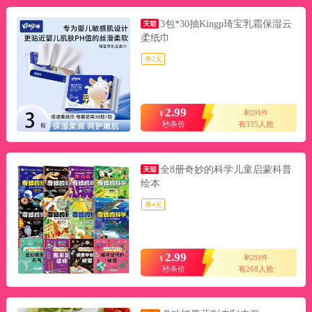
3包*30抽Kingp琦宝乳霜保湿云
柔纸巾
券2元
2.99
剩291件
¥
秒杀价
有335人抢
全8册奇妙的科学儿童启蒙科普
绘本
券4元
2.99
剩291件
¥
秒杀价
有268人抢