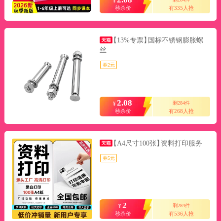
¥
秒杀价
有335人抢
【13%专票】
国标不锈钢膨胀螺
丝
券2元
2.08
剩284件
¥
秒杀价
有268人抢
【A4尺寸100张】
资料打印服务
券5元
2
剩284件
¥
秒杀价
有536人抢