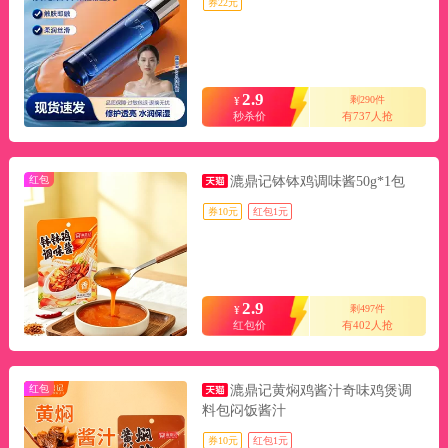
券22元
2.9
剩290件
¥
秒杀价
有737人抢
红包
漉鼎记钵钵鸡调味酱50g*1包
券10元
红包1元
2.9
剩497件
¥
红包价
有402人抢
红包
漉鼎记黄焖鸡酱汁奇味鸡煲调
料包闷饭酱汁
券10元
红包1元