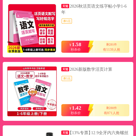
2026秋活页语文练字帖小学1-6
年
券5元
1.58
剩281件
¥
秒杀价
有1139人抢
2026新版数学活页计算
券5元
1.42
剩280件
¥
秒杀价
有871人抢
【13%专票】
12.9全牙内六角螺丝