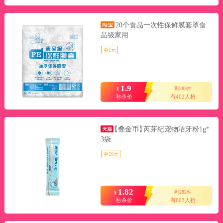
20个食品一次性保鲜膜套罩食
品级家用
券1元
1.9
剩283件
¥
秒杀价
有402人抢
【叠金币】
芮芽纪宠物洁牙粉1g*
3袋
券20元
1.82
剩282件
¥
秒杀价
有603人抢