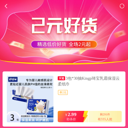
3包*30抽Kingp琦宝乳霜保湿云
柔纸巾
券2元
2.99
剩291件
¥
秒杀价
有335人抢