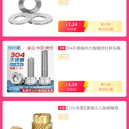
券1元
1.24
剩278件
¥
秒杀价
有268人抢
304不锈钢内六角螺丝钉杯头螺
券2元
1.19
剩278件
¥
秒杀价
有268人抢
【13%专票】
黄铜土八热熔螺母
券2元