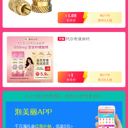
1.08
剩277件
¥
秒杀价
有804人抢
钙尔奇液体钙
1
剩277件
¥
秒杀价
有268人抢
以上为部分优惠商品，请前往APP查看全部~