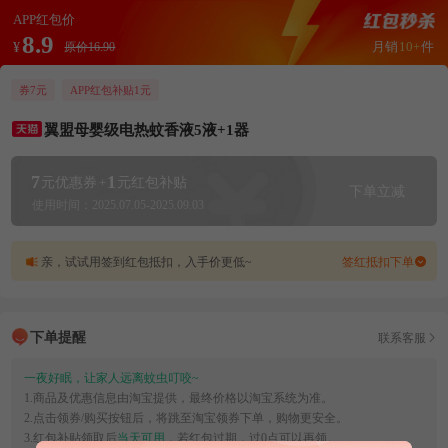
APP红包价
8.9
月销
10+
件
¥
原价16.90
券7元
APP红包补贴1元
翼盟母婴级电热蚊香液5液+1器
7
1
元优惠券
+
元红包补贴
下单立减
使用时间：2025.07.05-2025.09.03
亲，试试用签到红包抵扣，入手价更低~
签红抵扣下单
下单提醒
联系客服
一夜好眠，让家人远离蚊虫叮咬~
1.商品及优惠信息由淘宝提供，最终价格以淘宝系统为准。
2.点击领券/购买按钮后，将跳至淘宝领券下单，购物更安全。
3.红包补贴领取后
当天可用
，若红包过期，过0点可以再领。