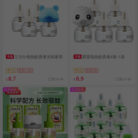
兰古仕电热蚊香液无味家用
翼盟电热蚊香液4液+1器
券5元
红包1.2元
券8元
红包1元
8.7
8.9
已售10+件
已售10+件
¥
¥
红包补贴
红包补贴