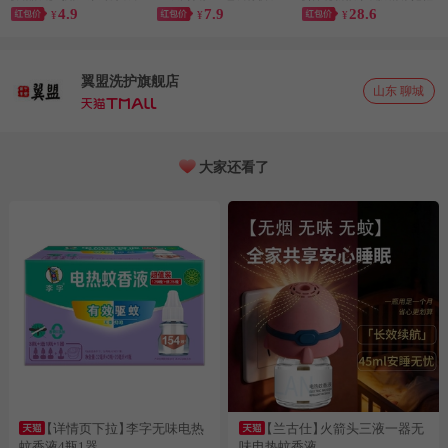
4.9
7.9
28.6
60抽×3包
¥
¥
¥
翼盟洗护旗舰店
山东 聊城
大家还看了
【详情页下拉】
李字无味电热
【兰古仕】
火箭头三液一器无
蚊香液4瓶1器
味电热蚊香液