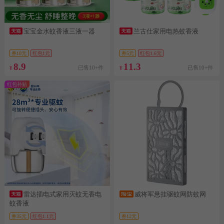
宝宝金水蚊香液三液一器
兰古仕家用电热蚊香液
券10元
红包1元
券5元
红包1.6元
8.9
11.3
已售10+件
已售10+件
¥
¥
红包补贴
雷达插电式家用灭蚊无香电
威将军悬挂驱蚊网防蚊网
蚊香液
券35元
红包1.1元
券12元