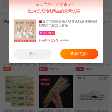
4.优惠券和红包补贴可以
多领
啦，
查看多领/多拍方法>>
亲，当前活动结束了~
已为您找到此商品的最新优惠：
翼盟电热蚊香液无味非灭蚊液家用驱蚊
热门推荐
查看更多
插电式电蚊器灭蚊液
红包补贴1元
15.9
￥16.9
补贴后￥
关闭
查看优惠>
三只小猪医护级安睡裤10条
【超能】
双离子洗衣液11斤
护小哥白衣卫士爆炸盐450g
6.99
32.5
8.6
¥
¥
¥
【食品级】
鸥露加厚厨房纸巾
50双高档独立包装竹筷子
【朴西】
新款厚底防滑凉拖鞋