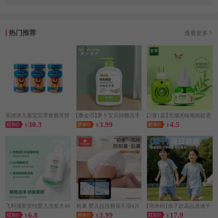
热门推荐
查看更多
禾泱泱儿童宝宝零食磨牙饼
【叠金币】
萝卜宝贝抑菌洗手
【2液1器】
无烟无味电热蚊香
30.3
3.99
4.5
干
¥
液500g
¥
液
¥
飞利浦新安怡婴儿洗发水40
科巢 婴儿拉拉裤尿不湿4片
【乖米柯】
亲子款高品质速干
6.8
3.99
17.9
0ml
¥
¥
套装
¥