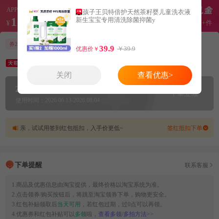
APP红包价
孩子王贝特倍护天然茶籽婴儿童洗衣液
18.3
新生宝宝专用清洗除菌抑菌y
月销
10+
件
¥
原价39.90
券20元
APP红包补贴1.6元
39.9
￥39.9
优惠价￥
【孩子王】
新生儿专用贝特倍护茶籽婴儿洗衣液
关闭
查看优惠>
20
1.6
元优惠券
+
元红包补贴
下单立减
使用时间：2026.06.13-2026.08.04
亲，试试用签到红包抵扣，入手价更低~
签红抵扣下单
下单提醒
联系客服
1.商品及优惠信息由淘宝提供，最终价格以淘宝系统为准。
2.点击领券/购买按钮后，将跳至淘宝领券下单，购物更安全。
3.红包补贴领取后
当天可用
，若红包过期，过0点可以再领。
4.优惠券和红包补贴可以
多领
啦，
查看多领/多拍方法>>