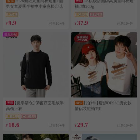
2026新款儿童纯棉短袖T恤
LA旗舰店潮牌高质量纯棉短
男女童夏季半袖中小童宽松印花
袖T恤260g
上衣
券70元
券250元
红包2元
9.9
37.9
已售10+件
已售10+件
¥
¥
红包补贴
【反季清仓】
保暖双面毛绒半
【拍3件】
唐狮DESSO男女款
高领上衣
情侣装短袖T恤
券110元
红包1.3元
18.6
29.7
已售10+件
已售10+件
¥
¥