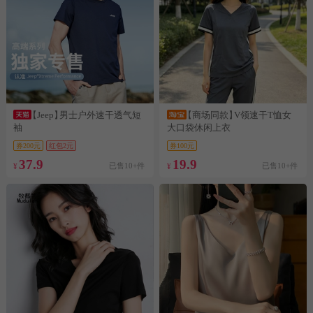
【Jeep】
男士户外速干透气短
【商场同款】
V领速干T恤女
袖
大口袋休闲上衣
券200元
红包2元
券100元
37.9
19.9
已售10+件
已售10+件
¥
¥