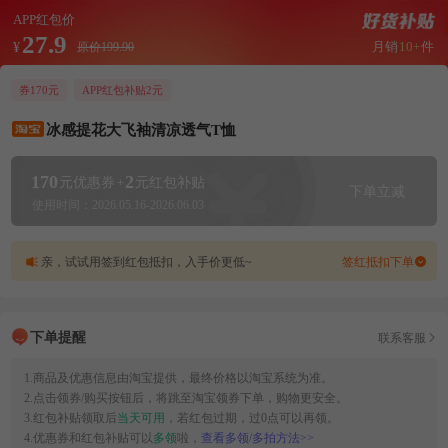
APP红包价
27.9
月销
10+
件
¥
原价199.90
券170元
APP红包补贴2元
冰感提花大飞袖清凉透气T恤
170
2
元优惠券
+
元红包补贴
下单立减
使用时间：2026.05.16-2026.06.03
亲，试试用签到红包抵扣，入手价更低~
签红抵扣下单
下单提醒
联系客服
1.商品及优惠信息由淘宝提供，最终价格以淘宝系统为准。
2.点击领券/购买按钮后，将跳至淘宝领券下单，购物更安全。
3.红包补贴领取后
当天可用
，若红包过期，过0点可以再领。
4.优惠券和红包补贴可以
多领
啦，
查看多领/多拍方法>>