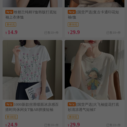
牧都兰纯棉T恤韩版打底短
[国货严选]复古卡通印花短
袖上衣体恤
袖t恤
券45元
券30元
14.9
29.9
已售10+件
已售10+件
¥
¥
1000新款丝滑缎面冰凉感百
[国货严选]大飞袖提花打底
搭时尚休闲女T恤AB拼接短袖
衫清凉透气短袖T
券100元
券30元
24.9
29.9
已售10+件
已售10+件
¥
¥