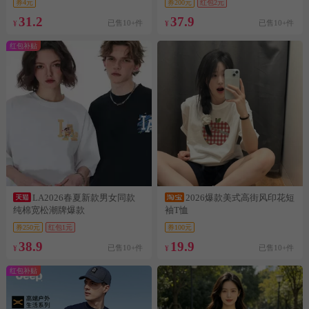
券4元
券200元
红包2元
31.2
37.9
已售10+件
已售10+件
¥
¥
红包补贴
LA2026春夏新款男女同款
2026爆款美式高街风印花短
纯棉宽松潮牌爆款
袖T恤
券250元
红包1元
券100元
38.9
19.9
已售10+件
已售10+件
¥
¥
红包补贴