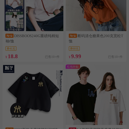
DISSBOOS240G重磅纯棉短
断码清仓糖果色200克宽松T
袖t恤
恤
券41元
券60元
18.8
9.99
已售10+件
已售10+件
¥
¥
红包补贴