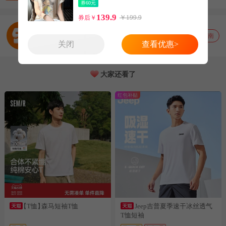
券60元
139.9
￥199.9
券后￥
国货严选专场
山东 济南
关闭
查看优惠>
大家还看了
红包补贴
【T恤】
森马短袖T恤
Jeep吉普夏季速干冰丝透气
T恤短袖