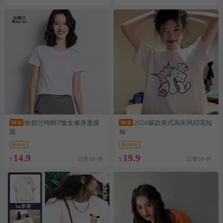
牧都兰纯棉T恤女修身显瘦
2026爆款美式高街风印花短
版
袖
券45元
券100元
14.9
19.9
已售10+件
已售10+件
¥
¥