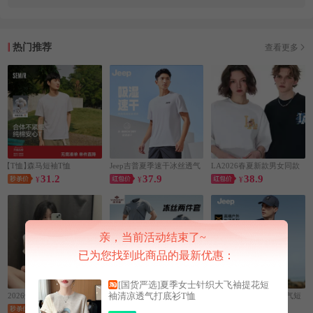
热门推荐
查看更多
【T恤】
森马短袖T恤
Jeep吉普夏季速干冰丝透气
LA2026春夏新款男女同款
31.2
37.9
38.9
¥
T恤短袖
¥
纯棉宽松潮牌爆款
¥
亲，当前活动结束了~
已为您找到此商品的最新优惠：
[国货严选]夏季女士针织大飞袖提花短
袖清凉透气打底衫T恤
2026爆款美式高街风印花短
俞兆林男士运动套装冰丝两
【Jeep】
男士户外速干透气短
19.9
29.9
37.9
袖T恤
¥
件套
¥
袖
¥