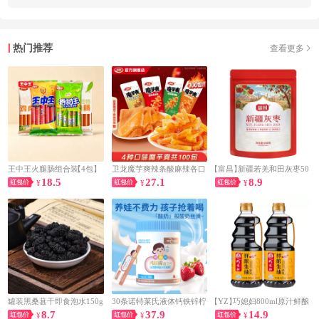
热门推荐
查看更多
王中王火腿肠组合装
【4包】
卫龙魔芋爽辣条酸麻辣各口
【富昌】
新疆若羌和田灰枣50
18.5
27.1
8.9
¥
味搭配1KG
¥
0g
¥
罐装黑桑葚干即食泡水150g
30条诺特莱氏液体钙铁锌柠
【YZ】
巧媳妇800ml原汁鲜酿
8.7
37.9
14.9
¥
檬酸钙直饮包
¥
生抽料酒香醋家用调味多规
¥