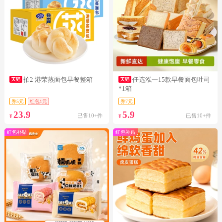
拍2 港荣蒸面包早餐整箱
任选泓一15款早餐面包吐司
*1箱
券5元
红包1元
券7元
23.9
5.9
已售10+件
已售10+件
¥
¥
红包补贴
红包补贴