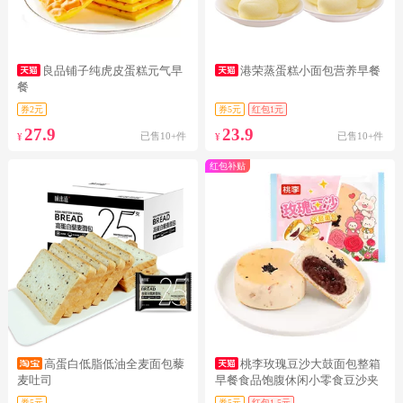
良品铺子纯虎皮蛋糕元气早
港荣蒸蛋糕小面包营养早餐
餐
券2元
券5元
红包1元
27.9
23.9
已售10+件
已售10+件
¥
¥
红包补贴
高蛋白低脂低油全麦面包藜
桃李玫瑰豆沙大鼓面包整箱
麦吐司
早餐食品饱腹休闲小零食豆沙夹
心面包i
券5元
券5元
红包1.5元