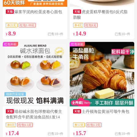
爆浆芋泥肉松蛋皮卷心面包
虎皮蛋糕早餐面包0反式脂
肪酸
券22元
红包1.09元
券4元
红包1元
8.9
14.9
已售10+件
已售10+件
¥
¥
红包补贴
红包补贴
喵叔碱水面包球整箱代餐主
士丹顿海盐黄油可颂牛角包
食配料含牛奶黄油食品拍1发14
券8元
红包1.5元
券12元
红包1.2元
17.4
15.7
已售10+件
已售10+件
¥
¥