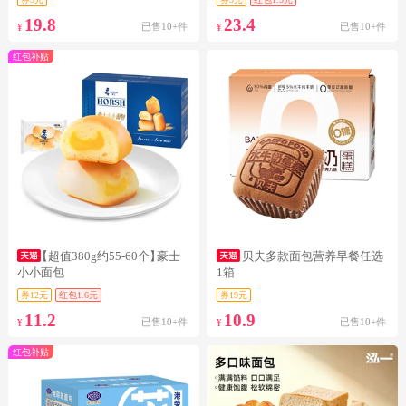
19.8
23.4
已售10+件
已售10+件
¥
¥
红包补贴
【超值380g约55-60个】
豪士
贝夫多款面包营养早餐任选
小小面包
1箱
券12元
红包1.6元
券19元
11.2
10.9
已售10+件
已售10+件
¥
¥
红包补贴