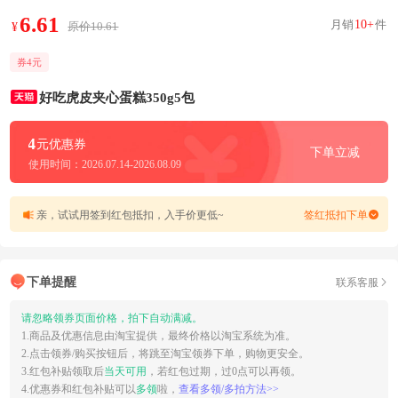
6.61
月销
10+
件
原价10.61
¥
券4元
好吃虎皮夹心蛋糕350g5包
4
元优惠券
下单立减
使用时间：2026.07.14-2026.08.09
亲，试试用签到红包抵扣，入手价更低~
签红抵扣下单
下单提醒
联系客服
请忽略领券页面价格，拍下自动满减。
1.商品及优惠信息由淘宝提供，最终价格以淘宝系统为准。
2.点击领券/购买按钮后，将跳至淘宝领券下单，购物更安全。
3.红包补贴领取后
当天可用
，若红包过期，过0点可以再领。
4.优惠券和红包补贴可以
多领
啦，
查看多领/多拍方法>>