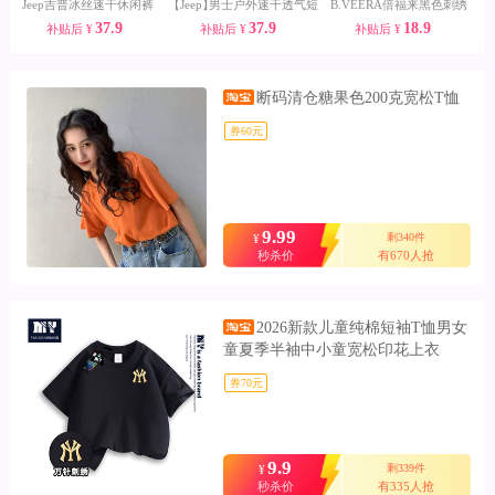
Jeep吉普冰丝速干休闲裤
【Jeep】
男士户外速干透气短
B.VEERA倍福来黑色刺绣
37.9
37.9
18.9
补贴后
¥
补贴后
¥
补贴后
¥
袖
阔腿冰丝透气休闲裤
断码清仓糖果色200克宽松T恤
券60元
9.99
剩340件
¥
秒杀价
有670人抢
2026新款儿童纯棉短袖T恤男女
童夏季半袖中小童宽松印花上衣
券70元
9.9
剩339件
¥
秒杀价
有335人抢