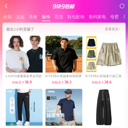
全部
文娱
美食
服饰
百货
鞋包配饰
数码家电
母婴
美
最近2小时卖爆了
查看更多>
LA2026春夏新款男女同款
B.VEERA/倍福来休闲风男
B.VEERA/倍福来六袋工装
38.9
38.3
28.6
补贴后
¥
补贴后
¥
补贴后
¥
纯棉宽松潮牌爆款
士黑色短袖衬衫
风多口袋短裤