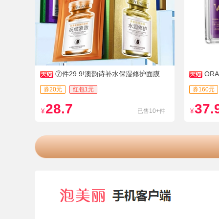
⑦件29.9!澳韵诗补水保湿修护面膜
OR
颜霜
券20元
红包1元
券160元
28.7
37.
¥
已售10+件
¥