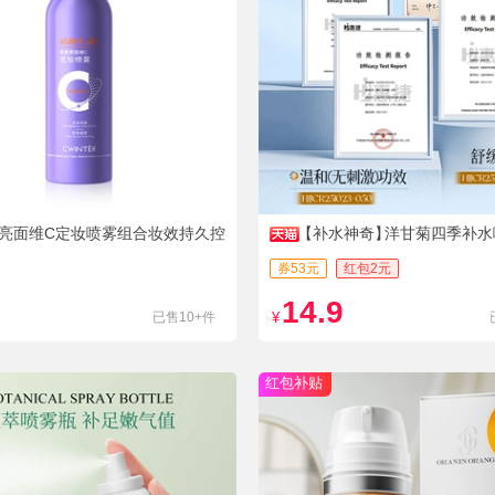
亮面维C定妆喷雾组合妆效持久控
【补水神奇】
洋甘菊四季补水
券53元
红包2元
14.9
已售10+件
¥
红包补贴