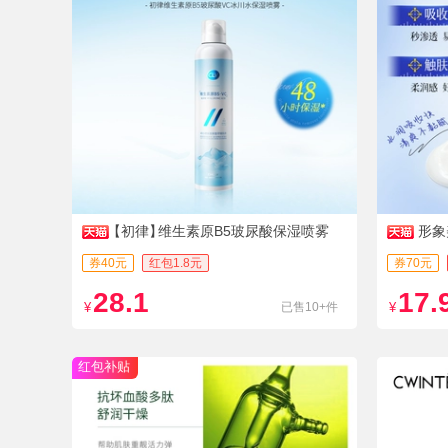
【初律】
维生素原B5玻尿酸保湿喷雾
形象
券40元
红包1.8元
券70元
28.1
17.
¥
已售10+件
¥
红包补贴