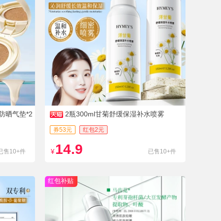
防晒气垫*2
2瓶300ml甘菊舒缓保湿补水喷雾
券53元
红包2元
14.9
已售10+件
¥
已售10+件
红包补贴