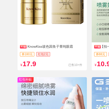
KnowKiss玻色因鱼子菁纯眼霜
【拍
券180元
红包2元
券88元
17.9
10.
¥
已售10+件
¥
红包补贴