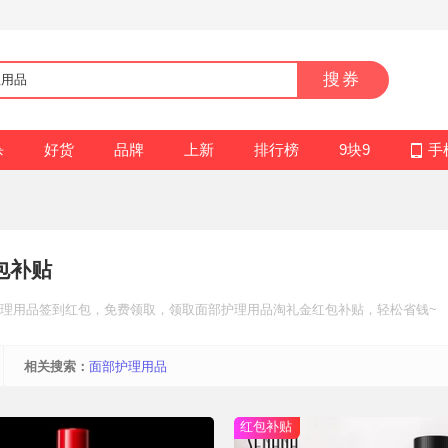
搜券
杀
好货
品牌
上新
排行榜
9块9
手
包补贴
理用品
签到红包
，免费领取，领取面部护理用品
淘礼金红包补贴
，轻松省钱~
相关搜索：
面部护理用品
红包补贴