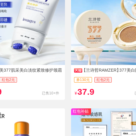
美377肌采美白淡纹紧致修护颈霜
【兰诗哲RAMZER】
377美白
盒
红包2元
券130元
红包2元
9
37.9
已售10+件
¥
红包补贴