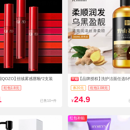
国QOZO】
丝绒雾感唇釉*2支装
【品牌授权】
洗护洁面任选5
红包1.8元
券20元
红包1.08元
1
24.9
已售10+件
¥
红包补贴