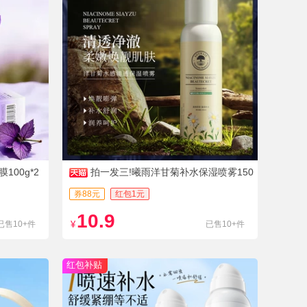
00g*2
拍一发三!曦雨洋甘菊补水保湿喷雾150
ml*3
券88元
红包1元
10.9
已售10+件
¥
已售10+件
红包补贴