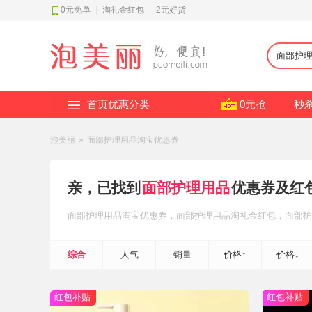
0元免单
|
淘礼金红包
|
2元好货
首页优惠分类
0元抢
秒
泡美丽
»
面部护理用品淘宝优惠券
亲，已找到
面部护理用品
优惠券及红
面部护理用品
淘宝优惠券
，面部护理用品
淘礼金红包
，面部护
综合
人气
销量
价格↑
价格↓
红包补贴
红包补贴