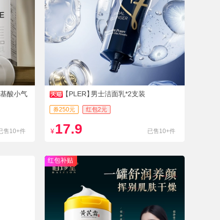
基酸小气
【PLER】
男士洁面乳*2支装
券250元
红包2元
17.9
已售10+件
¥
已售10+件
红包补贴