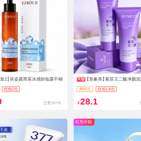
发2】
依姿露黑茶冰感卸妆露不糊
【形象美】
紫苏王二酸净颜泥膜1
支
红包2元
券60元
红包1.8元
9
28.1
已售10+件
¥
红包补贴