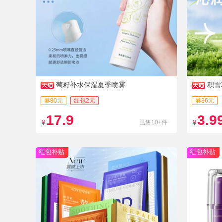
萄籽补水保湿夏季喷雾
积雪
券80元
红包2元
券36元
17.9
3.9
¥
已售10+件
¥
红包补贴
红包补贴