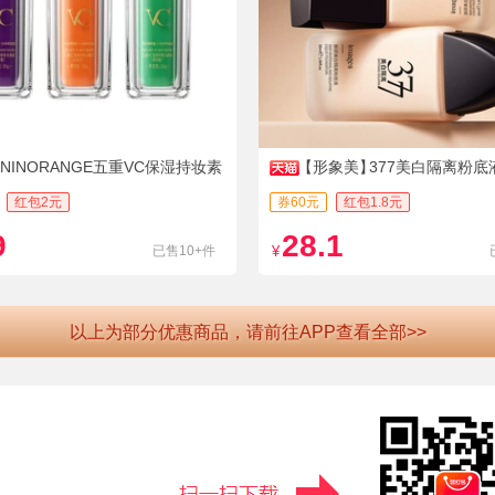
ANINORANGE五重VC保湿持妆素
【形象美】
377美白隔离粉底
红包2元
券60元
红包1.8元
9
28.1
已售10+件
¥
以上为部分优惠商品，请前往APP查看全部>>