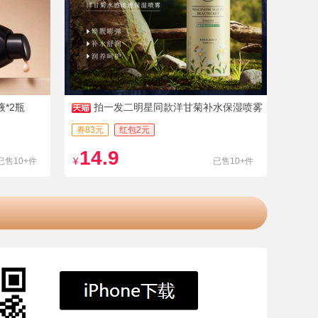
液*2瓶
拍一发二明星同款洋甘菊补水保湿喷雾
券83元
红包2元
14.9
已售10+件
¥
已售10+件