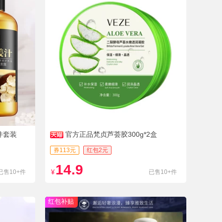
件套装
官方正品梵贞芦荟胶300g*2盒
券113元
红包2元
14.9
已售10+件
¥
已售10+件
红包补贴