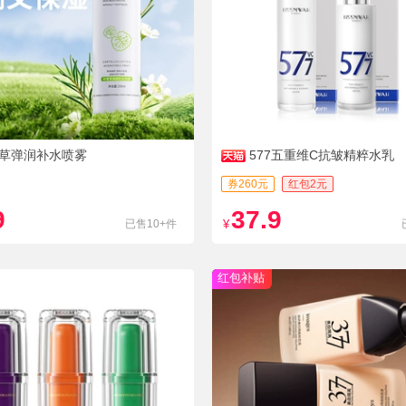
草弹润补水喷雾
577五重维C抗皱精粹水乳
券260元
红包2元
9
37.9
已售10+件
¥
红包补贴