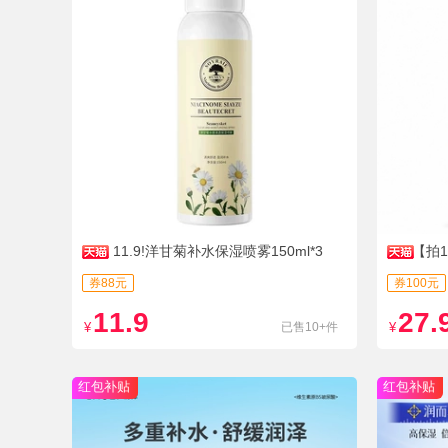
11.9!洋甘菊补水保湿喷雾150ml*3
【拍1
眼
券88元
券100元
11.9
27.
¥
已售10+件
¥
红包补贴
红包补贴