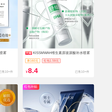
喷雾
KISSMWAH维生素原玻尿酸补水喷雾
滋润肌肤女保湿爽肤水抗
券160元
红包1.59元
8.4
已售10+件
¥
已售10+件
红包补贴