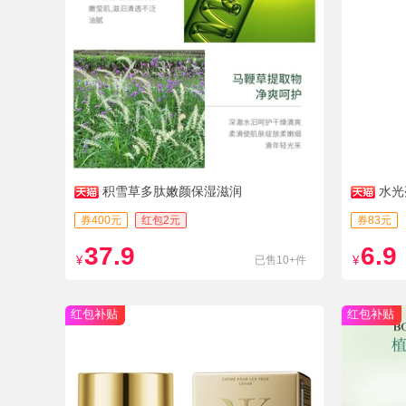
积雪草多肽嫩颜保湿滋润
水光
油
券400元
红包2元
券83元
37.9
6.9
¥
已售10+件
¥
红包补贴
红包补贴