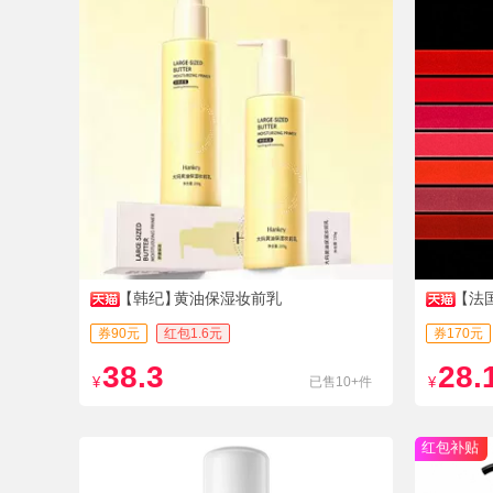
【韩纪】
黄油保湿妆前乳
【法
券90元
红包1.6元
券170元
38.3
28.
¥
已售10+件
¥
红包补贴