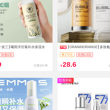
一发三】
曦雨洋甘菊补水保湿水
【ORANINORANGE】
多肽氨
泡洁面乳
红包1元
券170元
红包1.3元
9
28.6
已售10+件
¥
红包补贴