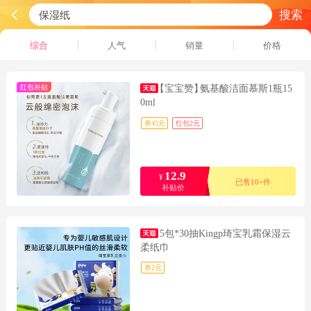
搜索
综合
人气
销量
价格
红包补贴
【宝宝赞】
氨基酸洁面慕斯1瓶15
0ml
券45元
红包2元
12.9
¥
已售10+件
补贴价
5包*30抽Kingp琦宝乳霜保湿云
柔纸巾
券2元