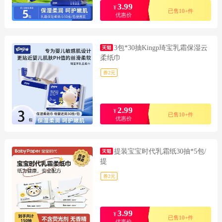
3.99
¥
已售10+件
优惠价
3包*30抽Kingp琦宝乳霜保湿云
柔纸巾
券2元
2.99
¥
已售10+件
优惠价
提装宝宝时代乳霜纸30抽*5包/
提
券2元
3.99
¥
已售10+件
优惠价