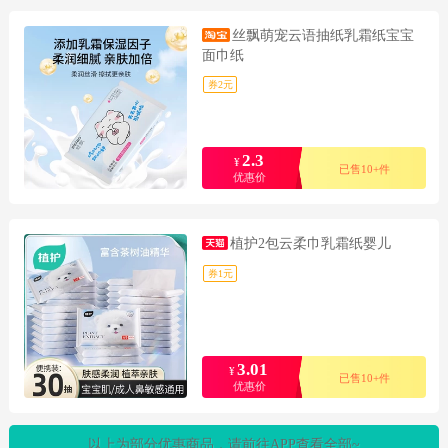
丝飘萌宠云语抽纸乳霜纸宝宝
面巾纸
券2元
2.3
¥
已售10+件
优惠价
植护2包云柔巾乳霜纸婴儿
券1元
3.01
¥
已售10+件
优惠价
以上为部分优惠商品，请前往APP查看全部~