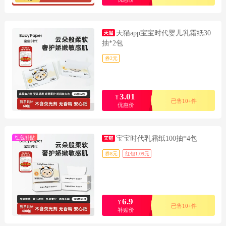
天猫app宝宝时代婴儿乳霜纸30
抽*2包
券2元
3.01
¥
已售10+件
优惠价
红包补贴
宝宝时代乳霜纸100抽*4包
券8元
红包1.09元
6.9
¥
已售10+件
补贴价