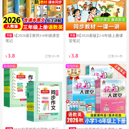
A
【2026新】
黄冈3-6年级课堂
B
【2026新版】
2-6年级上册课
笔记
堂笔记
3.8
3.8
已售10+件
已售10+件
¥
¥
红包补贴
红包补贴