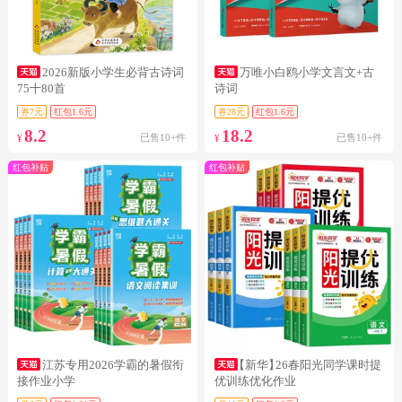
2026新版小学生必背古诗词
万唯小白鸥小学文言文+古
75十80首
诗词
券7元
红包1.6元
券28元
红包1.6元
8.2
18.2
已售10+件
已售10+件
¥
¥
红包补贴
红包补贴
江苏专用2026学霸的暑假衔
【新华】
26春阳光同学课时提
接作业小学
优训练优化作业