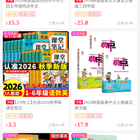
2026秋新版阳光同学小学三
2026秋新版状元大课堂人教
四五年级同步作文
版三四年级
券10元
红包1.4元
券10元
红包2元
15.5
25.8
已售10+件
已售10+件
¥
¥
红包补贴
红包补贴
【2-6年上】
任选2026秋季新
2026秋新版典中点人教版北
课堂笔记
师大版
券14元
红包1元
券7元
红包1.1元
2.5
17.9
已售10+件
已售10+件
¥
¥
红包补贴
红包补贴