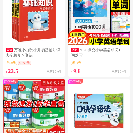
万唯小白鸥小升初基础知识
2026蝶变小学英语单词1000
大全总复习训练
词默写
券20元
红包2元
券10元
23.5
9.8
已售10+件
已售10+件
¥
¥
红包补贴
红包补贴