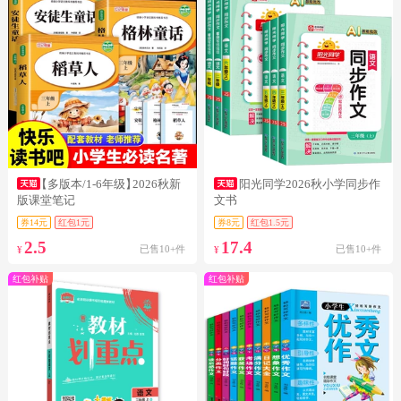
【多版本/1-6年级】
2026秋新
阳光同学2026秋小学同步作
版课堂笔记
文书
券14元
红包1元
券8元
红包1.5元
2.5
17.4
已售10+件
已售10+件
¥
¥
红包补贴
红包补贴