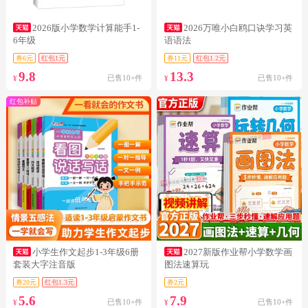
2026版小学数学计算能手1-
2026万唯小白鸥口诀学习英
6年级
语语法
券6元
红包1元
券11元
红包1.2元
9.8
13.3
已售10+件
已售10+件
¥
¥
红包补贴
小学生作文起步1-3年级6册
2027新版作业帮小学数学画
套装大字注音版
图法速算玩
券20元
红包1.3元
券2元
5.6
7.9
已售10+件
已售10+件
¥
¥