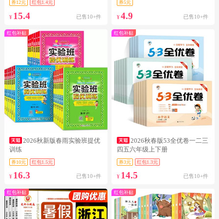
券12元
红包1.4元
券5元
15.4
4.9
已售10+件
已售10+件
¥
¥
红包补贴
红包补贴
2026秋新版春雨实验班提优
2026秋春版53全优卷一二三
训练
四五六年级上下册
券10元
红包1.5元
券3元
红包1.3元
16.3
14.5
已售10+件
已售10+件
¥
¥
红包补贴
红包补贴