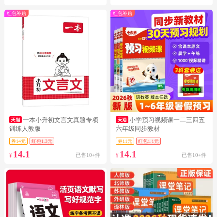
红包补贴
红包补贴
一本小升初文言文真题专项
小学预习视频课一二三四五
训练人教版
六年级同步教材
券14元
红包1.3元
券11元
红包1.1元
14.1
14.1
已售10+件
已售10+件
¥
¥