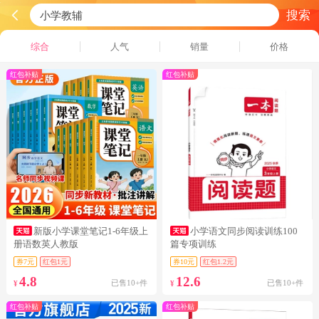
搜索
综合
人气
销量
价格
红包补贴
红包补贴
新版小学课堂笔记1-6年级上
小学语文同步阅读训练100
册语数英人教版
篇专项训练
券7元
红包1元
券10元
红包1.2元
4.8
12.6
已售10+件
已售10+件
¥
¥
红包补贴
红包补贴