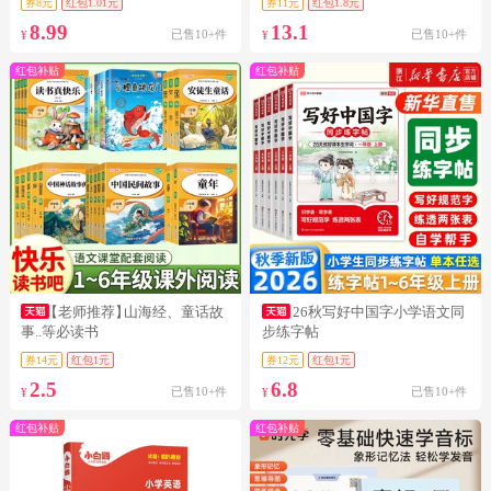
券8元
红包1.01元
券11元
红包1.8元
8.99
13.1
已售10+件
已售10+件
¥
¥
红包补贴
红包补贴
【老师推荐】
山海经、童话故
26秋写好中国字小学语文同
事..等必读书
步练字帖
券14元
红包1元
券12元
红包1元
2.5
6.8
已售10+件
已售10+件
¥
¥
红包补贴
红包补贴