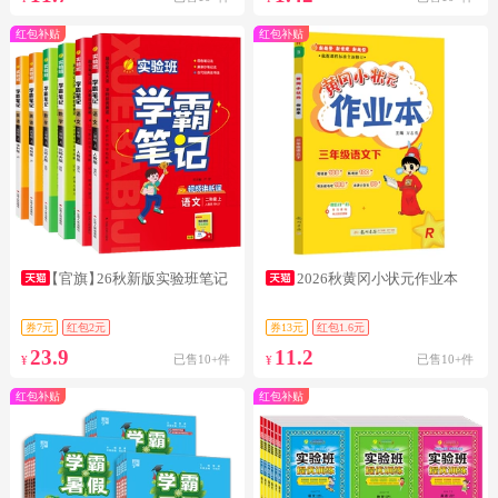
红包补贴
红包补贴
【官旗】
26秋新版实验班笔记
2026秋黄冈小状元作业本
券7元
红包2元
券13元
红包1.6元
23.9
11.2
已售10+件
已售10+件
¥
¥
红包补贴
红包补贴