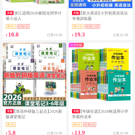
浙江适用2026春阳光同学计
【星火英语】
小升初英语语法
算小达人
专项训练题
券8元
红包1元
券12元
红包1.5元
10.8
19.3
已售10+件
已售10+件
¥
¥
红包补贴
【英语外研版三起点】
2026新
【年级任选】
2026秋适用小学
版课堂笔记
学霸作业本
券5元
券8元
红包1元
5.8
13.9
已售10+件
已售10+件
¥
¥