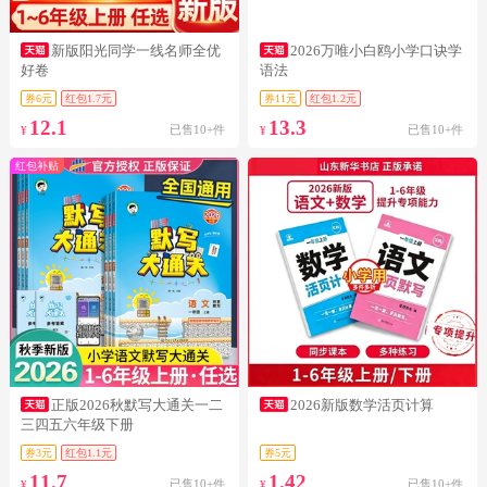
新版阳光同学一线名师全优
2026万唯小白鸥小学口诀学
好卷
语法
券6元
红包1.7元
券11元
红包1.2元
12.1
13.3
已售10+件
已售10+件
¥
¥
红包补贴
正版2026秋默写大通关一二
2026新版数学活页计算
三四五六年级下册
券3元
红包1.1元
券5元
11.7
1.42
已售10+件
已售10+件
¥
¥