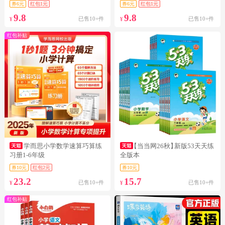
券6元
红包1元
券6元
红包1元
9.8
9.8
已售10+件
已售10+件
¥
¥
红包补贴
学而思小学数学速算巧算练
【当当网26秋】
新版53天天练
习册1-6年级
全版本
券10元
红包2元
券10元
23.2
15.7
已售10+件
已售10+件
¥
¥
红包补贴