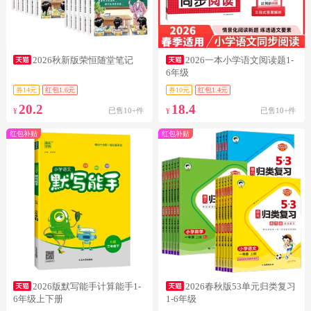
2026秋新版荣恒随堂笔记
2026一本小学语文阅读题1-
6年级
券14元
红包1.6元
券10元
红包1.4元
20.2
18.4
已售10+件
已售10+件
¥
¥
红包补贴
红包补贴
2026版默写能手计算能手1-
2026春秋版53单元归类复习
6年级上下册
1-6年级