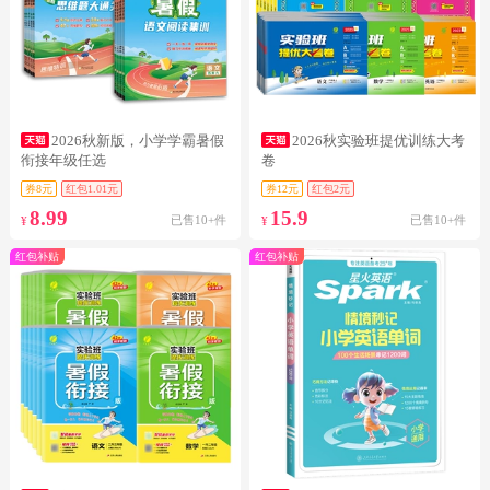
2026秋新版，小学学霸暑假
2026秋实验班提优训练大考
衔接年级任选
卷
券8元
红包1.01元
券12元
红包2元
8.99
15.9
已售10+件
已售10+件
¥
¥
红包补贴
红包补贴