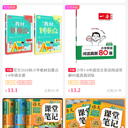
红包补贴
红包补贴
官方2026秋小学教材划重点
小学1-6年级语文英语阅读理
1-6年级全册
解80篇真题训练
券10元
红包1.8元
券15元
红包1.2元
13.1
13.2
已售10+件
已售10+件
¥
¥