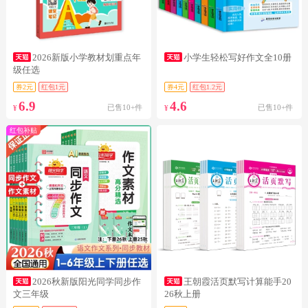
2026新版小学教材划重点年
小学生轻松写好作文全10册
级任选
券2元
红包1元
券4元
红包1.2元
6.9
4.6
已售10+件
已售10+件
¥
¥
红包补贴
2026秋新版阳光同学同步作
王朝霞活页默写计算能手20
文三年级
26秋上册