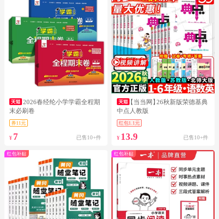
2026春经纶小学学霸全程期
【当当网】
26秋新版荣德基典
末必刷卷
中点人教版
券11元
红包1.1元
7
13.9
已售10+件
已售10+件
¥
¥
红包补贴
红包补贴