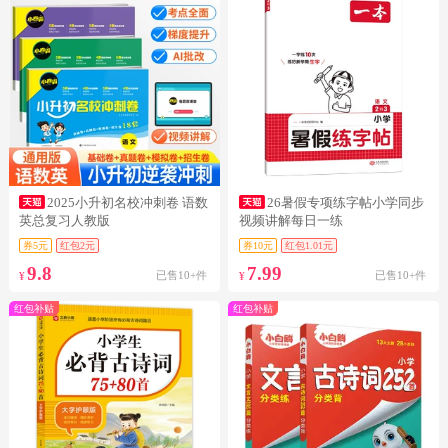
2025小升初名校冲刺卷 语数
26暑假专项练字帖小学同步
英总复习人教版
视频讲解每日一练
券5元
红包2元
券10元
红包1.01元
9.8
7.99
已售10+件
已售10+件
¥
¥
红包补贴
红包补贴