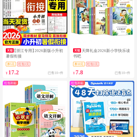
【浙江专用】
2026新版小升初
天降礼金2026新小学快乐读
暑假衔接
书吧
券5元
红包1元
券10元
红包1元
17.2
7.8
已售10+件
已售10+件
¥
¥
红包补贴
红包补贴