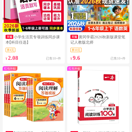
小学生活页专项训练同步课
黄冈学霸2026秋新版课堂笔
本
【科目任选】
记人教版北师
券4元
券10元
2.08
9.6
已售10+件
已售10+件
¥
¥
红包补贴
红包补贴