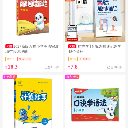
2027新版万唯小学英语完形
【时光学】
音标趣味速记趣学
填空阅读理解
48个音标
券20元
红包1.6元
券7元
红包1元
18.3
7.8
已售10+件
已售10+件
¥
¥
红包补贴
红包补贴