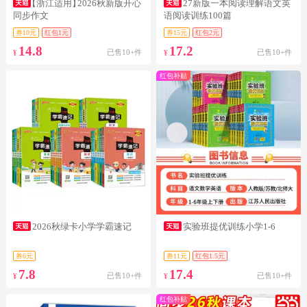
【浙江适用】
2026秋新版开心
27新版一本阅读理解语文英
同步作文
语阅读训练100篇
券10元
红包1元
券15元
红包2元
14.8
17.2
已售10+件
已售10+件
¥
¥
红包补贴
2026秋绿卡小学学霸速记
实验班提优训练小学1-6
券6元
券11元
红包1.5元
7.8
17.4
已售10+件
已售10+件
¥
¥
红包补贴