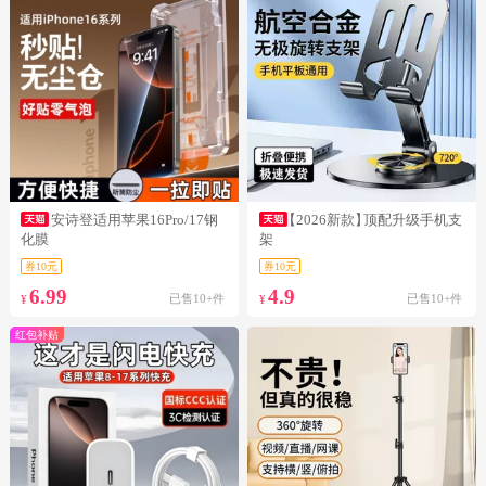
安诗登适用苹果16Pro/17钢
【2026新款】
顶配升级手机支
化膜
架
券10元
券10元
6.99
4.9
已售10+件
已售10+件
¥
¥
红包补贴