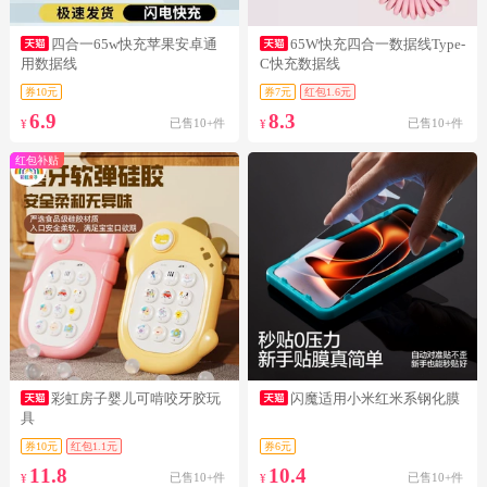
四合一65w快充苹果安卓通
65W快充四合一数据线Type-
用数据线
C快充数据线
券10元
券7元
红包1.6元
6.9
8.3
已售10+件
已售10+件
¥
¥
红包补贴
彩虹房子婴儿可啃咬牙胶玩
闪魔适用小米红米系钢化膜
具
券10元
红包1.1元
券6元
11.8
10.4
已售10+件
已售10+件
¥
¥