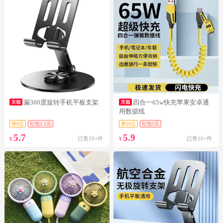
漏360度旋转手机平板支架
四合一65w快充苹果安卓通
用数据线
券8元
红包1.2元
券10元
红包1元
5.7
5.9
已售10+件
已售10+件
¥
¥