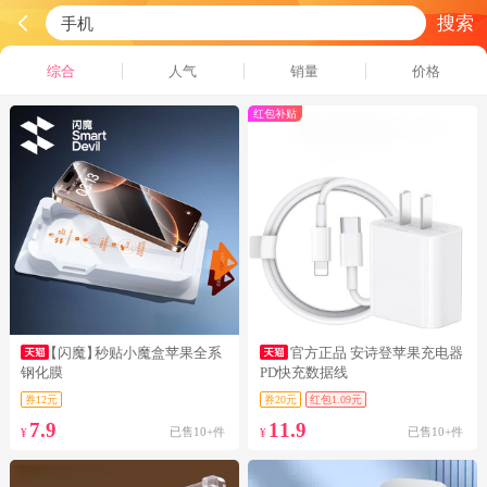
搜索
综合
人气
销量
价格
红包补贴
【闪魔】
秒贴小魔盒苹果全系
官方正品 安诗登苹果充电器
钢化膜
PD快充数据线
券12元
券20元
红包1.09元
7.9
11.9
已售10+件
已售10+件
¥
¥