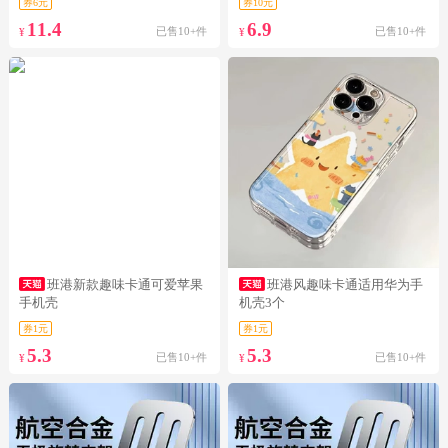
券6元
券10元
11.4
6.9
已售10+件
已售10+件
¥
¥
班港新款趣味卡通可爱苹果
班港风趣味卡通适用华为手
手机壳
机壳3个
券1元
券1元
5.3
5.3
已售10+件
已售10+件
¥
¥