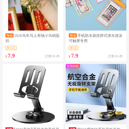
2026马年马上有钱小马钥匙
手机防水袋挂脖式潜水游泳
扣
可触屏专用
券10元
券5元
7.9
7.9
已售10+件
已售10+件
¥
¥
红包补贴