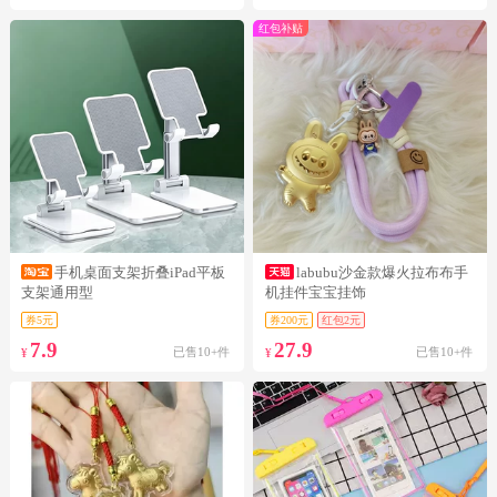
红包补贴
手机桌面支架折叠iPad平板
labubu沙金款爆火拉布布手
支架通用型
机挂件宝宝挂饰
券5元
券200元
红包2元
7.9
27.9
已售10+件
已售10+件
¥
¥