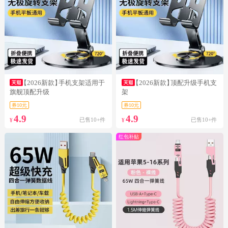
【2026新款】
手机支架适用于
【2026新款】
顶配升级手机支
旗舰顶配升级
架
券10元
券10元
4.9
4.9
已售10+件
已售10+件
¥
¥
红包补贴