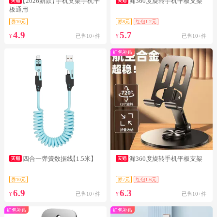
【2026新款】
手机支架手机平
漏360度旋转手机平板支架
板通用
券10元
券8元
红包1.2元
4.9
5.7
已售10+件
已售10+件
¥
¥
红包补贴
四合一弹簧数据线
【1.5米】
漏360度旋转手机平板支架
券10元
券7元
红包1.6元
6.9
6.3
已售10+件
已售10+件
¥
¥
红包补贴
红包补贴