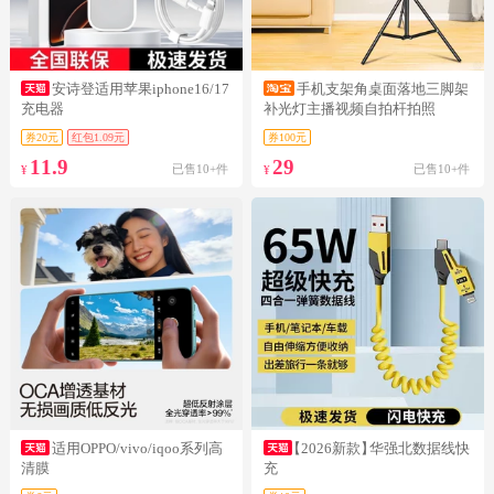
安诗登适用苹果iphone16/17
手机支架角桌面落地三脚架
充电器
补光灯主播视频自拍杆拍照
券20元
红包1.09元
券100元
11.9
29
已售10+件
已售10+件
¥
¥
适用OPPO/vivo/iqoo系列高
【2026新款】
华强北数据线快
清膜
充