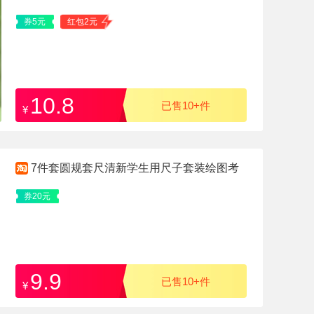
券5元
红包2元
10.8
已售10+件
¥
7件套圆规套尺清新学生用尺子套装绘图考
试直尺文具组合绘画用品
券20元
9.9
已售10+件
¥