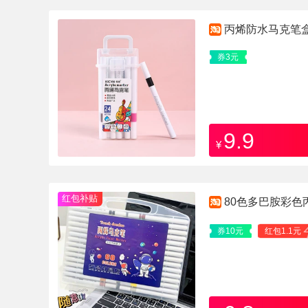
丙烯防水马克笔盒
券3元
9.9
¥
红包补贴
80色多巴胺彩
券10元
红包1.1元