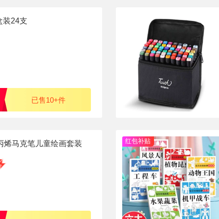
装24支
已售10+件
红包补贴
色丙烯马克笔儿童绘画套装