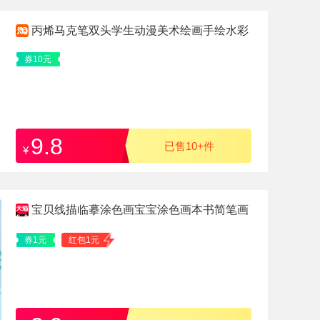
丙烯马克笔双头学生动漫美术绘画手绘水彩
笔touch文具画画工
券10元
9.8
已售10+件
¥
宝贝线描临摹涂色画宝宝涂色画本书简笔画
券1元
红包1元