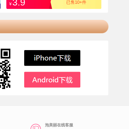
3.9
已售10+件
¥
泡美丽在线客服