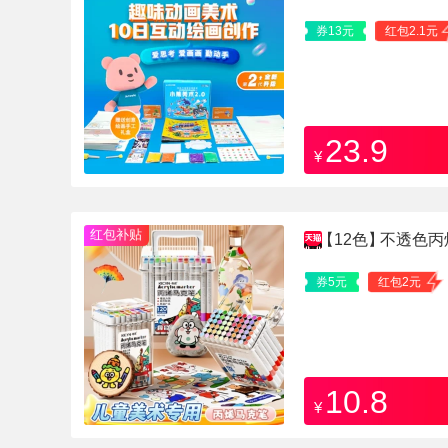
绘画AI课送画材kc
券13元
红包2.1元
23.9
¥
红包补贴
【12色】
不透色丙
券5元
红包2元
10.8
¥