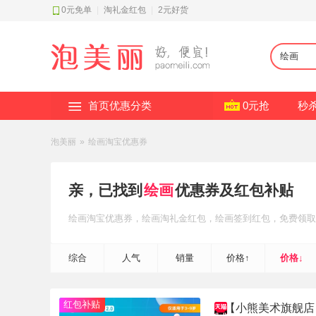
0元免单
|
淘礼金红包
|
2元好货
首页优惠分类
0元抢
秒
泡美丽
»
绘画淘宝优惠券
亲，已找到
绘画
优惠券及红包补贴
绘画
淘宝优惠券
，绘画
淘礼金红包
，绘画
签到红包
，免费领取
综合
人气
销量
价格↑
价格↓
红包补贴
【小熊美术旗舰店