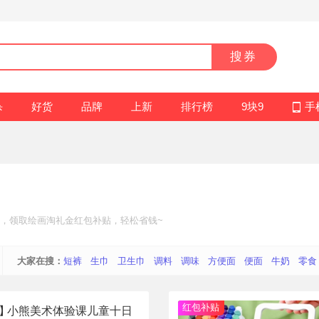
搜券
杀
好货
品牌
上新
排行榜
9块9
手
，领取绘画
淘礼金红包补贴
，轻松省钱~
大家在搜：
短裤
生巾
卫生巾
调料
调味
方便面
便面
牛奶
零食
红包补贴
】
小熊美术体验课儿童十日