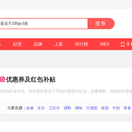
搜券
杀
好货
品牌
上新
排行榜
9块9
手
3袋
优惠券及红包补贴
3袋
淘礼金红包
，胖农原味葵花子200gx3袋
签到红包
，免费领取，领取胖农原味葵
大家在搜：
短裤
生巾
卫生巾
调料
调味
方便面
便面
牛奶
零食