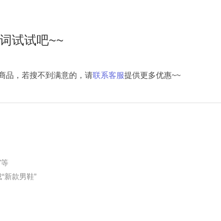
词试试吧~~
商品，若搜不到满意的，请
联系客服
提供更多优惠~~
"等
“新款男鞋”