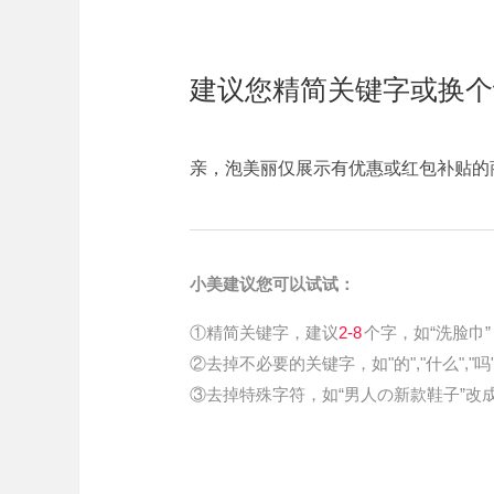
建议您精简关键字或换个
亲，泡美丽仅展示有优惠或红包补贴的
小美建议您可以试试：
①精简关键字，建议
2-8
个字，如“洗脸巾”
②去掉不必要的关键字，如"的","什么","吗
③去掉特殊字符，如“男人の新款鞋子”改成