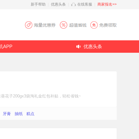
新手帮助
|
优惠头条
|
在线客服
|
商家报名>>
机APP
优惠头条
花子200gx3袋
淘礼金红包补贴
，轻松省钱~
牙膏
抽纸
糕点