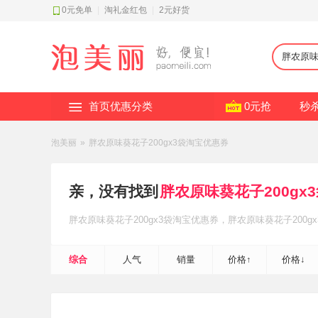
0元免单
|
淘礼金红包
|
2元好货
首页优惠分类
0元抢
秒
泡美丽
»
胖农原味葵花子200gx3袋淘宝优惠券
亲，没有找到
胖农原味葵花子200gx
胖农原味葵花子200gx3袋
淘宝优惠券
，胖农原味葵花子200gx
综合
人气
销量
价格↑
价格↓