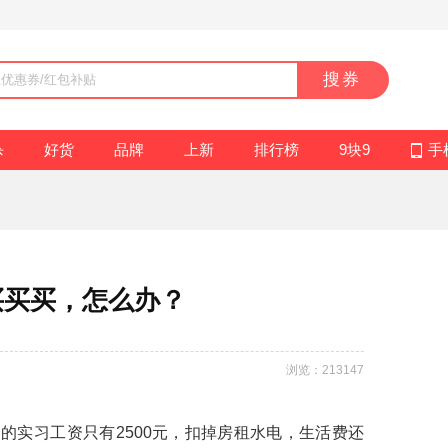
搜券
杀
好货
品牌
上新
排行榜
9块9
手
买买买，怎么办？
浏览：213147
的实习工资只有2500元，扣掉房租水电，生活费还