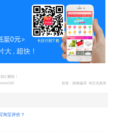
系我们删除！
com/a/160
标签：
购物骗局
淘宝优惠券
写淘宝评价？