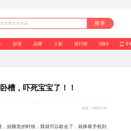
搜券
杀
好货
品牌
上新
排行榜
9块9
手
卧槽，吓死宝宝了！！
浏览：4962276
娃，娃睡觉的时候，我就可以歇会了，就捧着手机到