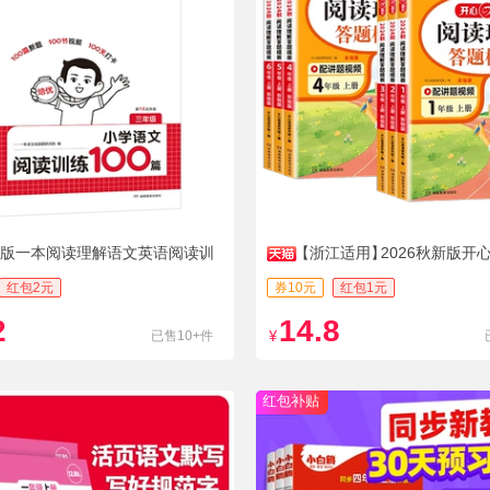
新版一本阅读理解语文英语阅读训
【浙江适用】
2026秋新版开
红包2元
券10元
红包1元
2
14.8
已售10+件
¥
红包补贴