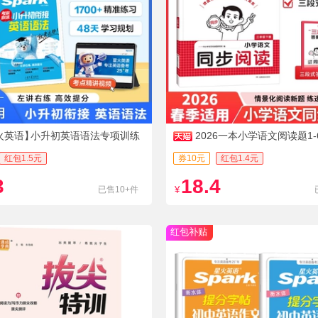
火英语】
小升初英语语法专项训练
2026一本小学语文阅读题1-
红包1.5元
券10元
红包1.4元
3
18.4
已售10+件
¥
红包补贴