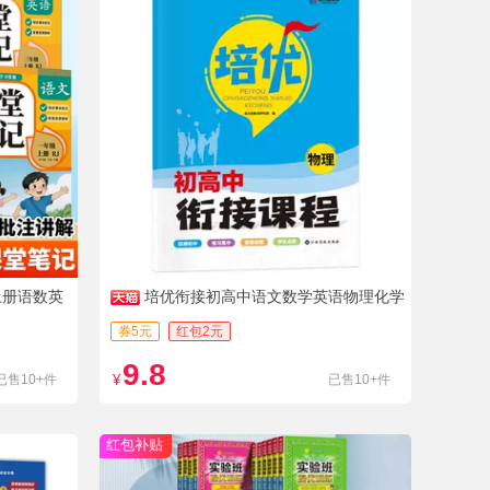
上册语数英
培优衔接初高中语文数学英语物理化学
全套
券5元
红包2元
9.8
已售10+件
¥
已售10+件
红包补贴