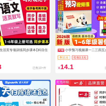
生活页专项训练同步课本
【科目任
小学预习视频课一二三四五
教材
券11元
红包1.1元
8
14.1
已售10+件
¥
红包补贴