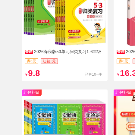
2026春秋版53单元归类复习1-6年级
20
券6元
红包1元
券8元
9.8
16.
¥
已售10+件
¥
红包补贴
红包补贴