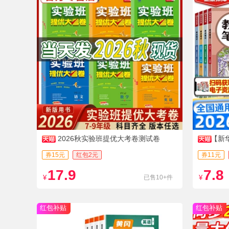
2026秋实验班提优大考卷测试卷
【新
券15元
红包2元
券11元
17.9
7.8
¥
已售10+件
¥
红包补贴
红包补贴