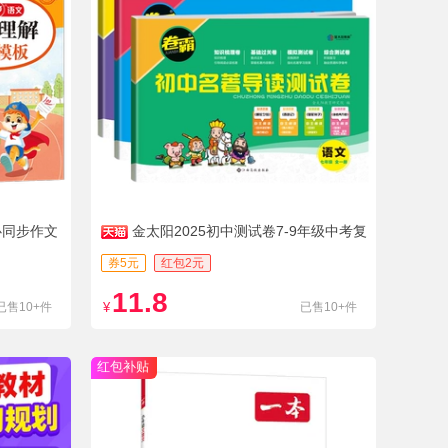
心同步作文
金太阳2025初中测试卷7-9年级中考复
习资料
券5元
红包2元
11.8
已售10+件
¥
已售10+件
红包补贴