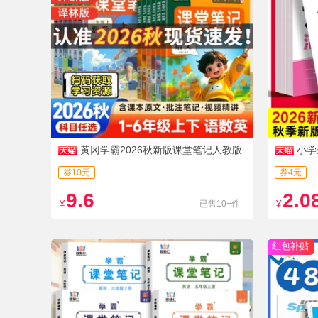
黄冈学霸2026秋新版课堂笔记人教版
小学
北师
选】
券10元
券4元
9.6
2.0
¥
已售10+件
¥
红包补贴