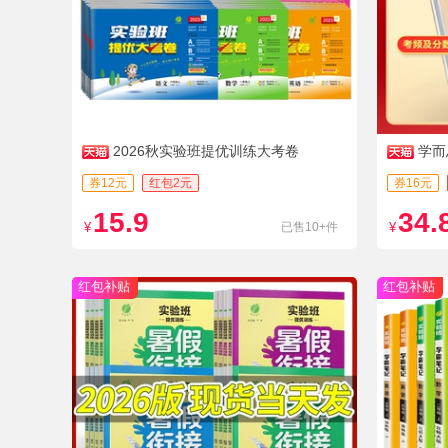
2026秋实验班提优训练大考卷
学而
券12元
红包2元
券16元
15.9
34.
¥
已售10+件
¥
红包补贴
红包补贴