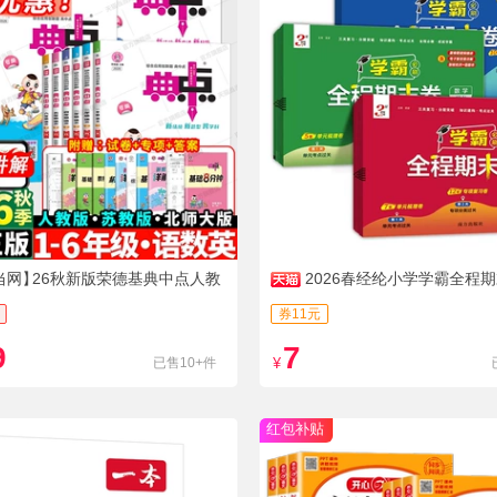
当网】
26秋新版荣德基典中点人教
2026春经纶小学学霸全程
券11元
9
7
已售10+件
¥
红包补贴