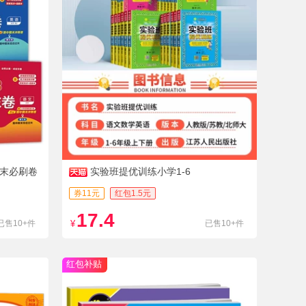
期末必刷卷
实验班提优训练小学1-6
券11元
红包1.5元
17.4
已售10+件
¥
已售10+件
红包补贴