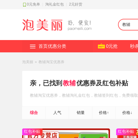
0元免单
|
淘礼金红包
|
2元好货
首页优惠分类
0元抢
秒
泡美丽
»
教辅淘宝优惠券
亲，已找到
教辅
优惠券及红包补贴
教辅
淘宝优惠券
，教辅
淘礼金红包
，教辅
签到红包
，免费领取
综合
人气
销量
价格↑
价格↓
红包补贴
红包补贴