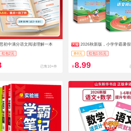
思初中满分语文阅读理解一本
2026秋新版，小学学霸暑
任选
红包2元
券8元
红包1.01元
8
8.99
已售10+件
¥