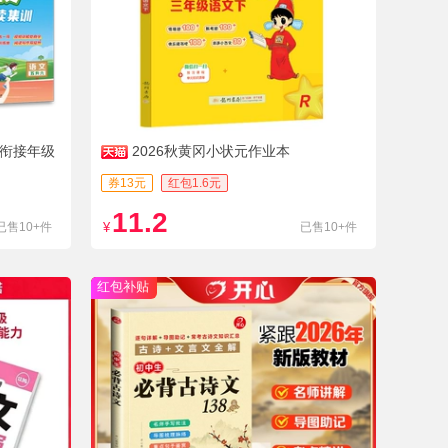
假衔接年级
2026秋黄冈小状元作业本
券13元
红包1.6元
11.2
已售10+件
¥
已售10+件
红包补贴