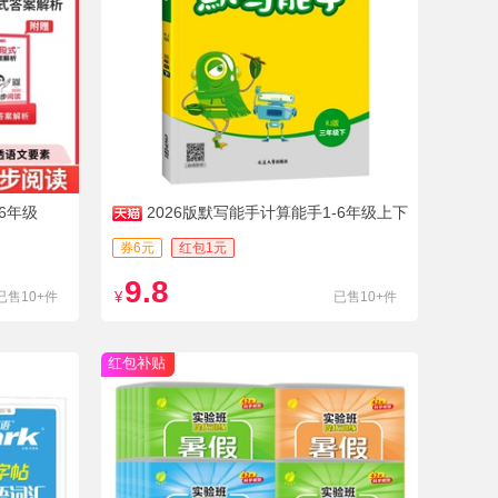
6年级
2026版默写能手计算能手1-6年级上下
册
券6元
红包1元
9.8
已售10+件
¥
已售10+件
红包补贴