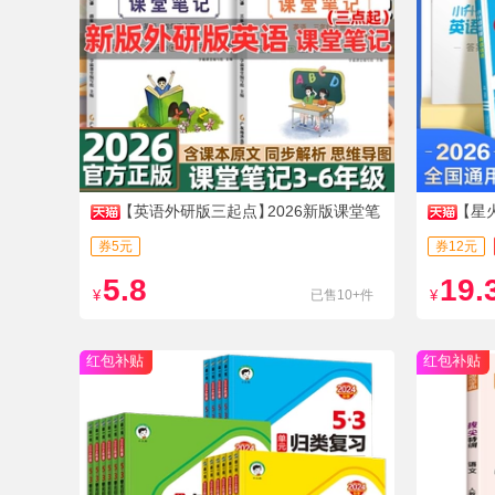
【英语外研版三起点】
2026新版课堂笔
【星
记
题
券5元
券12元
5.8
19.
¥
已售10+件
¥
红包补贴
红包补贴