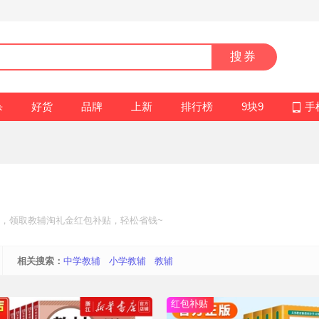
搜券
杀
好货
品牌
上新
排行榜
9块9
手
，领取教辅
淘礼金红包补贴
，轻松省钱~
相关搜索：
中学教辅
小学教辅
教辅
红包补贴