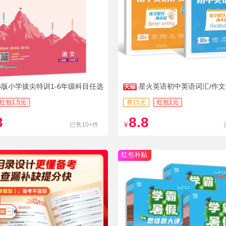
26版小学拔尖特训1-6年级科目任选
星火英语初中英语词汇/作
红包1.5元
券15元
红包1元
3
8.8
已售10+件
¥
红包补贴