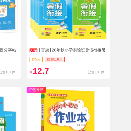
文提分字帖
【官旗】
26年秋小学实验班暑假衔接暑
假作业
券5元
红包1.8元
12.7
已售10+件
¥
已售10+件
红包补贴