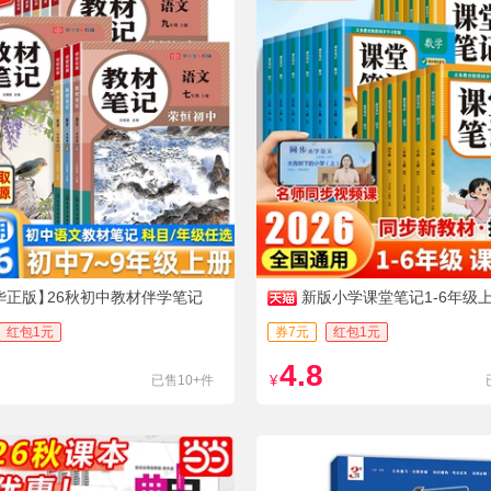
华正版】
26秋初中教材伴学笔记
新版小学课堂笔记1-6年级
人教版
红包1元
券7元
红包1元
4.8
已售10+件
¥