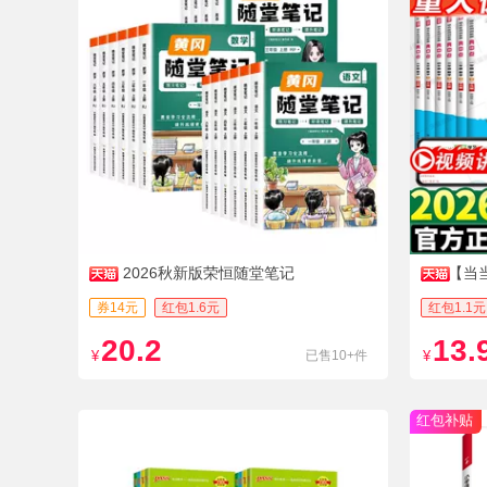
2026秋新版荣恒随堂笔记
【当
版
券14元
红包1.6元
红包1.1元
20.2
13.
¥
已售10+件
¥
红包补贴