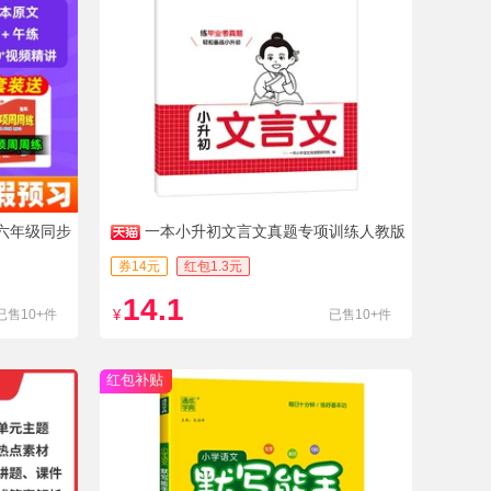
六年级同步
一本小升初文言文真题专项训练人教版
券14元
红包1.3元
14.1
已售10+件
¥
已售10+件
红包补贴