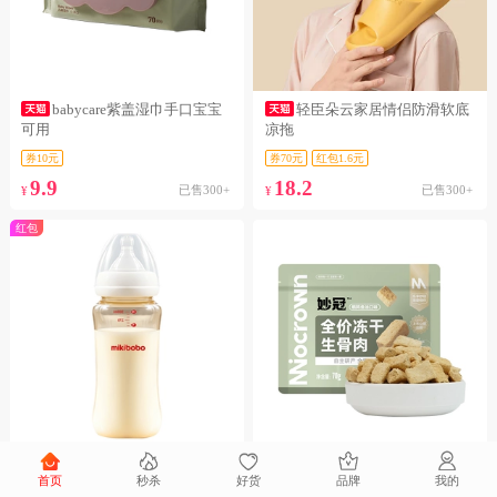
babycare紫盖湿巾手口宝宝
轻臣朵云家居情侣防滑软底
可用
凉拖
券10元
券70元
红包1.6元
9.9
18.2
已售300+
已售300+
¥
¥
红包
mikiboboPPSU宽口防胀气奶
妙冠鲜肉主食生骨肉冻干鸡
首页
秒杀
好货
品牌
我的
瓶
肉兔肉成猫幼猫零食营养冻干70