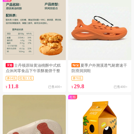
士丹顿原味黄油桃酥中式糕
夏季户外溯溪透气耐磨速干
点休闲零食品下午茶酥脆饼干整
防滑洞洞鞋
箱正品
券14元
红包1.1元
券70元
11.8
29.8
已售400+
已售400+
¥
¥
红包