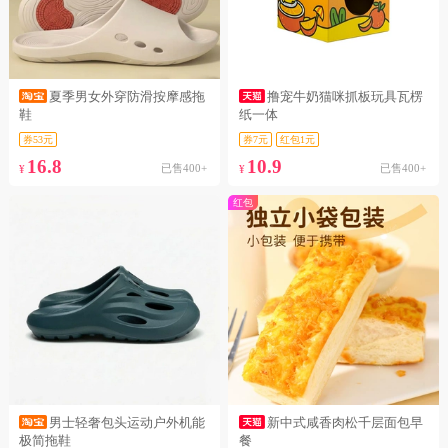
夏季男女外穿防滑按摩感拖
撸宠牛奶猫咪抓板玩具瓦楞
鞋
纸一体
券53元
券7元
红包1元
16.8
10.9
已售400+
已售400+
¥
¥
红包
男士轻奢包头运动户外机能
新中式咸香肉松千层面包早
极简拖鞋
餐