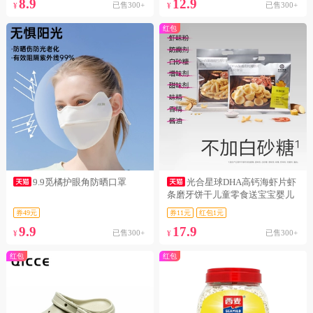
8.9
12.9
已售300+
已售300+
¥
¥
红包
9.9觅橘护眼角防晒口罩
光合星球DHA高钙海虾片虾
条磨牙饼干儿童零食送宝宝婴儿
辅食谱
券49元
券11元
红包1元
9.9
17.9
已售300+
已售300+
¥
¥
红包
红包