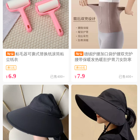
粘毛器可撕式替换纸滚筒粘
德绒护腰加口袋护腰双兜护
尘纸衣
腰带保暖发热暖肚护胃刀女防寒
月子护腰
券5元
券10元
6.9
7.9
已售400+
已售400+
¥
¥