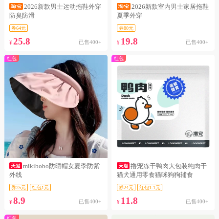
2026新款男士运动拖鞋外穿
2026新款室内男士家居拖鞋
防臭防滑
夏季外穿
券64元
券80元
25.8
19.8
已售400+
已售400+
¥
¥
红包
红包
mikibobo防晒帽女夏季防紫
撸宠冻干鸭肉大包装纯肉干
外线
猫犬通用零食猫咪狗狗辅食
券25元
红包1元
券24元
红包1.1元
8.9
11.8
已售400+
已售400+
¥
¥
红包