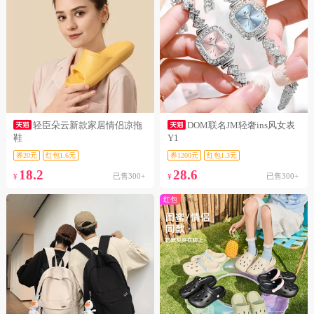
轻臣朵云新款家居情侣凉拖
DOM联名JM轻奢ins风女表
鞋
Y1
券20元
红包1.6元
券1200元
红包1.3元
18.2
28.6
已售300+
已售300+
¥
¥
红包