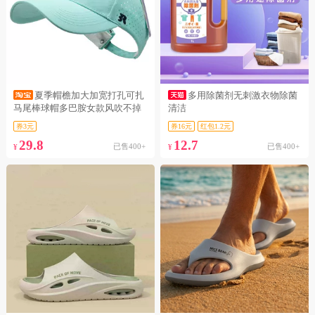
夏季帽檐加大加宽打孔可扎
多用除菌剂无刺激衣物除菌
马尾棒球帽多巴胺女款风吹不掉
清洁
遮阳鸭舌
券3元
券16元
红包1.2元
29.8
12.7
已售400+
已售400+
¥
¥