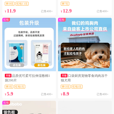
券19元
红包1.1元
券7元
11.9
12.9
已售400+
已售400+
¥
¥
红包
红包
品质优可柔可拉伸湿敷棉1
口袋厨房宠物零食鸡肉冻干
袋200片
猫犬用
券3元
红包1元
券13元
红包1元
5.9
8.9
已售400+
已售400+
¥
¥
红包