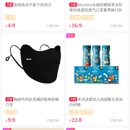
宠物免洗手套干洗清洁
MissWiss全脸防晒面罩女防
紫外线遮阳透气口罩夏季骑行防
券6元
券12元
红包1元
4.9
16.9
已售300+
已售300+
¥
¥
红包
鞠婧祎同款觅橘护眼角防晒
禾泱泱婴幼儿鸡蛋酥无添加
口罩
白砂糖
券49元
券1元
红包1元
9.9
22.8
已售300+
已售300+
¥
¥