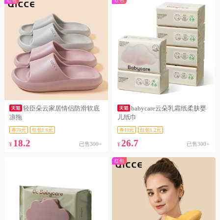
红包
红包
轻臣朵云家居情侣防滑软底
babycare云朵乳霜纸柔肤婴
凉拖
儿纸巾
券70元
红包1.6元
券10元
红包1.2元
18.2
26.7
已售300+
已售300+
¥
¥
红包