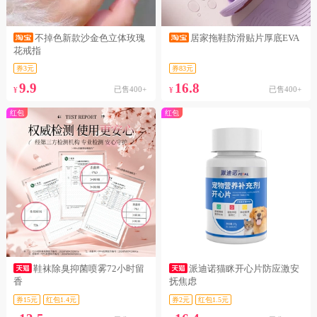
不掉色新款沙金色立体玫瑰
居家拖鞋防滑贴片厚底EVA
花戒指
券3元
券83元
9.9
16.8
已售400+
已售400+
¥
¥
红包
红包
鞋袜除臭抑菌喷雾72小时留
派迪诺猫眯开心片防应激安
香
抚焦虑
券15元
红包1.4元
券2元
红包1.5元