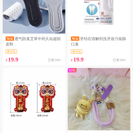
透气防臭艾草中药久站超软
牙结石溶解剂洗牙齿污垢除
皮鞋
口臭
券20元
券20元
19.9
19.9
已售500+
已售500+
¥
¥
红包