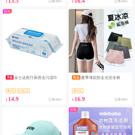
13.5
16.4
已售400+
已售400+
¥
¥
红包
金士达医疗厨房去污湿巾
夏季薄款防走光安全裤
券6元
红包2元
券20元
14.9
16.9
已售400+
已售400+
¥
¥
红包