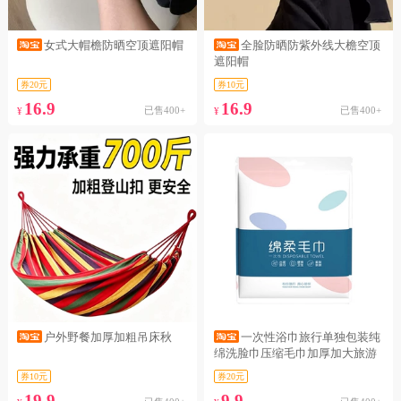
女式大帽檐防晒空顶遮阳帽
全脸防晒防紫外线大檐空顶
遮阳帽
券20元
券10元
16.9
16.9
已售400+
已售400+
¥
¥
户外野餐加厚加粗吊床秋
一次性浴巾旅行单独包装纯
绵洗脸巾压缩毛巾加厚加大旅游
酒店用品
券10元
券20元
19.9
9.9