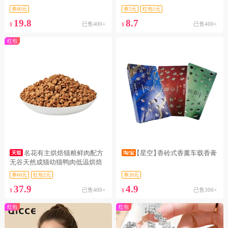
券80元
券2元
红包1元
19.8
8.7
已售400+
已售400+
¥
¥
红包
名花有主烘焙猫粮鲜肉配方
【星空】
香砖式香薰车载香膏
无谷天然成猫幼猫鸭肉低温烘焙
粮1.5
券60元
红包2元
券20元
37.9
4.9
已售400+
已售300+
¥
¥
红包
红包