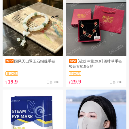
国风天山翠玉石蝴蝶手链
【破价冲量29.9】
四叶草手链
项链女618促销
券100元
券300元
19.9
29.9
已售500+
已售500+
¥
¥