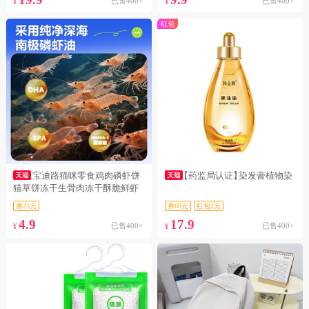
已售400+
已售400+
¥
¥
红包
宝迪路猫咪零食鸡肉磷虾饼
【药监局认证】
染发膏植物染
猫草饼冻干生骨肉冻干酥脆鲜虾
营养美味
券25元
券60元
红包2元
4.9
17.9
已售400+
已售400+
¥
¥