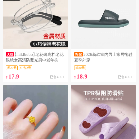
【mikibobo】
老花镜高档老花
2026新款室内男士家居拖鞋
眼镜女高清防蓝光男中老年抗
夏季外穿
券20元
红包2元
券80元
17.9
18.9
已售400+
已售400+
¥
¥