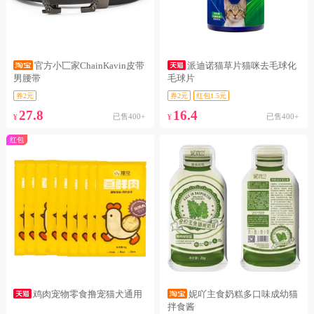
官方小匸家ChainKavin皮带
派迪诺猫草片猫咪去毛球化
男腰带
毛球片
券2元
券2元
红包1.5元
27.8
16.4
已售400+
已售400+
¥
¥
红包
鸡肉宠物零食撸宠猫犬通用
妮吖主食奶糕多口味成幼猫
拌食酱