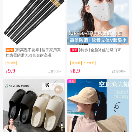
【耐高温不发霉】
筷子家用高
【特步】
全脸冰丝防晒口罩
档防霉防滑无漆合金耐高温
券20元
券20元
红包1元
9.9
8.9
已售500+
已售800+
¥
¥
红包