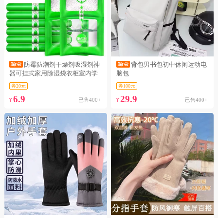
防霉防潮剂干燥剂吸湿剂神
背包男书包初中休闲运动电
器可挂式家用除湿袋衣柜室内学
脑包
生吸潮
券20元
券100元
6.9
29.9
已售400+
已售400+
¥
¥