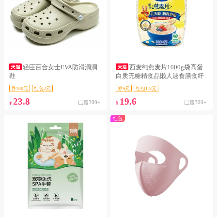
轻臣百合女士EVA防滑洞洞
西麦纯燕麦片1000g袋高蛋
鞋
白质无糖精食品懒人速食膳食纤
维代
券100元
红包2元
券9元
红包1.3元
23.8
19.6
已售300+
已售300+
¥
¥
红包