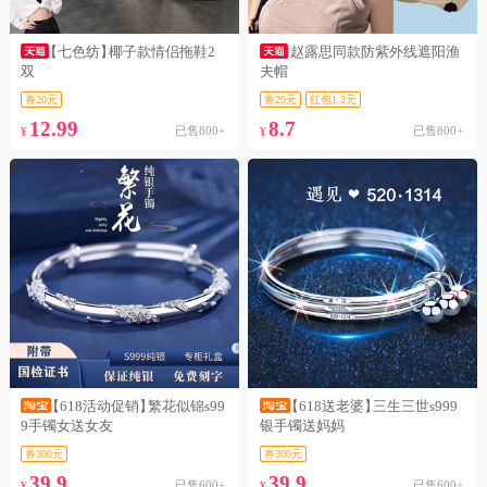
【七色纺】
椰子款情侣拖鞋2
赵露思同款防紫外线遮阳渔
双
夫帽
券20元
券29元
红包1.2元
12.99
8.7
已售800+
已售800+
¥
¥
【618活动促销】
繁花似锦s99
【618送老婆】
三生三世s999
9手镯女送女友
银手镯送妈妈
券300元
券300元
39.9
39.9
已售600+
已售600+
¥
¥