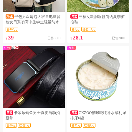
书包男双肩包大容量电脑背
三福女款洞洞鞋简约夏季凉
包女日系初高中生学生轻量防水
拖鞋
券100元
券1元
红包1.7元
39
28.1
已售300+
已售300+
¥
¥
红包
红包
卡帝乐鳄鱼男士真皮自动扣
OKZOO猫咪吨吨补水罐利尿
腰带
排尿6罐
券20元
红包1元
券32元
红包1元