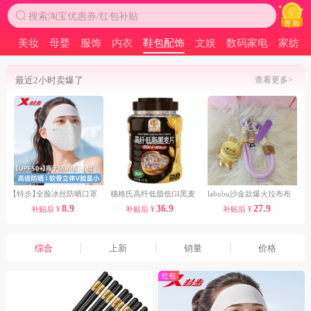
搜索淘宝优惠券/红包补贴
食
美妆
母婴
服饰
内衣
鞋包配饰
文娱
数码家电
家纺
最近2小时卖爆了
查看更多>
【特步】
全脸冰丝防晒口罩
穗格氏高纤低脂低GI黑麦
labubu沙金款爆火拉布布
8.9
36.9
27.9
补贴后
¥
补贴后
¥
补贴后
¥
片1kg/罐
手机挂件宝宝挂饰
综合
上新
销量
价格
红包