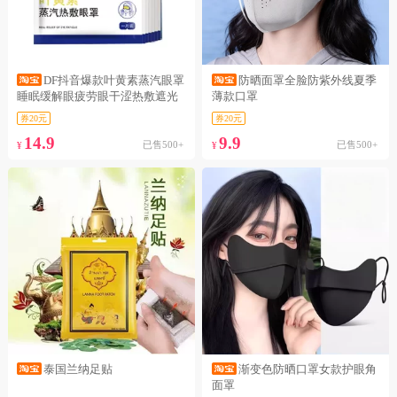
DF抖音爆款叶黄素蒸汽眼罩
防晒面罩全脸防紫外线夏季
睡眠缓解眼疲劳眼干涩热敷遮光
薄款口罩
券20元
券20元
14.9
9.9
已售500+
已售500+
¥
¥
泰国兰纳足贴
渐变色防晒口罩女款护眼角
面罩