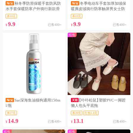
秋冬季防滑保暖手套防风防
冬季电动车手套加厚加绒保
水手套保暖防寒户外骑行新款滑
暖麂皮绒骑行防寒触屏男女士防
雪手套
风手套
券10元
券10元
9.9
9.9
已售400+
已售400+
¥
¥
红包
Sae深海鱼油猫狗通用150m
【卟卟松鼠】
塑胶PVC一脚蹬
l/瓶
懒人包头平底拖
券27元
券20元
红包1.8元
14.9
13.1
已售400+
已售400+
¥
¥
红包
红包