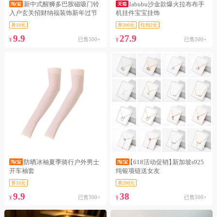
新中式醒狮多巴胺磁吸门铃
labubu沙金款爆火拉布布手
入户玄关招财纳福装饰新年过节
机挂件宝宝挂饰
乔迁布置
券10元
券200元
红包2元
9.9
27.9
已售500+
已售500+
¥
¥
防晒冰袖夏季骑行户外男士
【618活动促销】
新加坡s925
开车袖套
纯银项链送女友
券10元
券200元
9.9
38
已售500+
已售500+
¥
¥