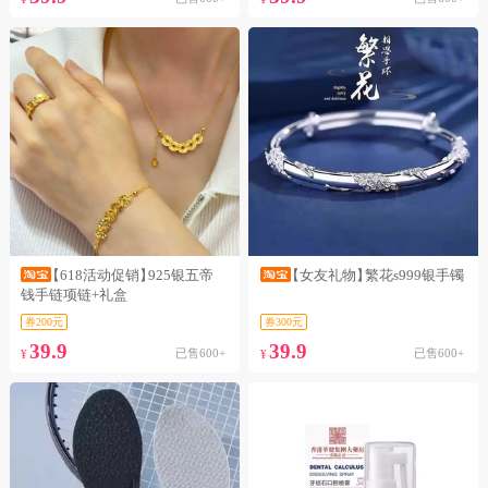
【618活动促销】
925银五帝
【女友礼物】
繁花s999银手镯
钱手链项链+礼盒
券200元
券300元
39.9
39.9
已售600+
已售600+
¥
¥