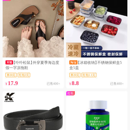
【卟卟松鼠】
外穿夏季海边度
【冰箱收纳】
不锈钢保鲜盒5
假一字凉拖鞋
盒5盖
券20元
红包2元
券20元
红包1.1元
17.9
8.8
已售400+
已售400+
¥
¥
红包