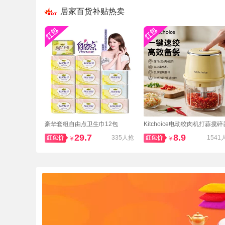
居家百货补贴热卖
豪华套组自由点卫生巾12包
Kitchoice电动绞肉机打蒜搅碎
29.7
8.9
335人抢
1541
￥
￥