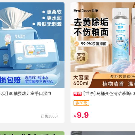
比贝】
80抽婴幼儿童手口湿巾
【世净】
马桶变色清洁慕斯60
券30元
9.9
已售1800+
¥