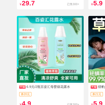
29.7
5.9
¥
已售300+
¥
6.9元/2瓶百姿汇母婴级花露水
猎豹
券20元
券21元
4.9
5.9
¥
已售300+
¥