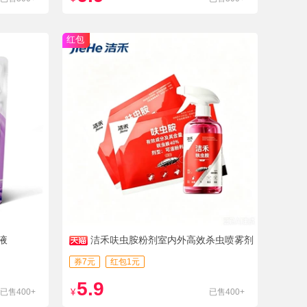
红包
液
洁禾呋虫胺粉剂室内外高效杀虫喷雾剂
券7元
红包1元
5.9
已售400+
¥
已售400+