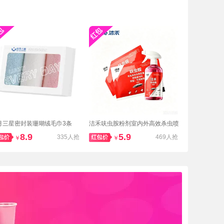
月三星密封装珊瑚绒毛巾3条
洁禾呋虫胺粉剂室内外高效杀虫喷
雾剂
8.9
5.9
335人抢
469人抢
￥
￥