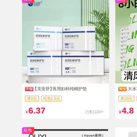
【克安舒】
医用妇科纯棉护垫
大水
券2元
红包1.3元
券10元
6.37
4.8
¥
已售1100+
¥
红包