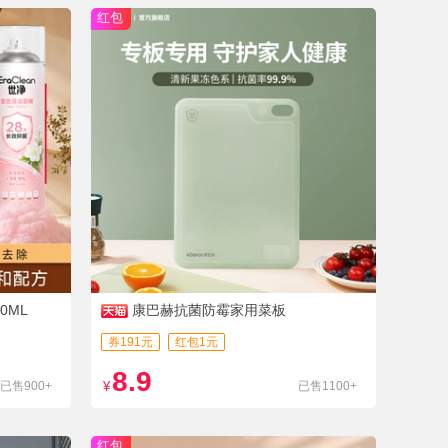
红包
0ML
康巴赫抗菌防霉家用菜板
券191元
红包1元
8.9
已售900+
¥
已售1100+
红包