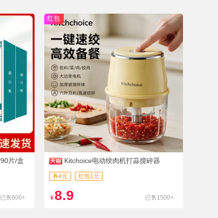
红包
90片/盒
Kitchoice电动绞肉机打蒜搅碎器
券4元
红包1元
8.9
已售600+
¥
已售1500+