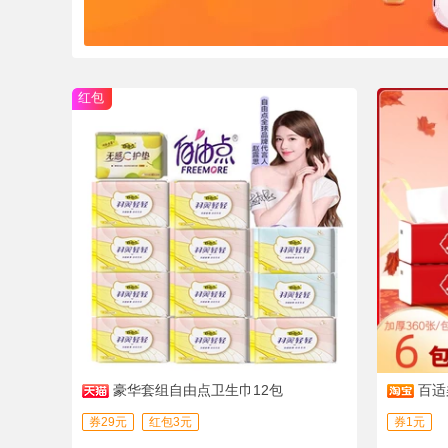
红包
豪华套组自由点卫生巾12包
百适
破细腻柔
券29元
红包3元
券1元