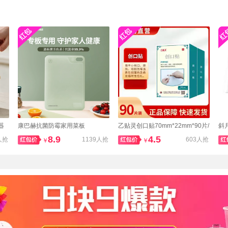
器
康巴赫抗菌防霉家用菜板
乙贴灵创口贴70mm*22mm*90片/
斜
盒
8.9
4.5
人抢
1139人抢
603人抢
￥
￥