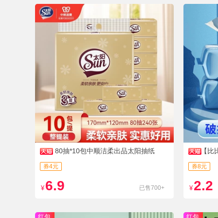
80抽*10包中顺洁柔出品太阳抽纸
【比
券4元
券8元
6.9
2.2
¥
已售700+
¥
红包
红包