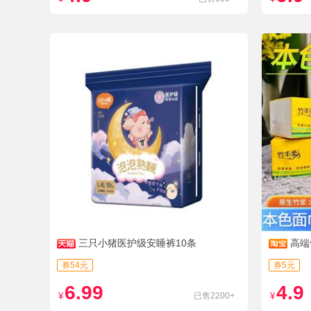
三只小猪医护级安睡裤10条
高端
券54元
券5元
6.99
4.9
¥
已售2200+
¥