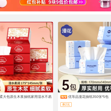
柔大包原生木浆抽纸家用湿水不易
优等品漫花抽纸350张*5包
软面巾纸
券2元