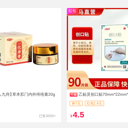
红包
人九痔】
草本肛门内外痔疮膏20g
乙贴灵创口贴70mm*22mm*
券7元
红包1.4元
4.5
已售3000+
¥