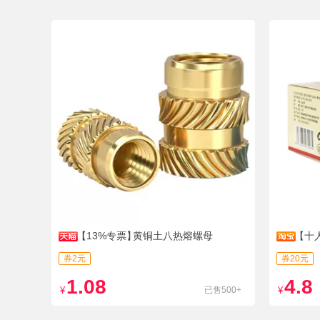
【13%专票】
黄铜土八热熔螺母
【十
券2元
券20元
1.08
4.8
¥
已售500+
¥