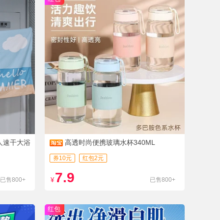
成人速干大浴
高透时尚便携玻璃水杯340ML
券10元
红包2元
7.9
已售800+
¥
已售800+
红包