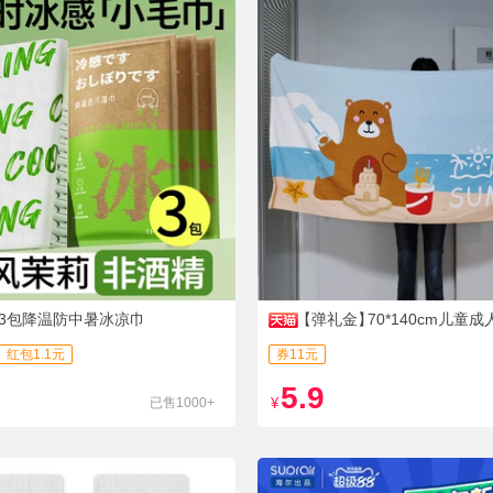
3包降温防中暑冰凉巾
【弹礼金】
70*140cm儿童
巾
红包1.1元
券11元
5.9
已售1000+
¥