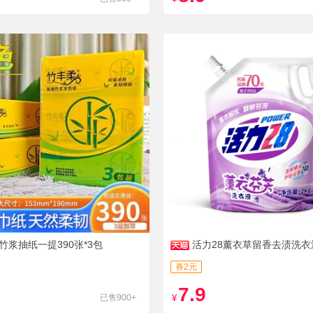
竹浆抽纸一提390张*3包
活力28薰衣草留香去渍洗衣
券2元
7.9
已售900+
¥