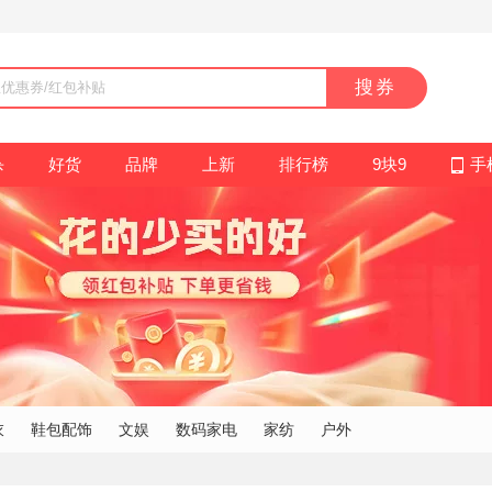
搜券
杀
好货
品牌
上新
排行榜
9块9
手
衣
鞋包配饰
文娱
数码家电
家纺
户外