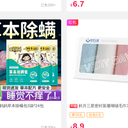
6.7
已售200+
¥
红包
妈妈草本除螨包3袋*24包
斜月三星密封装珊瑚绒毛巾
券10元
红包1元
8.9
已售300+
¥