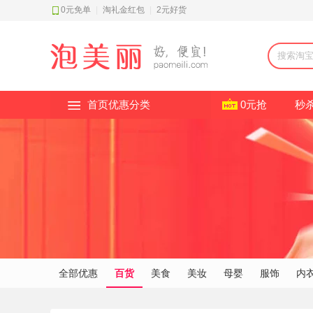
0元免单
|
淘礼金红包
|
2元好货
首页优惠分类
0元抢
秒
全部优惠
百货
美食
美妆
母婴
服饰
内