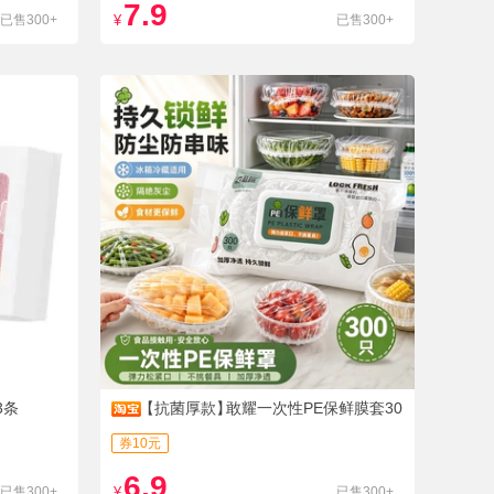
7.9
已售300+
¥
已售300+
3条
【抗菌厚款】
敢耀一次性PE保鲜膜套30
0个
券10元
6.9
已售300+
¥
已售300+