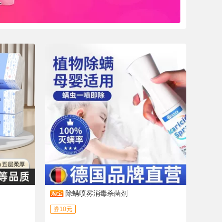
除螨喷雾消毒杀菌剂
券10元