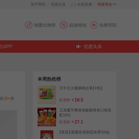
新手帮助
|
优惠头条
|
在线客服
|
商家报名>>
机APP
优惠头条
本周热抢榜
王中王火腿肠组合装
【4包】
销
10+
件
18.5
红包价
¥
卫龙魔芋爽辣条酸麻辣各口味搭
配1KG
27.1
红包价
¥
【富昌】
新疆若羌和田灰枣500g