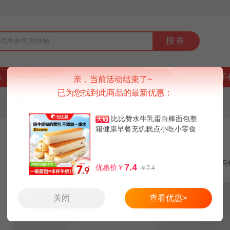
搜券
杀
好货
品牌
上新
排行榜
9块9
手
亲，当前活动结束了~
已为您找到此商品的最新优惠：
比比赞水牛乳蛋白棒面包整
箱健康早餐充饥糕点小吃小零食
【比比赞】
10个水牛乳蛋白棒面包
休闲食品
超值抢购
月
7.4
优惠价￥
￥7.4
关闭
查看优惠>
6.4
天猫：