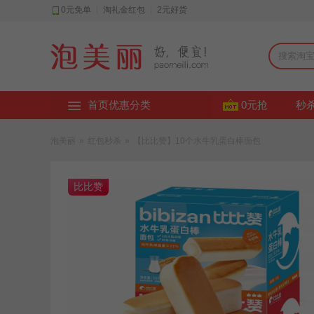
0元免单
|
淘礼金红包
|
2元好货
首页优惠分类
0元抢
秒
泡美丽
»
红包秒杀
»
【比比赞】10个水牛乳蛋白棒面包
比比赞