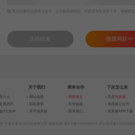
商品优惠信息由淘宝提供，点击购买按钮后，将跳至淘宝领券下单，购物更安
活动结束
搜搜同款>>
关于我们
商务合作
下次怎么来
是什么
网站地图
商家报名
百度
泡美丽
是真的吗
隐私政策
友情链接
泡美丽公众号
金0元免单
关于泡美丽
联系我们
泡美丽APP下载
015-2025 宁波久美信息科技有限公司 版权所有
浙ICP备14016903号
浙公网安备330206020