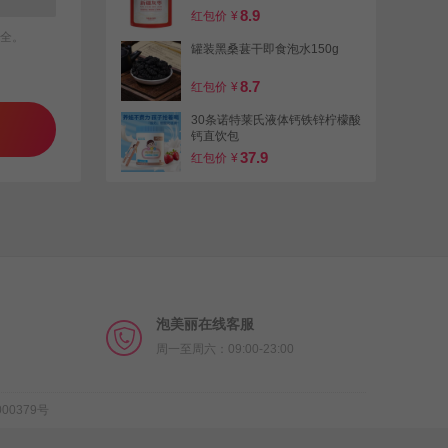
8.9
红包价
¥
全。
罐装黑桑葚干即食泡水150g
8.7
红包价
¥
30条诺特莱氏液体钙铁锌柠檬酸
钙直饮包
37.9
红包价
¥
【YZ】
巧媳妇800ml原汁鲜酿生
抽料酒香醋家用调味多规格组
14.9
红包价
¥
泡美丽在线客服
周一至周六：09:00-23:00
00379号