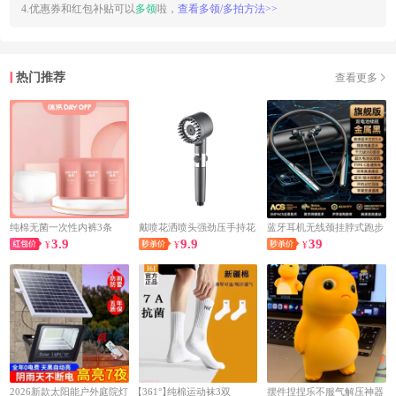
4.优惠券和红包补贴可以
多领
啦，
查看多领/多拍方法>>
热门推荐
查看更多
纯棉无菌一次性内裤3条
戴喷花洒喷头强劲压手持花
蓝牙耳机无线颈挂脖式跑步
3.9
9.9
39
¥
洒喷头
¥
运动专用高音质超长续航大
¥
电量2026
2026新款太阳能户外庭院灯
【361°】
纯棉运动袜3双
摆件捏捏乐不服气解压神器