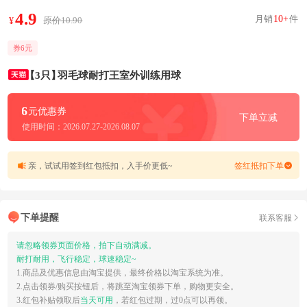
4.9
月销
10+
件
原价10.90
¥
券6元
【3只】
羽毛球耐打王室外训练用球
6
元优惠券
下单立减
使用时间：2026.07.27-2026.08.07
亲，试试用签到红包抵扣，入手价更低~
签红抵扣下单
下单提醒
联系客服
请忽略领券页面价格，拍下自动满减。
耐打耐用，飞行稳定，球速稳定~
1.商品及优惠信息由淘宝提供，最终价格以淘宝系统为准。
2.点击领券/购买按钮后，将跳至淘宝领券下单，购物更安全。
3.红包补贴领取后
当天可用
，若红包过期，过0点可以再领。