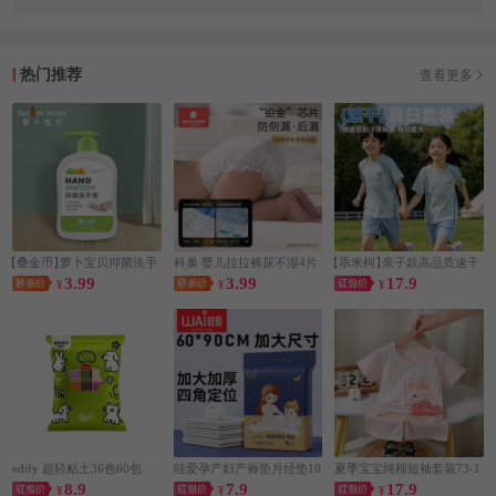
热门推荐
查看更多
【叠金币】
萝卜宝贝抑菌洗手
科巢 婴儿拉拉裤尿不湿4片
【乖米柯】
亲子款高品质速干
3.99
3.99
17.9
液500g
¥
¥
套装
¥
edify 超轻粘土36色60包
哇爱孕产妇产褥垫月经垫10
夏季宝宝纯棉短袖套装73-1
8.9
7.9
17.9
¥
片
¥
30码
¥