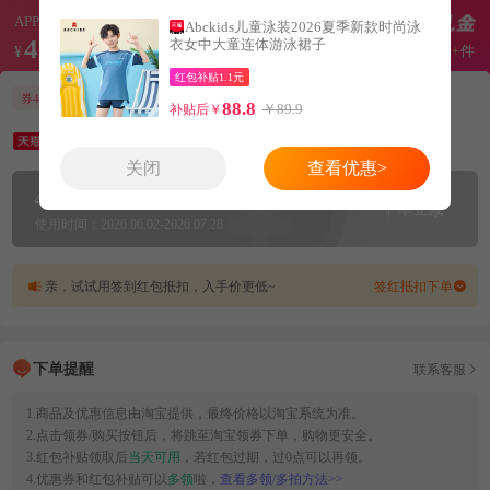
APP红包价
Abckids儿童泳装2026夏季新款时尚泳
42.9
衣女中大童连体游泳裙子
月销
10+
件
¥
原价89.90
红包补贴1.1元
券45元
APP红包补贴2元
88.8
￥89.9
补贴后￥
【拍一发六】
Abckids夏季新款时尚泳衣
关闭
查看优惠>
45
2
元优惠券
+
元红包补贴
下单立减
使用时间：2026.06.02-2026.07.28
亲，试试用签到红包抵扣，入手价更低~
签红抵扣下单
下单提醒
联系客服
1.商品及优惠信息由淘宝提供，最终价格以淘宝系统为准。
2.点击领券/购买按钮后，将跳至淘宝领券下单，购物更安全。
3.红包补贴领取后
当天可用
，若红包过期，过0点可以再领。
4.优惠券和红包补贴可以
多领
啦，
查看多领/多拍方法>>