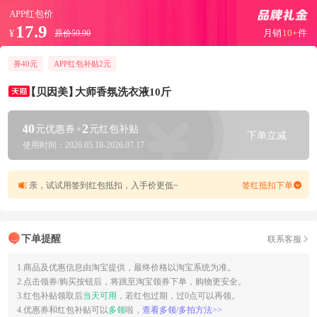
APP红包价
17.9
月销
10+
件
¥
原价59.90
券40元
APP红包补贴2元
【贝因美】
大师香氛洗衣液10斤
40
2
元优惠券
+
元红包补贴
下单立减
使用时间：2026.05.18-2026.07.17
亲，试试用签到红包抵扣，入手价更低~
签红抵扣下单
下单提醒
联系客服
1.商品及优惠信息由淘宝提供，最终价格以淘宝系统为准。
2.点击领券/购买按钮后，将跳至淘宝领券下单，购物更安全。
3.红包补贴领取后
当天可用
，若红包过期，过0点可以再领。
4.优惠券和红包补贴可以
多领
啦，
查看多领/多拍方法>>