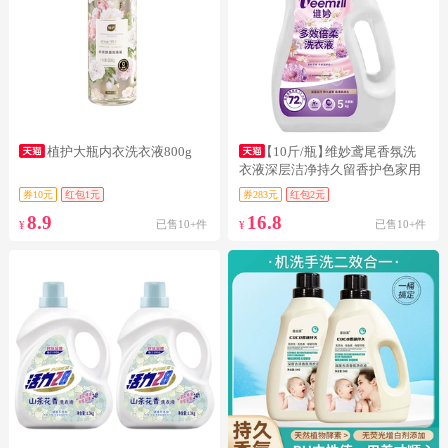
植护大瓶内衣洗衣液800g
【10斤/瓶】
维妙鸢尾香氛洗
衣液深层洁净持久留香护色家用
实惠
券10元
红包1元
券283元
红包2元
8.9
16.8
已售10+件
已售10+件
¥
¥