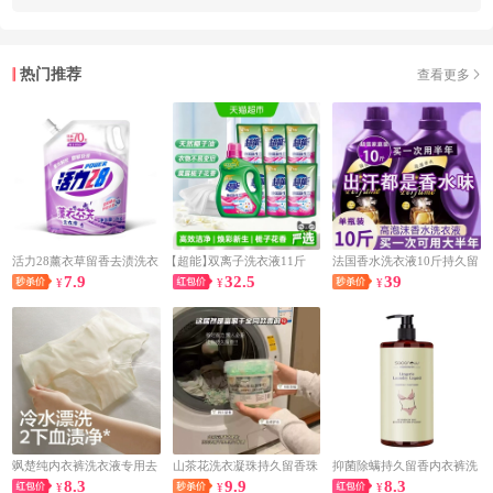
热门推荐
查看更多
活力28薰衣草留香去渍洗衣
【超能】
双离子洗衣液11斤
法国香水洗衣液10斤持久留
7.9
32.5
39
液
¥
¥
香72小时深层洁净除污渍洗
¥
衣液
飒楚纯内衣裤洗衣液专用去
山茶花洗衣凝珠持久留香珠
抑菌除螨持久留香内衣裤洗
8.3
9.9
8.3
血渍去黄渍污渍抑菌除螨男
¥
五合一深层洁净强力去污洗
¥
衣液
¥