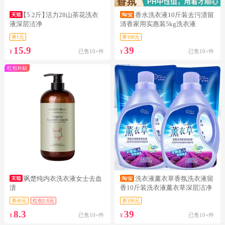
【5.2斤】
活力28山茶花洗衣
香水洗衣液10斤装去污渍留
液深层洁净
清香家用实惠装5kg洗衣液
券1元
券100元
15.9
39
已售10+件
已售10+件
¥
¥
红包补贴
飒楚纯内衣洗衣液女士去血
洗衣液薰衣草香氛洗衣液留
渍
香10斤装洗衣液薰衣草深层洁净
洗衣液
券40元
红包1.6元
券100元
8.3
39
已售10+件
已售10+件
¥
¥