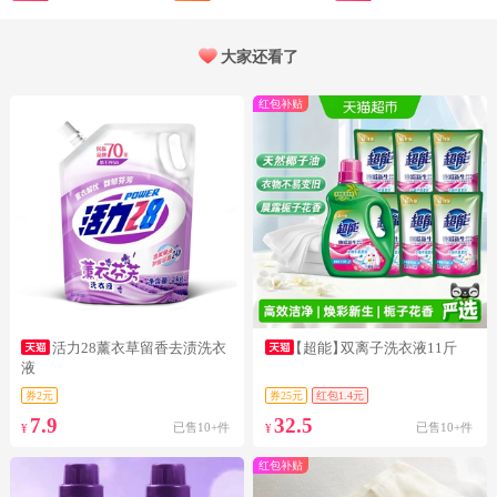
女士持久留香
衣液球G
大家还看了
红包补贴
活力28薰衣草留香去渍洗衣
【超能】
双离子洗衣液11斤
液
券2元
券25元
红包1.4元
7.9
32.5
已售10+件
已售10+件
¥
¥
红包补贴