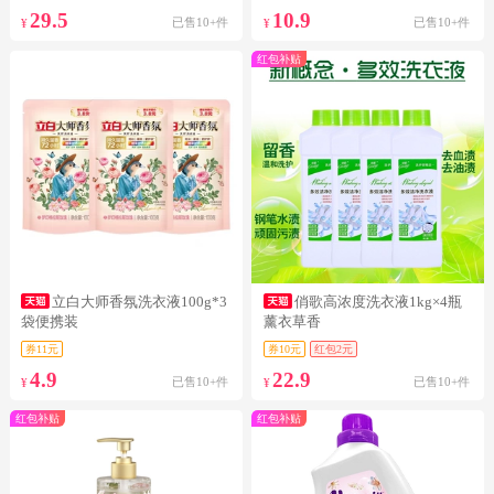
29.5
10.9
已售10+件
已售10+件
¥
¥
红包补贴
立白大师香氛洗衣液100g*3
俏歌高浓度洗衣液1kg×4瓶
袋便携装
薰衣草香
券11元
券10元
红包2元
4.9
22.9
已售10+件
已售10+件
¥
¥
红包补贴
红包补贴