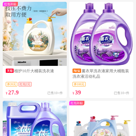
红包补贴
植护10斤大桶装洗衣液
薰衣草洗衣液家用大桶瓶装
洗衣液活动礼品
券20元
红包2元
券100元
27.9
39
已售10+件
已售10+件
¥
¥
红包补贴