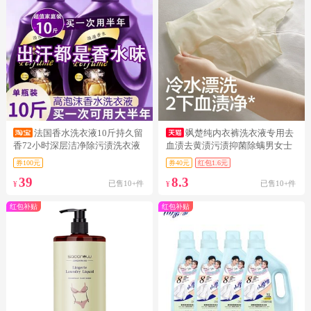
法国香水洗衣液10斤持久留
飒楚纯内衣裤洗衣液专用去
香72小时深层洁净除污渍洗衣液
血渍去黄渍污渍抑菌除螨男女士
持久留香
券100元
券40元
红包1.6元
39
8.3
已售10+件
已售10+件
¥
¥
红包补贴
红包补贴