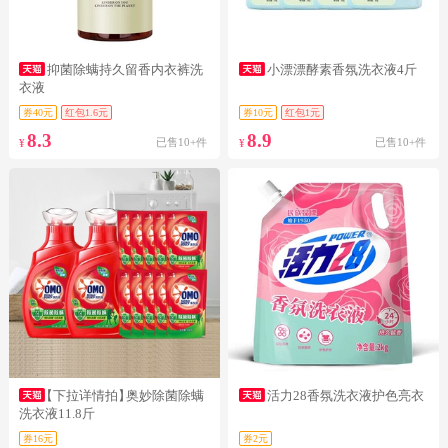
抑菌除螨持久留香内衣裤洗
小漂漂酵素香氛洗衣液4斤
衣液
券40元
红包1.6元
券10元
红包1元
8.3
8.9
已售10+件
已售10+件
¥
¥
【下拉详情拍】
奥妙除菌除螨
活力28香氛洗衣液护色亮衣
洗衣液11.8斤
券16元
券2元