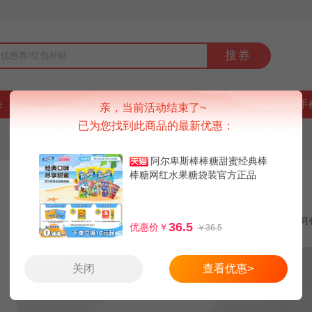
搜券
杀
好货
品牌
上新
排行榜
9块9
手
亲，当前活动结束了~
已为您找到此商品的最新优惠：
阿尔卑斯棒棒糖甜蜜经典棒
棒糖网红水果糖袋装官方正品
给娃买阿尔卑斯经典棒棒糖组合40支
领券减5元
手机红包1.3元
月
36.5
优惠价￥
￥36.5
关闭
查看优惠>
14.9
13.6
19.9
天猫：
券后：
红包价：