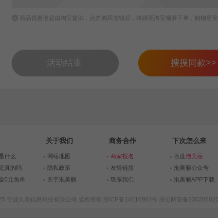
商品优惠信息由淘宝提供，点击购买按钮后，将跳至淘宝领券下单，购物更安
活动结束
搜搜同款>>
关于我们
商务合作
下次怎么来
是什么
网站地图
商家报名
百度
泡美丽
是真的吗
隐私政策
友情链接
泡美丽公众号
金0元免单
关于泡美丽
联系我们
泡美丽APP下载
015-2025 宁波久美信息科技有限公司 版权所有
浙ICP备14016903号
浙公网安备330206020