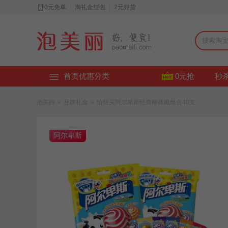
0元免单
|
淘礼金红包
|
2元好货
首页优惠分类
0元抢
秒
泡美丽
»
品牌礼金
»
给娃买阿尔卑斯经典棒棒糖组合40支
阿尔卑斯