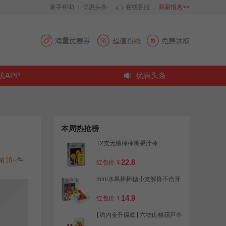
新手帮助
|
优惠头条
|
在线客服
|
商家报名>>
机APP
优惠头条
本周热抢榜
12支无糖棒棒糖果汁棒
销
10+
件
22.8
红包价
¥
mini水果棒棒糖小支解馋不伤牙
14.9
红包价
¥
【鸡内金升级款】
六物山楂葫芦串