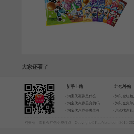
大家还看了
新手上路
红包补贴
淘宝优惠券是什么
淘礼金红包
淘宝优惠券是真的吗
淘礼金免单
淘宝优惠券去哪里领
怎么找淘礼
泡美丽，
淘礼金红包
免费领取！Copyright © PaoMeiLi.com 2