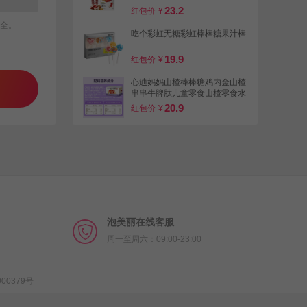
23.2
红包价
¥
全。
吃个彩虹无糖彩虹棒棒糖果汁棒
19.9
红包价
¥
心迪妈妈山楂棒棒糖鸡内金山楂
串串牛脾肽儿童零食山楂零食水
果条
20.9
红包价
¥
【特步】
全脸冰丝防晒口罩
8.9
红包价
¥
泡美丽在线客服
周一至周六：09:00-23:00
00379号