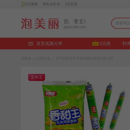
0元免单
|
淘礼金红包
|
2元好货
首页优惠分类
0元抢
秒
泡美丽
»
品牌礼金
»
王中王香甜玉米肠清真鸡肉肠3袋24根
王中王