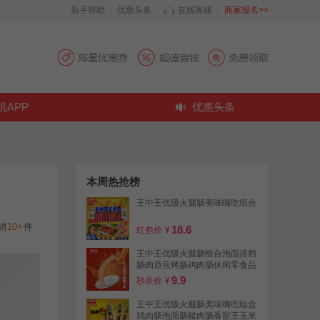
新手帮助
|
优惠头条
|
在线客服
|
商家报名>>
机APP
优惠头条
本周热抢榜
王中王优级火腿肠美味嗨吃组合
销
10+
件
18.6
红包价
¥
王中王优级火腿肠组合泡面搭档
肠肉质煎烤肠鸡肉肠休闲零食品
小吃
9.9
秒杀价
¥
王中王优级火腿肠美味嗨吃组合
鸡肉肠泡面肠猪肉肠香甜王玉米