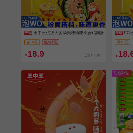
王中王优级火腿肠美味嗨吃组合鸡肉肠
FG
泡面肠猪肉肠香甜王玉米肠
肉肠泡面
券10元
红包1元
券10元
18.9
18.
¥
已售10+件
¥
红包补贴