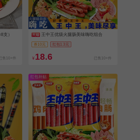
×8支）
王中王优级火腿肠美味嗨吃组合
券10元
红包1.3元
18.6
已售10+件
¥
已售10+件
红包补贴