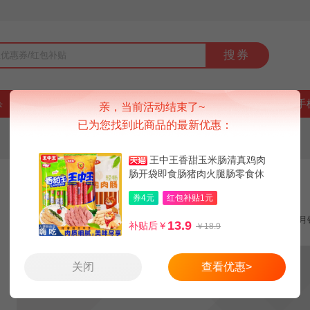
搜券
杀
好货
品牌
上新
排行榜
9块9
手
亲，当前活动结束了~
已为您找到此商品的最新优惠：
王中王香甜玉米肠清真鸡肉
肠开袋即食肠猪肉火腿肠零食休
王中王香甜玉米肠清真鸡肉肠3袋24根
闲烧烤肠
券4元
红包补贴1元
领券减4元
手机红包1元
月
13.9
补贴后￥
￥18.9
关闭
查看优惠>
14.9
13.9
18.9
天猫：
券后：
红包价：