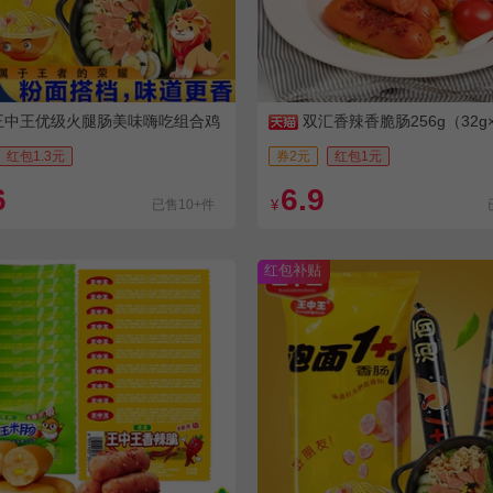
王中王优级火腿肠美味嗨吃组合鸡
双汇香辣香脆肠256g（32g
肠即食猪肉肠甜王
红包1.3元
券2元
红包1元
6
6.9
已售10+件
¥
红包补贴