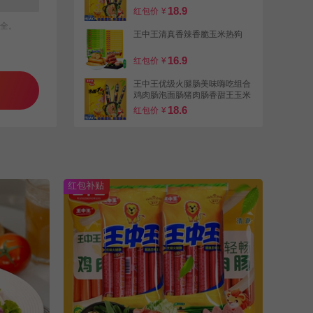
肠
18.9
红包价
¥
全。
王中王清真香辣香脆玉米热狗
16.9
红包价
¥
王中王优级火腿肠美味嗨吃组合
鸡肉肠泡面肠猪肉肠香甜王玉米
肠
18.6
红包价
¥
FG王中王优级火腿肠美味嗨吃
组合鸡肉肠泡面肠即食猪肉肠甜
王
18.6
红包价
¥
红包补贴