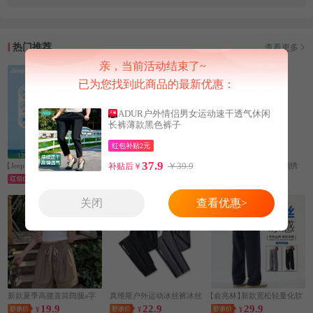
热门推荐
查看更多
亲，当前活动结束了~
已为您找到此商品的最新优惠：
ADUR户外情侣男女运动速干透气休闲
长裤薄款黑色裤子
红包补贴2元
37.9
￥39.9
补贴后￥
【Jeep】
薄款冰丝休闲裤
Jeep吉普冰丝速干休闲裤
B.VEERA倍福来黑色刺绣
37.9
37.9
18.9
¥
¥
阔腿冰丝透气休闲裤
¥
关闭
查看优惠>
新款夏季高腰直筒阔腿a字
真维斯户外运动冰丝裤冰丝
【俞兆林】
新款宽松轻量化软
19.9
22.9
29.9
五分裤
¥
裤子男裤速干裤
¥
壳工装裤
¥