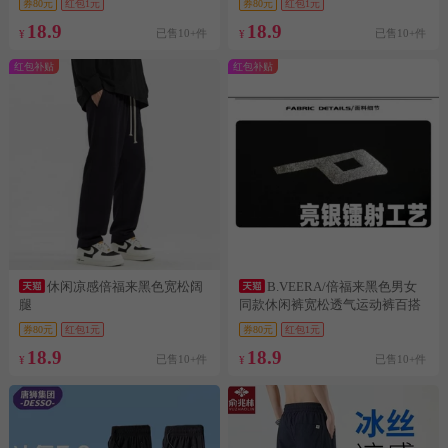
券80元
红包1元
券80元
红包1元
18.9
18.9
已售10+件
已售10+件
¥
¥
红包补贴
红包补贴
休闲凉感倍福来黑色宽松阔
B.VEERA/倍福来黑色男女
腿
同款休闲裤宽松透气运动裤百搭
冰
券80元
红包1元
券80元
红包1元
18.9
18.9
已售10+件
已售10+件
¥
¥