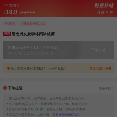
APP红包价
18.9
月销
10+
件
¥
原价221.00
券200元
APP红包补贴2.1元
清仓男女夏季休闲冰丝裤
200
2.1
元优惠券
+
元红包补贴
下单立减
使用时间：2026.05.30-2026.07.31
亲，试试用签到红包抵扣，入手价更低~
签红抵扣下单
下单提醒
联系客服
1.商品及优惠信息由淘宝提供，最终价格以淘宝系统为准。
2.点击领券/购买按钮后，将跳至淘宝领券下单，购物更安全。
3.红包补贴领取后
当天可用
，若红包过期，过0点可以再领。
4.优惠券和红包补贴可以
多领
啦，
查看多领/多拍方法>>