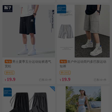
男士夏季五分运动短裤透气
斯户外运动简约多巴胺运动
宽松
短裤
券80元
券120元
19.9
19.9
已售10+件
已售10+件
¥
¥