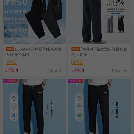
DESSO冰丝裤夏季纯色冰氧
【俞兆林】
新款宽松轻量化软
大码情侣休闲
壳工装裤
券76元
券50元
23.9
29.9
已售10+件
已售10+件
¥
¥
红包补贴
红包补贴