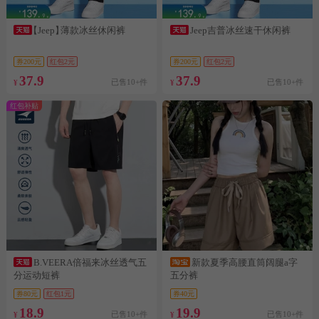
【Jeep】
薄款冰丝休闲裤
Jeep吉普冰丝速干休闲裤
券200元
红包2元
券200元
红包2元
37.9
37.9
已售10+件
已售10+件
¥
¥
红包补贴
B.VEERA倍福来冰丝透气五
新款夏季高腰直筒阔腿a字
分运动短裤
五分裤
券80元
红包1元
券40元
18.9
19.9
已售10+件
已售10+件
¥
¥