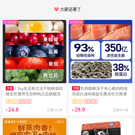
大家还看了
红包补贴
红包补贴
1.5kg名花有主冻干猫粮成幼
乳鸽猫粮冻干夹心粮鸡肉绒
猫全价通用无谷鲜肉正品旗舰冻
高蛋白成幼猫益生菌全价主粮通
干
用粮
券52元
红包2元
券25元
红包2元
24.8
29.9
已售10+件
已售10+件
¥
¥