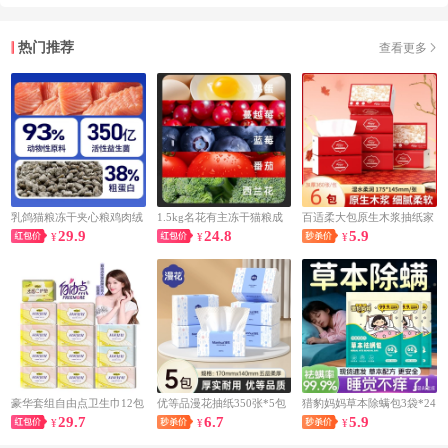
热门推荐
查看更多
乳鸽猫粮冻干夹心粮鸡肉绒
1.5kg名花有主冻干猫粮成
百适柔大包原生木浆抽纸家
29.9
24.8
5.9
高蛋白成幼猫益生菌全价主
¥
幼猫全价通用无谷鲜肉正品
¥
用湿水不易破细腻柔软面巾
¥
粮通用粮
旗舰冻干
纸
豪华套组自由点卫生巾12包
优等品漫花抽纸350张*5包
猎豹妈妈草本除螨包3袋*24
29.7
6.7
5.9
¥
¥
包
¥