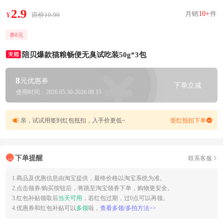
2.9
月销
10+
件
原价10.90
¥
券8元
陪贝爆款猫粮畅便无臭试吃装50g*3包
8
元优惠券
下单立减
使用时间：2026.05.30-2026.08.15
亲，试试用签到红包抵扣，入手价更低~
签红抵扣下单
下单提醒
联系客服
1.商品及优惠信息由淘宝提供，最终价格以淘宝系统为准。
2.点击领券/购买按钮后，将跳至淘宝领券下单，购物更安全。
3.红包补贴领取后
当天可用
，若红包过期，过0点可以再领。
4.优惠券和红包补贴可以
多领
啦，
查看多领/多拍方法>>