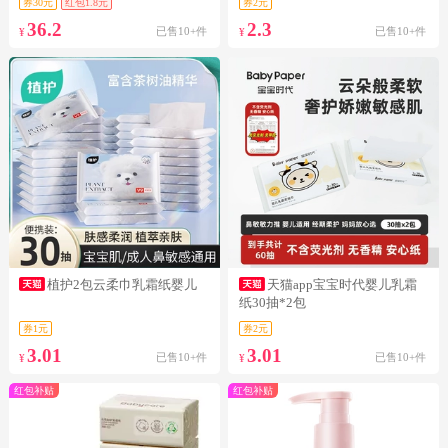
券30元
红包1.8元
券2元
36.2
2.3
已售10+件
已售10+件
¥
¥
植护2包云柔巾乳霜纸婴儿
天猫app宝宝时代婴儿乳霜
纸30抽*2包
券1元
券2元
3.01
3.01
已售10+件
已售10+件
¥
¥
红包补贴
红包补贴