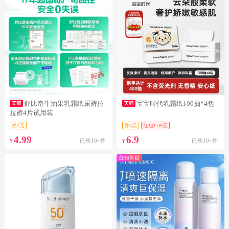
舒比奇牛油果乳霜纸尿裤拉
宝宝时代乳霜纸100抽*4包
拉裤4片试用装
券2元
券8元
红包1.09元
4.99
6.9
已售10+件
已售10+件
¥
¥
红包补贴