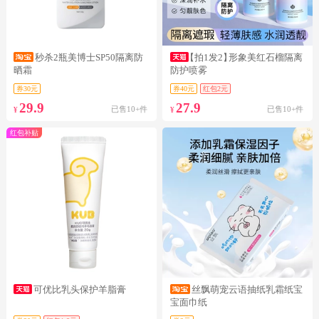
秒杀2瓶美博士SP50隔离防
【拍1发2】
形象美红石榴隔离
晒霜
防护喷雾
券30元
券40元
红包2元
29.9
27.9
已售10+件
已售10+件
¥
¥
红包补贴
可优比乳头保护羊脂膏
丝飘萌宠云语抽纸乳霜纸宝
宝面巾纸