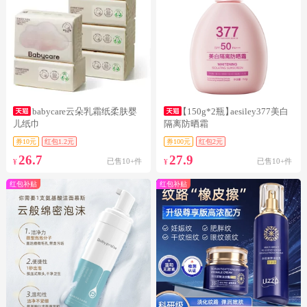
babycare云朵乳霜纸柔肤婴
【150g*2瓶】
aesiley377美白
儿纸巾
隔离防晒霜
券10元
红包1.2元
券100元
红包2元
26.7
27.9
已售10+件
已售10+件
¥
¥
红包补贴
红包补贴