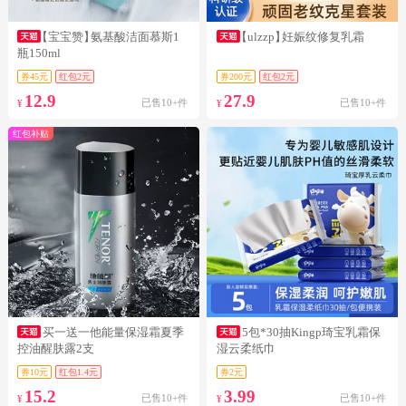
【宝宝赞】
氨基酸洁面慕斯1
【ulzzp】
妊娠纹修复乳霜
瓶150ml
券45元
红包2元
券200元
红包2元
12.9
27.9
已售10+件
已售10+件
¥
¥
红包补贴
买一送一他能量保湿霜夏季
5包*30抽Kingp琦宝乳霜保
控油醒肤露2支
湿云柔纸巾
券10元
红包1.4元
券2元
15.2
3.99
已售10+件
已售10+件
¥
¥