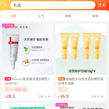
搜索
综合
人气
销量
价格
红包补贴
Winona/薇诺娜清透防晒乳3
植物医生自然丝柔防晒乳霜
0gSPF48+
轻薄不油腻
券28元
红包1.8元
券23元
28.1
16.9
已售10+件
已售10+件
¥
¥
红包补贴