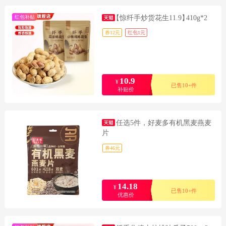
红包补贴
【惊纤手炒货花生11.9】
410g*2
券12元
红包1元
10.9
¥
已售10+件
补贴价
任选5件，好麦多有机黑麦燕麦
片
券46元
14.18
¥
已售10+件
优惠价