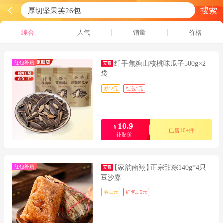
搜索
综合
人气
销量
价格
红包补贴
纤手焦糖山核桃味瓜子500g×2
袋
券12元
红包1元
10.9
¥
已售10+件
补贴价
红包补贴
【家韵南翔】
正宗甜粽140g*4只
豆沙嘉
券11元
红包1.5元