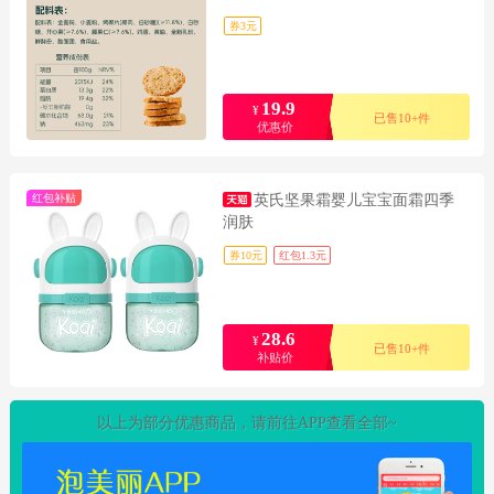
券3元
19.9
¥
已售10+件
优惠价
红包补贴
英氏坚果霜婴儿宝宝面霜四季
润肤
券10元
红包1.3元
28.6
¥
已售10+件
补贴价
以上为部分优惠商品，请前往APP查看全部~