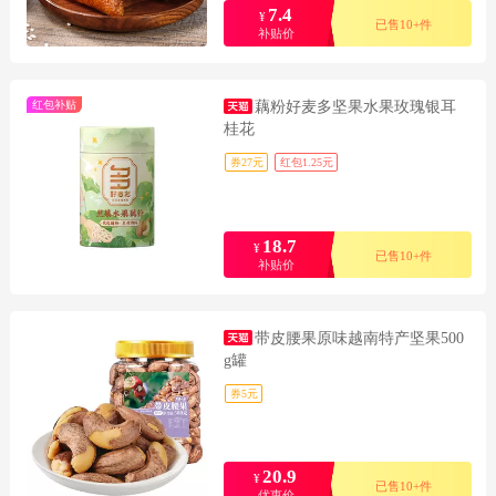
7.4
¥
已售10+件
补贴价
红包补贴
藕粉好麦多坚果水果玫瑰银耳
桂花
券27元
红包1.25元
18.7
¥
已售10+件
补贴价
带皮腰果原味越南特产坚果500
g罐
券5元
20.9
¥
已售10+件
优惠价