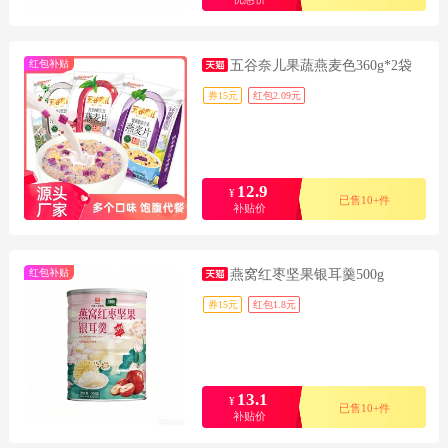
红包补贴
五谷奈儿果蔬燕麦色360g*2袋
券15元
红包2.09元
12.9
¥
已售10+件
补贴价
红包补贴
燕窝红枣坚果银耳羹500g
券15元
红包1.8元
13.1
¥
已售10+件
补贴价