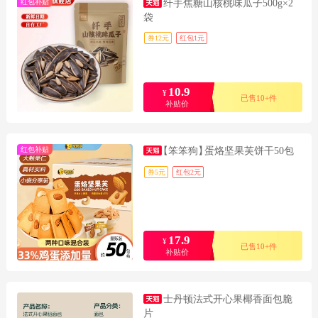
红包补贴
纤手焦糖山核桃味瓜子500g×2
袋
券12元
红包1元
10.9
¥
已售10+件
补贴价
红包补贴
【笨笨狗】
蛋烙坚果芙饼干50包
券5元
红包2元
17.9
¥
已售10+件
补贴价
士丹顿法式开心果椰香面包脆
片