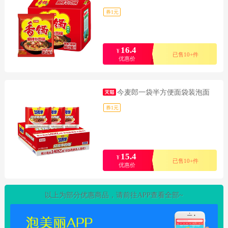
券1元
16.4
¥
已售10+件
优惠价
今麦郎一袋半方便面袋装泡面
券1元
15.4
¥
已售10+件
优惠价
以上为部分优惠商品，请前往APP查看全部~