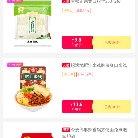
红包补贴
古松正宗龙口粉丝250×2袋
券6元
红包1.1元
9.8
¥
已售10+件
补贴价
红包补贴
螺满地肥汁米线酸辣爽口米线
券10元
红包1.3元
13.6
¥
已售10+件
补贴价
今麦郎麻辣香锅方便面免煮泡
面10袋