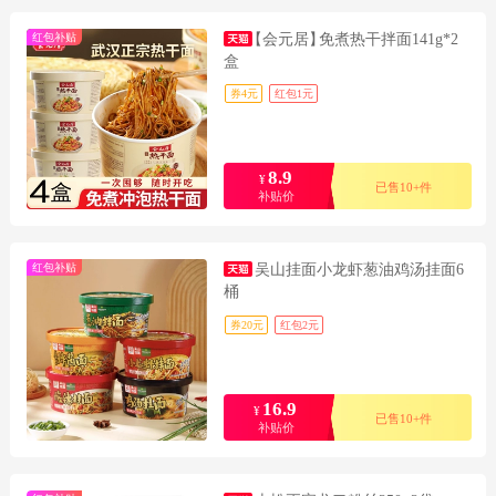
红包补贴
【会元居】
免煮热干拌面141g*2
盒
券4元
红包1元
8.9
¥
已售10+件
补贴价
红包补贴
吴山挂面小龙虾葱油鸡汤挂面6
桶
券20元
红包2元
16.9
¥
已售10+件
补贴价