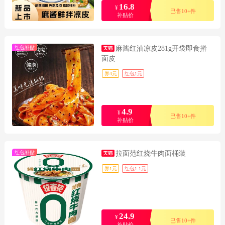
16.8
¥
已售10+件
补贴价
红包补贴
麻酱红油凉皮281g开袋即食擀
面皮
券4元
红包1元
4.9
¥
已售10+件
补贴价
红包补贴
拉面范红烧牛肉面桶装
券1元
红包1.1元
24.9
¥
已售10+件
补贴价