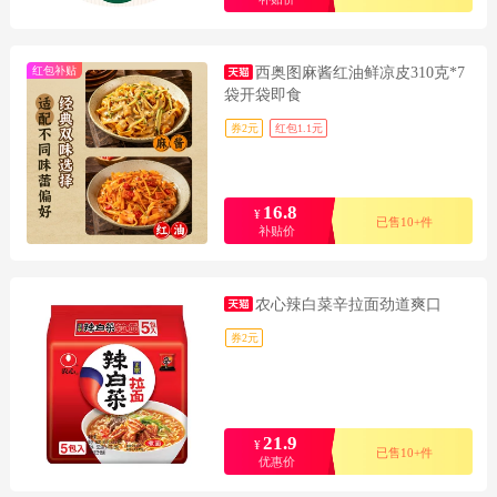
红包补贴
西奥图麻酱红油鲜凉皮310克*7
袋开袋即食
券2元
红包1.1元
16.8
¥
已售10+件
补贴价
农心辣白菜辛拉面劲道爽口
券2元
21.9
¥
已售10+件
优惠价