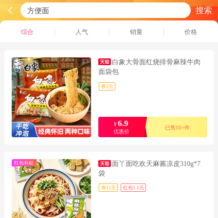
搜索
综合
人气
销量
价格
白象大骨面红烧排骨麻辣牛肉
面袋包
券2元
6.9
¥
已售10+件
优惠价
红包补贴
面丫面吃欢天麻酱凉皮310g*7
袋
券12元
红包1.1元