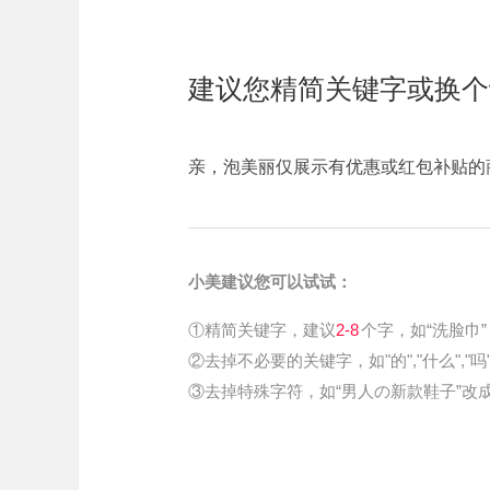
建议您精简关键字或换个
亲，泡美丽仅展示有优惠或红包补贴的
小美建议您可以试试：
①精简关键字，建议
2-8
个字，如“洗脸巾”
②去掉不必要的关键字，如"的","什么","吗
③去掉特殊字符，如“男人の新款鞋子”改成