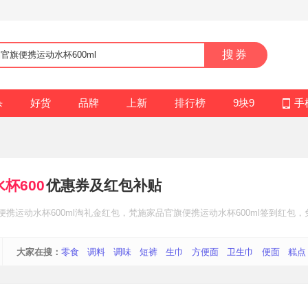
搜券
杀
好货
品牌
上新
排行榜
9块9
手
杯600
优惠券及红包补贴
携运动水杯600ml
淘礼金红包
，梵施家品官旗便携运动水杯600ml
签到红包
，
大家在搜：
零食
调料
调味
短裤
生巾
方便面
卫生巾
便面
糕点