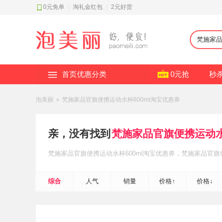
0元免单
|
淘礼金红包
|
2元好货
首页优惠分类
0元抢
秒
泡美丽
»
梵施家品官旗便携运动水杯600ml淘宝优惠券
亲，没有找到
梵施家品官旗便携运动水
梵施家品官旗便携运动水杯600ml
淘宝优惠券
，梵施家品官旗便
补贴
，轻松省钱~
综合
人气
销量
价格↑
价格↓