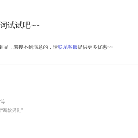
词试试吧~~
商品，若搜不到满意的，请
联系客服
提供更多优惠~~
"等
“新款男鞋”