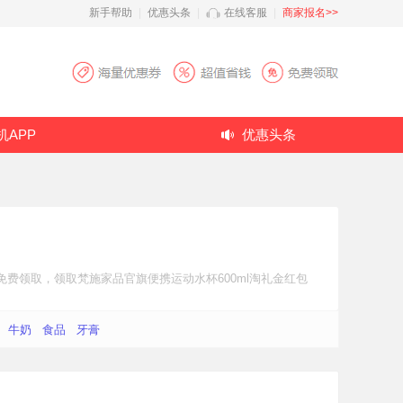
新手帮助
|
优惠头条
|
在线客服
|
商家报名>>
机APP
优惠头条
免费领取，领取梵施家品官旗便携运动水杯600ml
淘礼金红包
牛奶
食品
牙膏