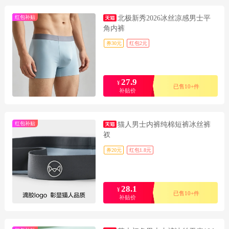
红包补贴
北极新秀2026冰丝凉感男士平
角内裤
券30元
红包2元
27.9
¥
已售10+件
补贴价
红包补贴
猫人男士内裤纯棉短裤冰丝裤
衩
券20元
红包1.8元
28.1
¥
已售10+件
补贴价