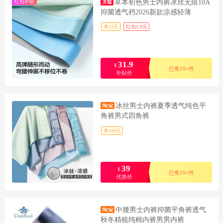
红包补贴
草本初色男士内裤冰丝无痕10A
抑菌透气裆2026新款凉感轻薄
券23元
红包1.9元
31.9
¥
已售10+件
补贴价
冰丝男士内裤夏季透气纯色平
角裤男式四角裤
券100元
39
¥
已售10+件
优惠价
中腰男士内裤抑菌平角裤透气
秋冬精梳纯棉内裤男男内裤