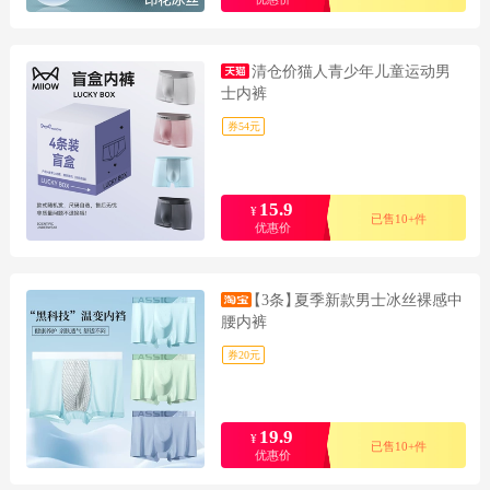
清仓价猫人青少年儿童运动男
士内裤
券54元
15.9
¥
已售10+件
优惠价
【3条】
夏季新款男士冰丝裸感中
腰内裤
券20元
19.9
¥
已售10+件
优惠价