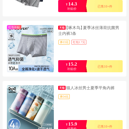
14.3
¥
已售10+件
补贴价
红包补贴
【啄木鸟】
夏季冰丝薄荷抗菌男
士内裤3条
券13元
红包1.7元
15.2
¥
已售10+件
补贴价
猫人冰丝男士夏季平角内裤
券54元
15.9
¥
已售10+件
优惠价