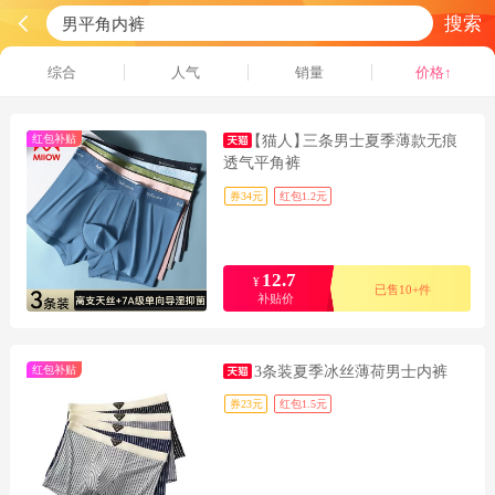
搜索
综合
人气
销量
价格↑
红包补贴
【猫人】
三条男士夏季薄款无痕
透气平角裤
券34元
红包1.2元
12.7
¥
已售10+件
补贴价
红包补贴
3条装夏季冰丝薄荷男士内裤
券23元
红包1.5元