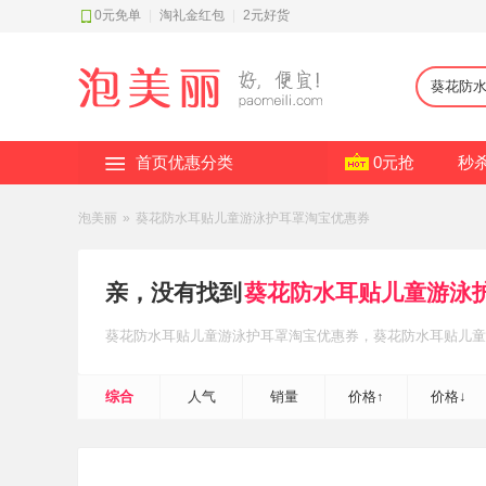
0元免单
|
淘礼金红包
|
2元好货
首页优惠分类
0元抢
秒
泡美丽
»
葵花防水耳贴儿童游泳护耳罩淘宝优惠券
亲，没有找到
葵花防水耳贴儿童游泳
葵花防水耳贴儿童游泳护耳罩
淘宝优惠券
，葵花防水耳贴儿童
~
综合
人气
销量
价格↑
价格↓