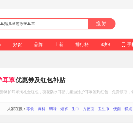
搜券
杀
好货
品牌
上新
排行榜
9块9
手
护耳罩
优惠券及红包补贴
游泳护耳罩
淘礼金红包
，葵花防水耳贴儿童游泳护耳罩
签到红包
，免费领取，
大家在搜：
零食
调料
调味
短裤
生巾
方便面
卫生巾
便面
糕点