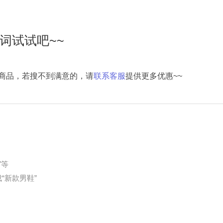
词试试吧~~
商品，若搜不到满意的，请
联系客服
提供更多优惠~~
"等
“新款男鞋”