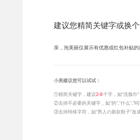
建议您精简关键字或换个
亲，泡美丽仅展示有优惠或红包补贴的
小美建议您可以试试：
①精简关键字，建议
2-8
个字，如“洗脸巾”
②去掉不必要的关键字，如"的","什么","吗
③去掉特殊字符，如“男人の新款鞋子”改成