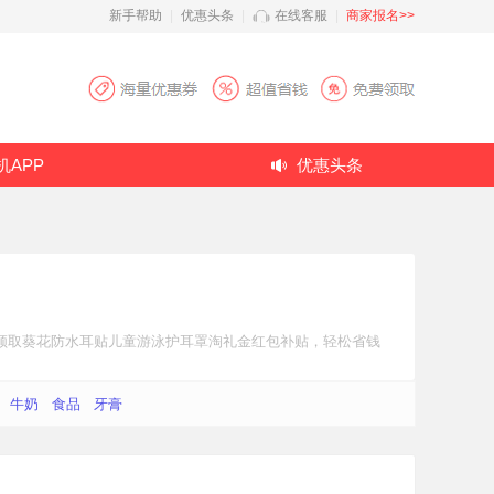
新手帮助
|
优惠头条
|
在线客服
|
商家报名>>
机APP
优惠头条
领取葵花防水耳贴儿童游泳护耳罩
淘礼金红包补贴
，轻松省钱
牛奶
食品
牙膏