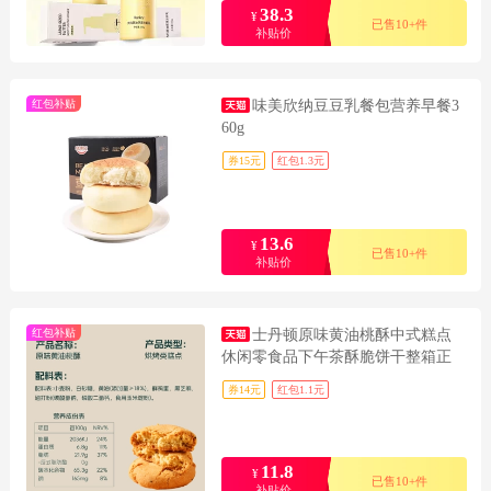
38.3
¥
已售10+件
补贴价
红包补贴
味美欣纳豆豆乳餐包营养早餐3
60g
券15元
红包1.3元
13.6
¥
已售10+件
补贴价
红包补贴
士丹顿原味黄油桃酥中式糕点
休闲零食品下午茶酥脆饼干整箱正
品
券14元
红包1.1元
11.8
¥
已售10+件
补贴价