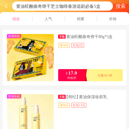
搜索
综合
人气
销量
价格
红包补贴
黄油旺酪曲奇饼干80g*5盒
券30元
红包2元
17.9
¥
已售10+件
补贴价
红包补贴
【韩纪】
黄油保湿妆前乳
券90元
红包1.6元