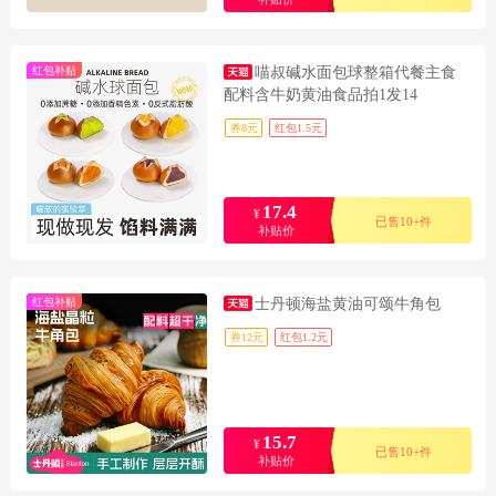
红包补贴
喵叔碱水面包球整箱代餐主食
配料含牛奶黄油食品拍1发14
券8元
红包1.5元
17.4
¥
已售10+件
补贴价
红包补贴
士丹顿海盐黄油可颂牛角包
券12元
红包1.2元
15.7
¥
已售10+件
补贴价