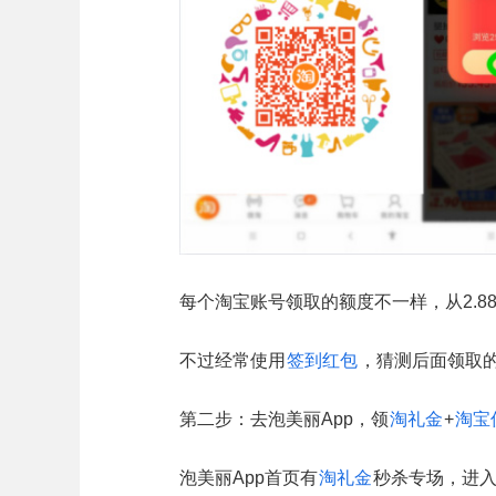
每个淘宝账号领取的额度不一样，从2.8
不过经常使用
签到红包
，猜测后面领取
第二步：去泡美丽App，领
淘礼金
+
淘宝
泡美丽App首页有
淘礼金
秒杀专场，进