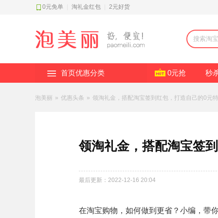
0元免单
|
淘礼金红包
|
2元好货
首页优惠分类
0元抢
秒
泡美丽
»
优惠头条
»
领淘礼金，搭配淘宝签到红包，打造自己的0元
领淘礼金，搭配淘宝签到
最后更新：2022-12-16 20:04
在淘宝购物，如何做到更省？小编，带