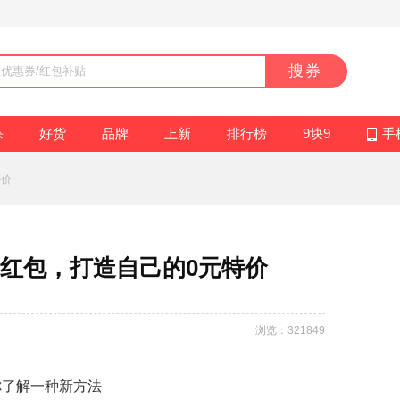
搜券
杀
好货
品牌
上新
排行榜
9块9
手
特价
红包，打造自己的0元特价
浏览：321849
你了解一种新方法