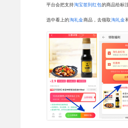
平台会把支持
淘宝签到红包
的商品给标
选中看上的
淘礼金
商品，去领取
淘礼金