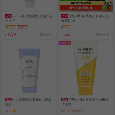
aesiley氨基酸净润洗面奶温
【叠金币】
欧莱雅护肤净化洗
和抗痘
面奶50ml
券110元
红包2元
券2元
17.9
5.2
已售10+件
已售10+件
¥
¥
红包补贴
AHC氨基酸洗面奶65G温和
旁氏水润柔嫩焕采净澈米粹
清洁
洁面乳
券10元
券3元
红包1.1元