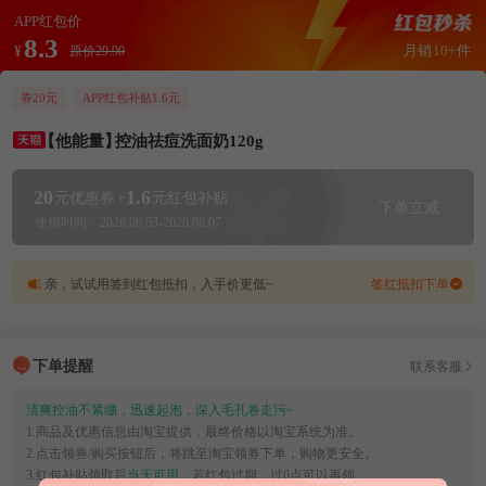
APP红包价
8.3
月销
10+
件
¥
原价29.90
券20元
APP红包补贴1.6元
【他能量】
控油祛痘洗面奶120g
20
1.6
元优惠券
+
元红包补贴
下单立减
使用时间：2026.06.03-2026.08.07
亲，试试用签到红包抵扣，入手价更低~
签红抵扣下单
下单提醒
联系客服
清爽控油不紧绷，迅速起泡，深入毛孔卷走污~
1.商品及优惠信息由淘宝提供，最终价格以淘宝系统为准。
2.点击领券/购买按钮后，将跳至淘宝领券下单，购物更安全。
3.红包补贴领取后
当天可用
，若红包过期，过0点可以再领。