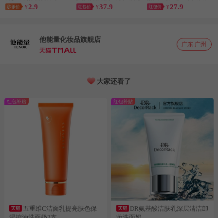
2.9
37.9
27.9
¥
细纹眼霜2支
¥
精华液
¥
他能量化妆品旗舰店
广东 广州
大家还看了
红包补贴
红包补贴
五重维C洁面乳提亮肤色保
DR氨基酸洁肤乳深层清洁卸
湿控油洗面奶2支
妆洗面奶