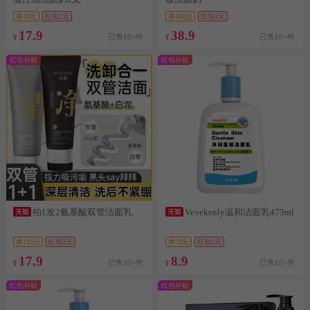
券10元
红包2元
券100元
红包1元
17.9
38.9
已售10+件
已售10+件
¥
¥
红包补贴
红包补贴
拍1发2氨基酸双管洁面乳
Vevekenly温和洁面乳473ml
券110元
红包2元
券70元
红包1元
17.9
8.9
已售10+件
已售10+件
¥
¥
红包补贴
红包补贴