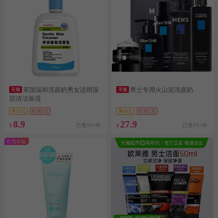
英国温和洗面奶男女适用深
男士专用火山泥洗面奶
层清洁保湿
券70元
红包1元
券90元
红包2元
8.9
27.9
已售10+件
已售10+件
¥
¥
红包补贴