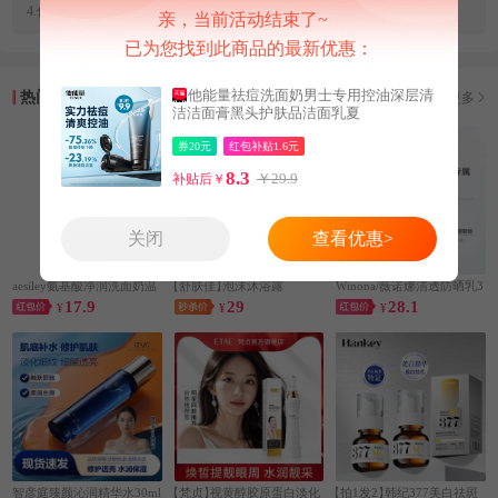
4.优惠券和红包补贴可以
多领
啦，
查看多领/多拍方法>>
亲，当前活动结束了~
已为您找到此商品的最新优惠：
他能量祛痘洗面奶男士专用控油深层清
热门推荐
查看更多
洁洁面膏黑头护肤品洁面乳夏
券20元
红包补贴1.6元
8.3
￥29.9
补贴后￥
关闭
查看优惠>
aesiley氨基酸净润洗面奶温
【舒肤佳】
泡沫沐浴露
Winona/薇诺娜清透防晒乳3
17.9
29
28.1
和抗痘
¥
¥
0gSPF48+
¥
智彦庭臻颜沁润精华水30ml
【梵贞】
视黄醇胶原蛋白淡化
【拍1发2】
韩纪377美白祛斑