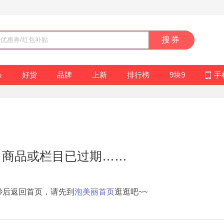
搜券
杀
好货
品牌
上新
排行榜
9块9
手
，商品或栏目已过期……
秒后返回首页，请先到
泡美丽首页
逛逛吧~~