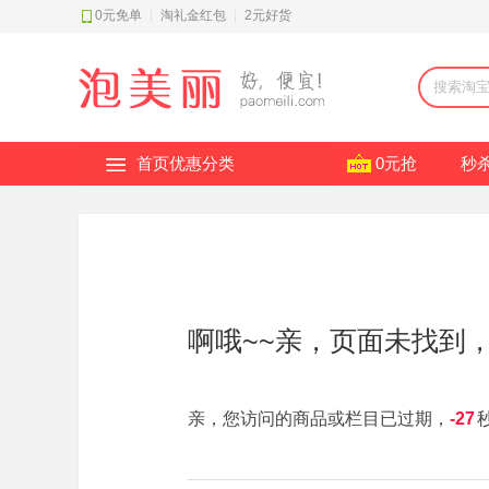
0元免单
|
淘礼金红包
|
2元好货
首页优惠分类
0元抢
秒
啊哦~~亲，页面未找到
亲，您访问的商品或栏目已过期，
-28