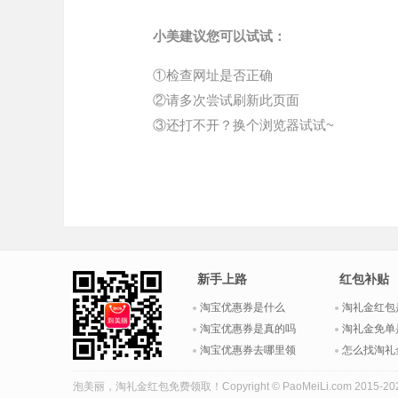
小美建议您可以试试：
①检查网址是否正确
②请多次尝试刷新此页面
③还打不开？换个浏览器试试~
新手上路
红包补贴
淘宝优惠券是什么
淘礼金红包
淘宝优惠券是真的吗
淘礼金免单
淘宝优惠券去哪里领
怎么找淘礼
泡美丽，
淘礼金红包
免费领取！Copyright © PaoMeiLi.com 2