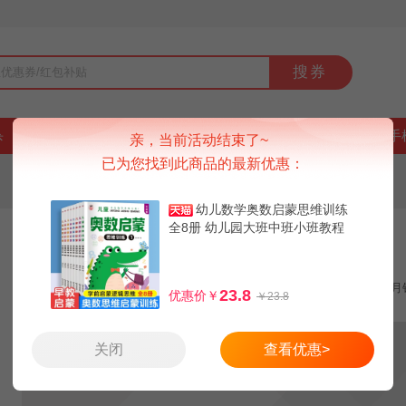
搜券
杀
好货
品牌
上新
排行榜
9块9
手
亲，当前活动结束了~
已为您找到此商品的最新优惠：
幼儿数学奥数启蒙思维训练
全8册 幼儿园大班中班小班教程
幼儿数学奥数启蒙思维训练全8册
教程学前班练习册早教启蒙3
领券减6元
手机红包1元
月
23.8
优惠价￥
￥23.8
关闭
查看优惠>
3.8
2.8
9.8
天猫：
券后：
红包价：