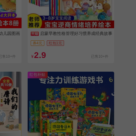
岁幼儿园图画
启蒙早教性格管理好习惯养成经典故事
书
券4元
红包1元
2.9
已售10+件
¥
已售10+件
红包补贴