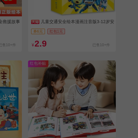
全救援故事
儿童交通安全绘本漫画注音版3-12岁安
全教育
券6元
红包1元
2.9
已售10+件
¥
已售10+件
红包补贴