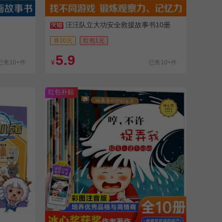
汪汪队立大功安全救援故事书10册
券10元
红包1元
5.9
已售10+件
¥
已售10+件
红包补贴