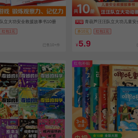
队立大功安全救援故事书10册
青葫芦汪汪队立大功儿童安
书
红包1元
券10元
红包1元
5.9
已售10+件
¥
红包补贴