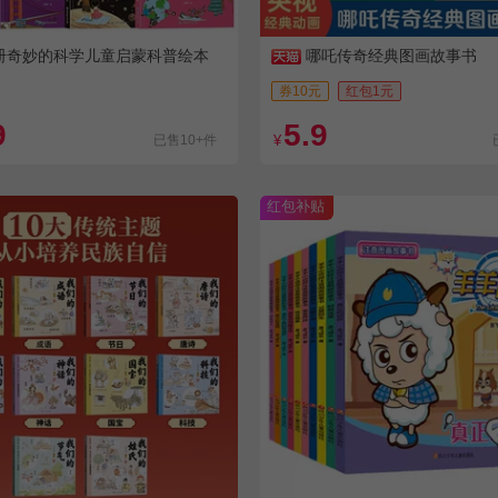
册奇妙的科学儿童启蒙科普绘本
哪吒传奇经典图画故事书
券10元
红包1元
9
5.9
已售10+件
¥
红包补贴