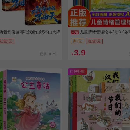
听音频漫画哪吒我命由我不由天降
儿童情绪管理绘本8册3-6
神哪吒漫画书哪吒闹
故
红包1元
券1元
红包1元
3.9
已售10+件
¥
红包补贴