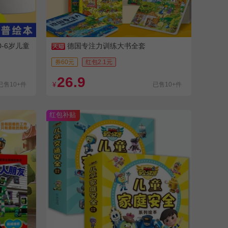
-6岁儿童
德国专注力训练大书全套
券60元
红包2.1元
26.9
已售10+件
¥
已售10+件
红包补贴