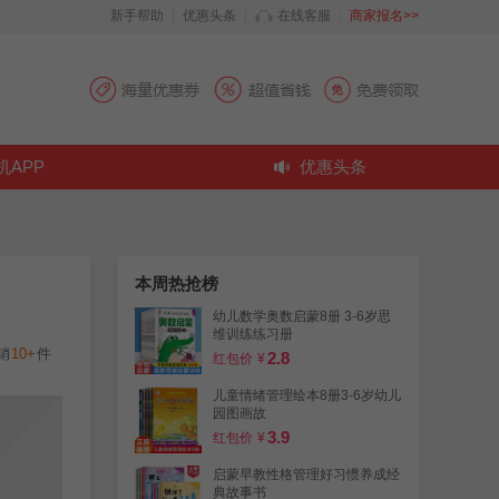
新手帮助
|
优惠头条
|
在线客服
|
商家报名>>
机APP
优惠头条
本周热抢榜
幼儿数学奥数启蒙8册 3-6岁思
维训练练习册
销
10+
件
2.8
红包价
¥
儿童情绪管理绘本8册3-6岁幼儿
园图画故
3.9
红包价
¥
启蒙早教性格管理好习惯养成经
典故事书