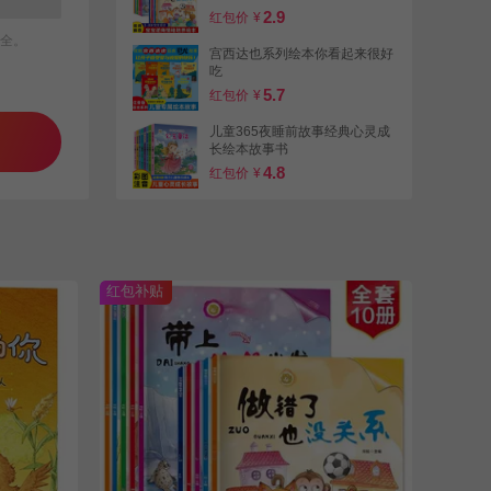
2.9
红包价
¥
全。
宫西达也系列绘本你看起来很好
吃
5.7
红包价
¥
儿童365夜睡前故事经典心灵成
长绘本故事书
4.8
红包价
¥
中国传统节日故事绘本全套0-6
岁儿童书籍
5.2
红包价
¥
红包补贴