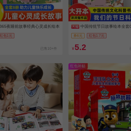
365夜睡前故事经典心灵成长绘本
中国传统节日故事绘本全套0
书籍
红包1元
券6元
红包1.7元
5.2
已售10+件
¥
红包补贴