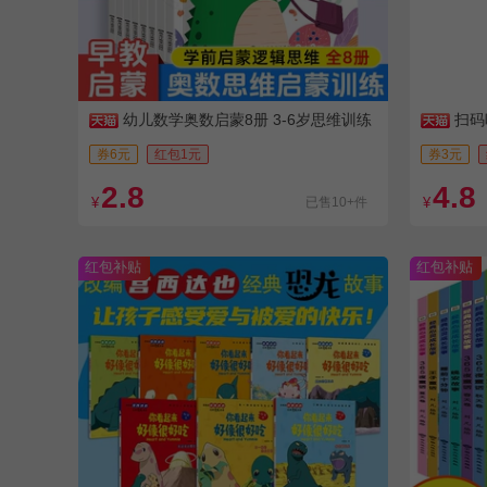
幼儿数学奥数启蒙8册 3-6岁思维训练
扫码
练习册
世闹海封
券6元
红包1元
券3元
2.8
4.8
¥
已售10+件
¥
红包补贴
红包补贴