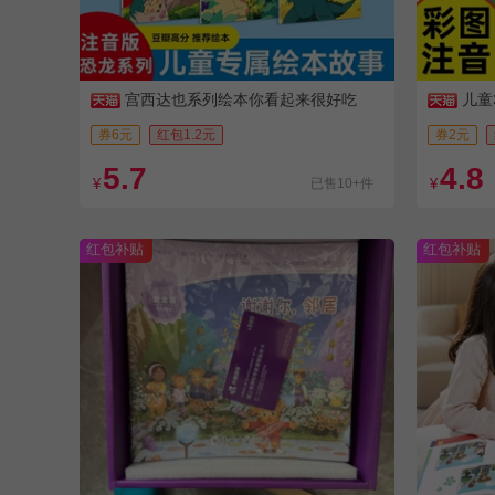
宫西达也系列绘本你看起来很好吃
儿童
故事书
券6元
红包1.2元
券2元
5.7
4.8
¥
已售10+件
¥
红包补贴
红包补贴