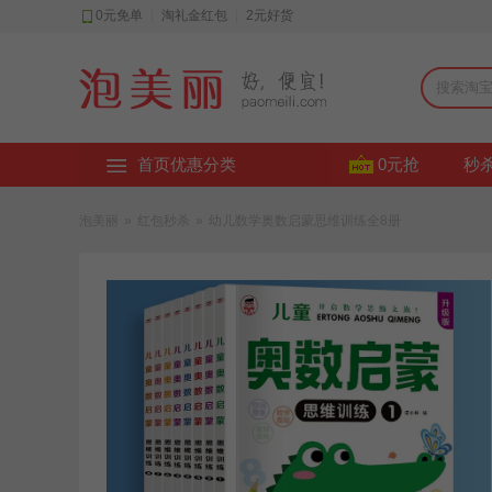
0元免单
|
淘礼金红包
|
2元好货
首页优惠分类
0元抢
秒
泡美丽
»
红包秒杀
»
幼儿数学奥数启蒙思维训练全8册