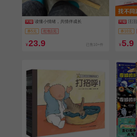
读懂小情绪，共情伴成长
汪汪
券5元
红包1元
券10元
23.9
5.9
¥
已售10+件
¥