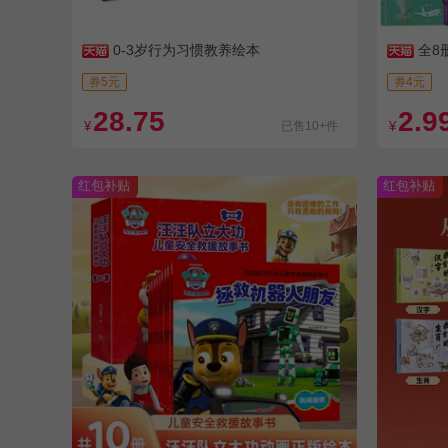
0-3岁行为习惯教养绘本
全8
券5元
券4元
28.75
2.9
¥
已售10+件
¥
红包补贴
红包补贴