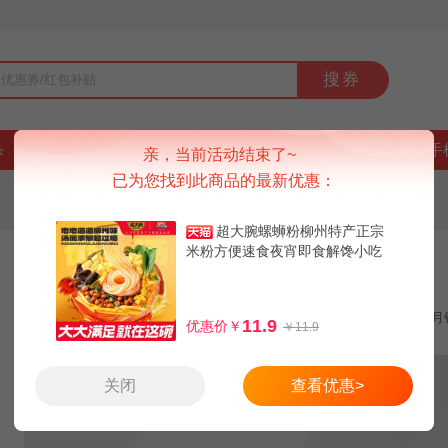
搜券
杀
好货
品牌
上新
排行榜
9块9
手
亲，当前活动结束了~
已为您找到此商品的最新优惠：
超大腕螺蛳粉柳州特产正宗
米粉方便速食夜宵即食解馋小吃
【下拉】
三只松鼠螺蛳粉335gx5袋柳州特产
三只松鼠
超值抢购
月
11.9
优惠价￥
￥11.9
关闭
查看优惠>
16.7
天猫：