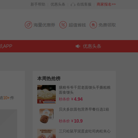
新手帮助
|
优惠头条
|
在线客服
|
商家报名>>
机APP
优惠头条
本周热抢榜
膳粮爷爷千层老面馒头手撕粗粮
面食馒头
销
10+
件
4.94
秒杀价
¥
贝夫多款面包营养早餐任选1箱
10.9
秒杀价
¥
三只松鼠芋泥蛋皮吐司肉松夹心