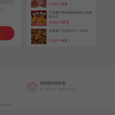
9.9
红包价
¥
全。
卫龙魔芋爽辣条酸麻辣各口味搭
配1KG
27.1
红包价
¥
慧香娘广式月饼10个（600g）
4.9
红包价
¥
士丹顿碱水面包老式老面
11.9
红包价
¥
泡美丽在线客服
周一至周六：09:00-23:00
00379号