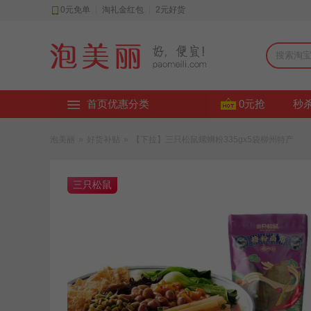
0元免单
|
淘礼金红包
|
2元好货
首页优惠分类
0元抢
秒
泡美丽
»
好货补贴
»
【下拉】三只松鼠螺蛳粉335gx5袋柳州特产
三只松鼠