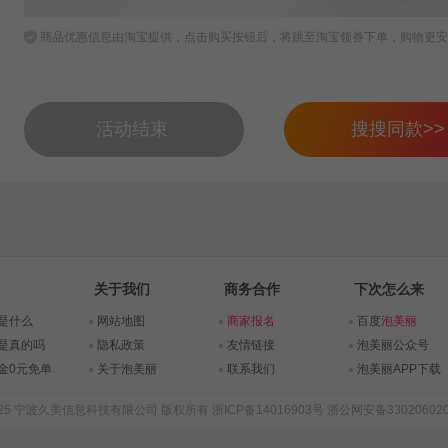
商品优惠信息由淘宝提供，点击购买按钮后，将跳至淘宝领券下单，购物更安
活动结束
搜搜同款>>
关于我们
商务合作
下次怎么来
是什么
网站地图
商家报名
百度
泡美丽
是真的吗
隐私政策
友情链接
泡美丽公众号
金0元免单
关于泡美丽
联系我们
泡美丽APP下载
015-2025 宁波久美信息科技有限公司 版权所有
浙ICP备14016903号
浙公网安备330206020