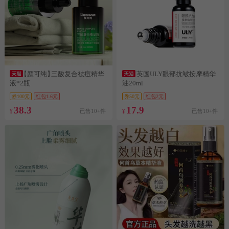
【颜可纯】
三酸复合祛痘精华
英国ULY眼部抗皱按摩精华
液*2瓶
油20ml
券100元
红包1.6元
券50元
红包2元
38.3
17.9
已售10+件
已售10+件
¥
¥