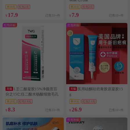
券50元
红包2元
券20元
红包2元
17.9
7.9
已售10+件
已售10+件
¥
¥
红包补贴
红包补贴
L壬二酸凝胶15%净颜质百
医用硅酮祛疤膏胶原凝胶15
分之15仁任二酸水杨酸细致毛孔
g
霜补
券20元
红包1.6元
券50元
红包2.1元
8.3
26.9
已售10+件
已售10+件
¥
¥
红包补贴