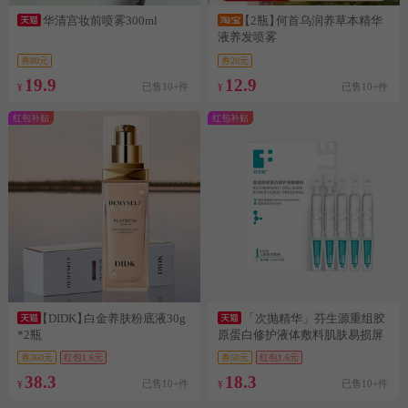
华清宫妆前喷雾300ml
【2瓶】
何首乌润养草本精华
液养发喷雾
券80元
券20元
19.9
12.9
已售10+件
已售10+件
¥
¥
红包补贴
红包补贴
【DIDK】
白金养肤粉底液30g
「次抛精华」芬生源重组胶
*2瓶
原蛋白修护液体敷料肌肤易损屏
障受损
券360元
红包1.6元
券50元
红包1.6元
38.3
18.3
已售10+件
已售10+件
¥
¥