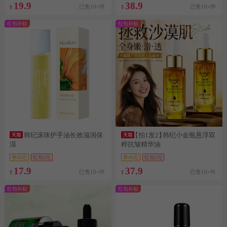
19.9
38.9
已售10+件
已售10+件
¥
¥
红包补贴
红包补贴
韩纪滚珠护手油长效滋润保
【拍1发2】
韩纪小金瓶悬浮双
湿
粹抗皱精华油
券20元
红包2元
券40元
红包2元
17.9
37.9
已售10+件
已售10+件
¥
¥
红包补贴
红包补贴