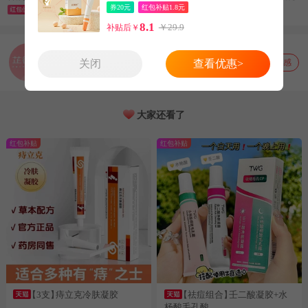
券20元
红包补贴1.8元
5.5
29
28.1
凝珠1支
¥
¥
0gSPF48+
¥
8.1
￥29.9
补贴后￥
芷御坊旗舰店
关闭
查看优惠>
湖北 孝感
大家还看了
红包补贴
红包补贴
【3支】
痔立克冷肤凝胶
【祛痘组合】
壬二酸凝胶+水
杨酸毛孔酸