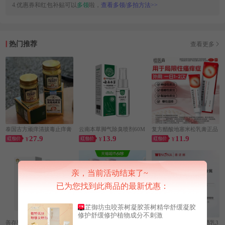
4.优惠券和红包补贴可以
多领
啦，
查看多领/多拍方法>>
热门推荐
查看更多
泰国古方顽痒清拔毒止痒膏
云南本草脚气除臭喷剂60M
复方醋酸地塞米松乳膏正品
27.9
13.9
11.9
¥
LX3
¥
软膏止痒膏瘙痒湿疹外用皮
¥
炎H
亲，当前活动结束了~
已为您找到此商品的最新优惠：
芷御坊虫咬茶树凝胶茶树精华舒缓凝胶
修护舒缓修护植物成分不刺激
善存婴儿舒缓叮咬止痒冰露
【舒肤佳】
泡沫沐浴露
Winona/薇诺娜清透防晒乳3