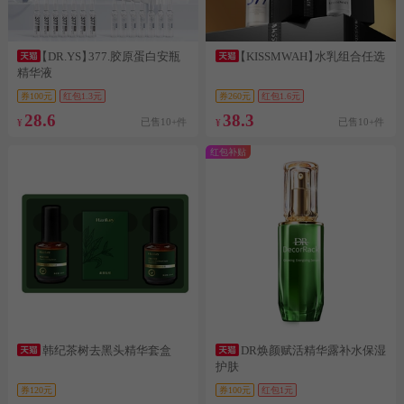
【DR.YS】
377.胶原蛋白安瓶
【KISSMWAH】
水乳组合任选
精华液
券100元
红包1.3元
券260元
红包1.6元
28.6
38.3
已售10+件
已售10+件
¥
¥
红包补贴
韩纪茶树去黑头精华套盒
DR焕颜赋活精华露补水保湿
护肤
券120元
券100元
红包1元