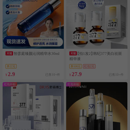
智彦庭臻颜沁润精华水30ml
【拍1发2】
韩纪377美白祛斑
精华液
券22元
券100元
红包2元
2.9
27.9
已售10+件
已售10+件
¥
¥
红包补贴
红包补贴