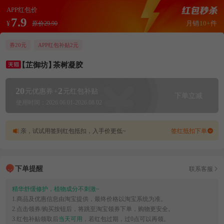
APP红包价
7.9
月销
10+
件
¥
原价29.90
券20元
APP红包补贴2元
【芷御坊】
茶树凝胶
20
2
元优惠券
+
元红包补贴
下单立减
使用时间：2026.06.01-2026.08.02
亲，试试用签到红包抵扣，入手价更低~
签红抵扣下单
下单提醒
联系客服
精华舒缓修护，植物成分不刺激~
1.商品及优惠信息由淘宝提供，最终价格以淘宝系统为准。
2.点击领券/购买按钮后，将跳至淘宝领券下单，购物更安全。
3.红包补贴领取后
当天可用
，若红包过期，过0点可以再领。