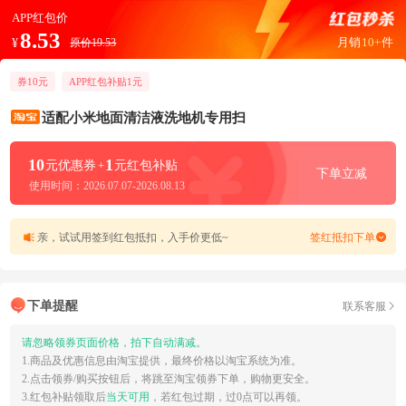
APP红包价
8.53
月销
10+
件
¥
原价19.53
券10元
APP红包补贴1元
适配小米地面清洁液洗地机专用扫
10
1
元优惠券
+
元红包补贴
下单立减
使用时间：2026.07.07-2026.08.13
亲，试试用签到红包抵扣，入手价更低~
签红抵扣下单
下单提醒
联系客服
请忽略领券页面价格，拍下自动满减。
1.商品及优惠信息由淘宝提供，最终价格以淘宝系统为准。
2.点击领券/购买按钮后，将跳至淘宝领券下单，购物更安全。
3.红包补贴领取后
当天可用
，若红包过期，过0点可以再领。