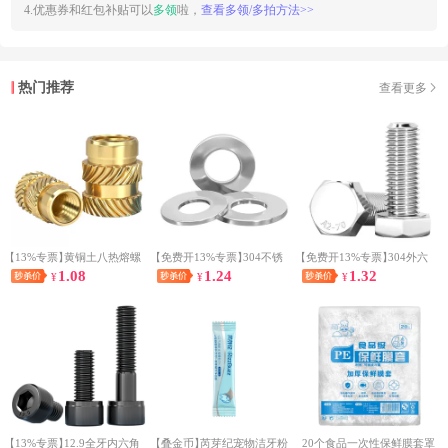
4.优惠券和红包补贴可以
多领
啦，
查看多领/多拍方法>>
热门推荐
查看更多
【13%专票】
黄铜土八热熔螺
【免费开13%专票】
304不锈
【免费开13%专票】
304外六
1.08
1.24
1.32
母
¥
钢平垫
¥
角螺丝
¥
【13%专票】
12.9全牙内六角
【叠金币】
芮芽纪宠物洁牙粉
20个食品一次性保鲜膜套罩