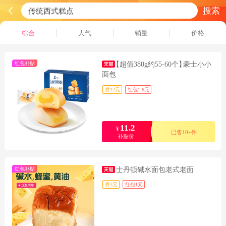
搜索
综合
人气
销量
价格
红包补贴
【超值380g约55-60个】
豪士小小
面包
券12元
红包1.6元
11.2
¥
已售10+件
补贴价
红包补贴
士丹顿碱水面包老式老面
券3元
红包1元