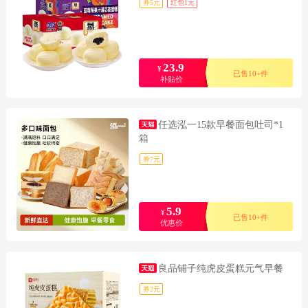
券5元
红包1元
23.9
¥
已售10+件
补贴价
任选泓一15款早餐面包吐司*1
箱
券7元
5.9
¥
已售10+件
优惠价
良品铺子纯虎皮蛋糕元气早餐
券2元