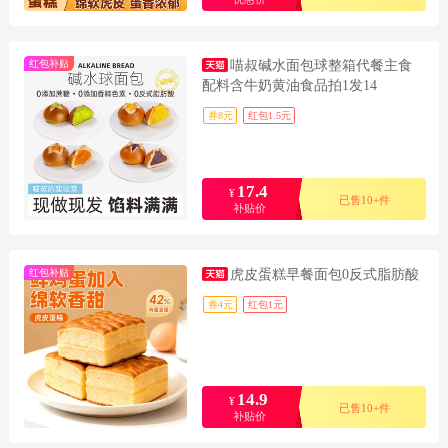
红包补贴
喵叔碱水面包球整箱代餐主食
配料含牛奶黄油食品拍1发14
券8元
红包1.5元
17.4
¥
已售10+件
补贴价
红包补贴
虎皮蛋糕早餐面包0反式脂肪酸
券4元
红包1元
14.9
¥
已售10+件
补贴价