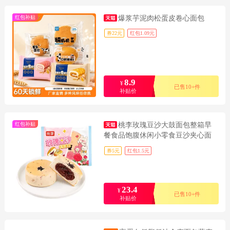
红包补贴
爆浆芋泥肉松蛋皮卷心面包
券22元
红包1.09元
8.9
¥
已售10+件
补贴价
红包补贴
桃李玫瑰豆沙大鼓面包整箱早
餐食品饱腹休闲小零食豆沙夹心面
包i
券5元
红包1.5元
23.4
¥
已售10+件
补贴价