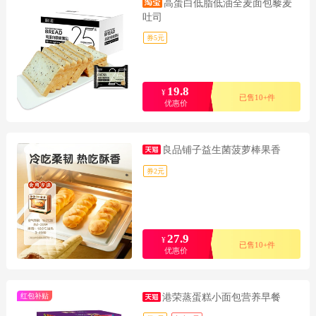
高蛋白低脂低油全麦面包藜麦
吐司
券5元
19.8
¥
已售10+件
优惠价
良品铺子益生菌菠萝棒果香
券2元
27.9
¥
已售10+件
优惠价
红包补贴
港荣蒸蛋糕小面包营养早餐