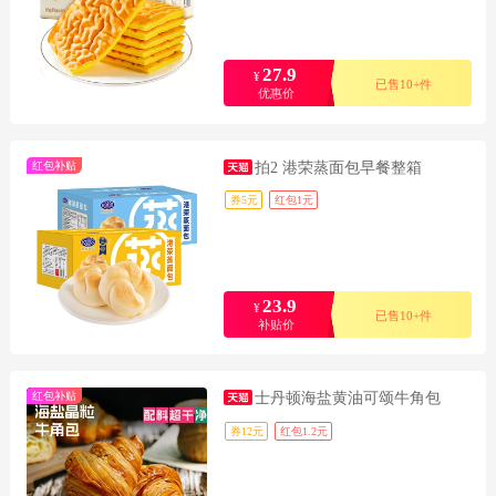
27.9
¥
已售10+件
优惠价
红包补贴
拍2 港荣蒸面包早餐整箱
券5元
红包1元
23.9
¥
已售10+件
补贴价
红包补贴
士丹顿海盐黄油可颂牛角包
券12元
红包1.2元