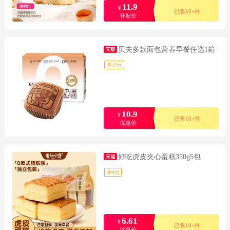
11.9
¥
已售10+件
补贴价
贝夫多款面包营养早餐任选1箱
券19元
10.9
¥
已售10+件
优惠价
好吃虎皮夹心蛋糕350g5包
券4元
6.61
¥
已售10+件
优惠价