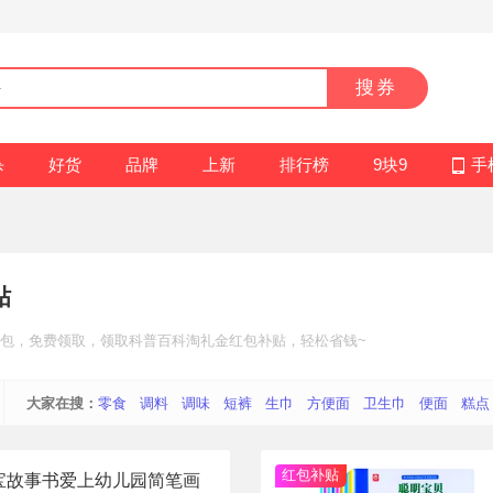
搜券
杀
好货
品牌
上新
排行榜
9块9
手
贴
包
，免费领取，领取科普百科
淘礼金红包补贴
，轻松省钱~
大家在搜：
零食
调料
调味
短裤
生巾
方便面
卫生巾
便面
糕点
红包补贴
宝故事书爱上幼儿园简笔画