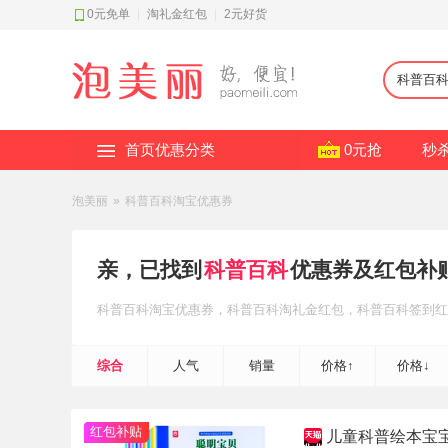
0元免单
|
淘礼金红包
|
2元好货
首页优惠分类
0元抢
秒
泡美丽
»
科普百科淘宝优惠券
亲，已找到
科普百科
优惠券及红包补
科普百科
淘宝优惠券
，科普百科
淘礼金红包
，科普百科
签到红
综合
人气
销量
价格↑
价格↓
红包补贴
儿童科普绘本宝