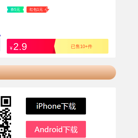
券5元
红包1元
2.9
已售10+件
¥