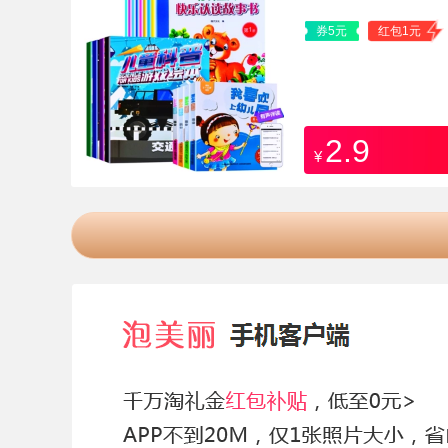
券5元
红包1元
2.9
¥