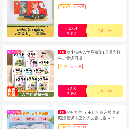
券171元
红包2元
27.9
¥
已售10+件
补贴价
红包补贴
幼小衔接入学启蒙第1课语文数
学拼音练习册
券4元
红包1元
2.8
¥
已售10+件
补贴价
红包补贴
樊登推荐 了不起的苏东坡李清
照漫画课本里的大文豪儿童5-12
券184元
红包1.4元