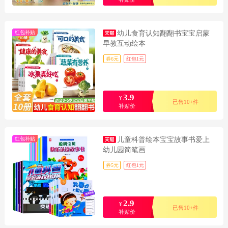
红包补贴
幼儿食育认知翻翻书宝宝启蒙
早教互动绘本
券6元
红包1元
3.9
¥
已售10+件
补贴价
红包补贴
儿童科普绘本宝宝故事书爱上
幼儿园简笔画
券5元
红包1元
2.9
¥
已售10+件
补贴价