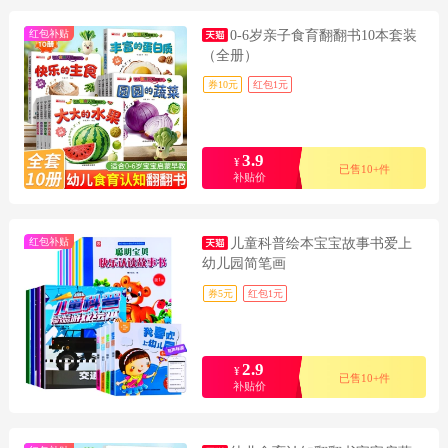
红包补贴
0-6岁亲子食育翻翻书10本套装
（全册）
券10元
红包1元
3.9
¥
已售10+件
补贴价
红包补贴
儿童科普绘本宝宝故事书爱上
幼儿园简笔画
券5元
红包1元
2.9
¥
已售10+件
补贴价