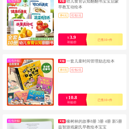
红包补贴
幼儿食育认知翻翻书宝宝启蒙
早教互动绘本
券6元
红包1元
3.9
¥
已售10+件
补贴价
红包补贴
一套儿童时间管理励志绘本
券3元
红包2元
10.8
¥
已售10+件
补贴价
红包补贴
橡树林的故事8册 3册 4册 新5册
益智游戏蒙氏早教绘本宝宝