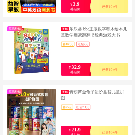
3.9
¥
已售10+件
补贴价
红包补贴
乐乐趣 bbc正版数字积木绘本儿
童数学启蒙翻翻书经典游戏大书
券166元
红包2元
32.9
¥
已售10+件
补贴价
红包补贴
青葫芦金龟子进阶益智儿童拼
图
券25元
红包2.1元
21.9
¥
已售10+件
补贴价