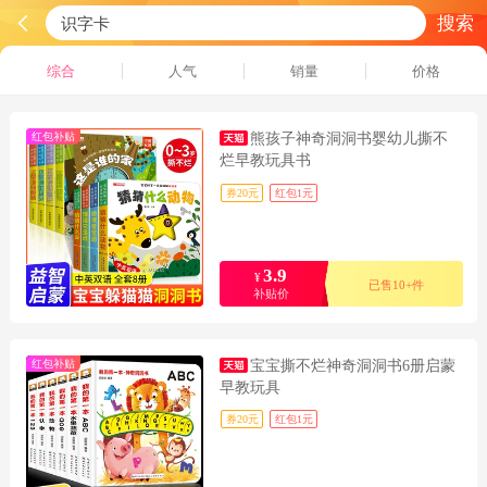
搜索
综合
人气
销量
价格
红包补贴
熊孩子神奇洞洞书婴幼儿撕不
烂早教玩具书
券20元
红包1元
3.9
¥
已售10+件
补贴价
红包补贴
宝宝撕不烂神奇洞洞书6册启蒙
早教玩具
券20元
红包1元