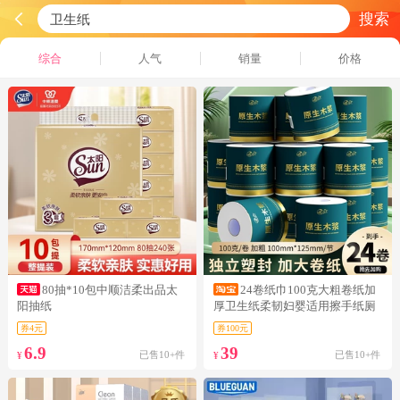
搜索
综合
人气
销量
价格
80抽*10包中顺洁柔出品太
24卷纸巾100克大粗卷纸加
阳抽纸
厚卫生纸柔韧妇婴适用擦手纸厕
纸
券4元
券100元
6.9
39
已售10+件
已售10+件
¥
¥