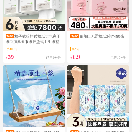
桔子姑娘挂式抽纸大包家用
丽邦巨无霸抽纸3包*480张
纸巾加厚餐巾纸挂壁式卫生纸整
箱
券100元
券2元
39
6.9
已售10+件
已售10+件
¥
¥