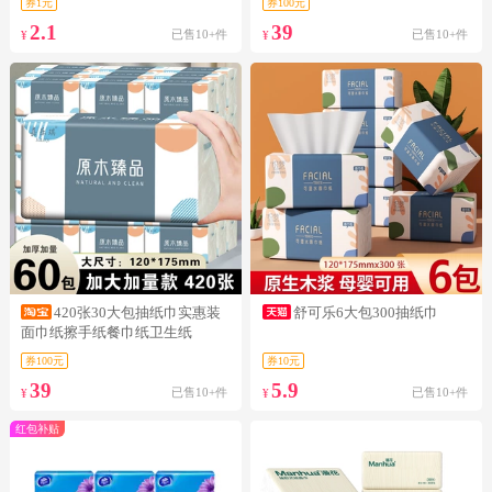
券1元
券100元
2.1
39
已售10+件
已售10+件
¥
¥
420张30大包抽纸巾实惠装
舒可乐6大包300抽纸巾
面巾纸擦手纸餐巾纸卫生纸
券100元
券10元
39
5.9
已售10+件
已售10+件
¥
¥
红包补贴