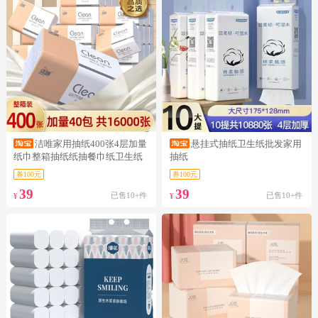
洁唯家用抽纸400张4层加量
悬挂式抽纸卫生纸批发家用
纸巾整箱抽纸纸抽餐巾纸卫生纸
抽纸
券100元
券100元
39
39
已售10+件
已售10+件
¥
¥