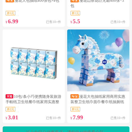
漫花大包抽纸400张包×4包
漫花山茶花巨无霸400张*3
包
券5元
券1元
6.99
5.5
已售10+件
已售10+件
¥
¥
10包/条小巧便携随身装旅游
漫花大包抽纸家用商用实惠
手帕纸卫生纸餐巾纸家用实惠整
装整卫生纸巾面巾餐巾纸抽厕纸
箱批
擦手CK
券2元
券5元
3.01
7.99
已售10+件
已售10+件
¥
¥