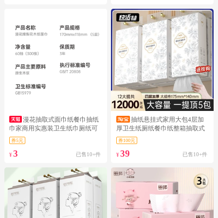
漫花抽取式面巾纸餐巾抽纸
抽纸悬挂式家用大包4层加
巾家商用实惠装卫生纸巾厕纸可
厚卫生纸厕纸餐巾纸整箱抽取式
擦手JJ
纸巾商用
券5元
券100元
3
39
已售10+件
已售10+件
¥
¥