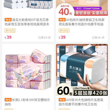
漫花大粗卷纸9斤装无芯卷
40包纸巾抽纸整箱卫生纸家
纸家用五层加厚卷筒纸厕用原木
用实惠装餐巾纸面巾纸擦手纸抽
浆卫生纸
包邮
券100元
券100元
39
39
已售10+件
已售10+件
¥
¥
长期2.1秒杀300张宝樱纸巾
420张30大包抽纸巾实惠装
抽纸
面巾纸擦手纸餐巾纸卫生纸