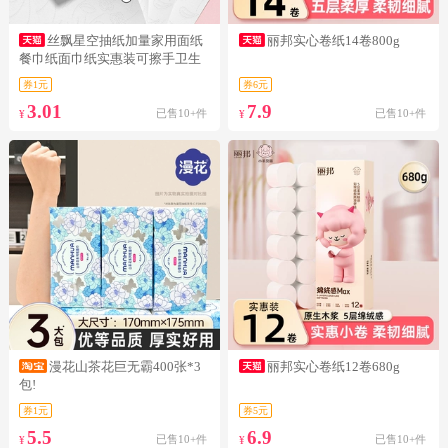
丝飘星空抽纸加量家用面纸
丽邦实心卷纸14卷800g
餐巾纸面巾纸实惠装可擦手卫生
纸巾b1
券1元
券6元
3.01
7.9
已售10+件
已售10+件
¥
¥
漫花山茶花巨无霸400张*3
丽邦实心卷纸12卷680g
包!
券1元
券5元
5.5
6.9
已售10+件
已售10+件
¥
¥