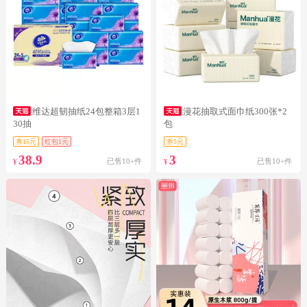
维达超韧抽纸24包整箱3层1
漫花抽取式面巾纸300张*2
30抽
包
券15元
红包1元
券5元
38.9
3
已售10+件
已售10+件
¥
¥